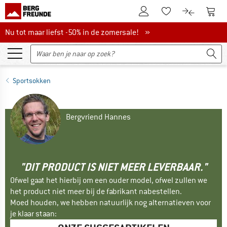
De klantenaccount
Naar
Naar de verlanglijs
Naar de pro
Nu tot maar liefst -50% in de zomersale!
Nu tot maar liefst -50% in de zomersale! »
Sportsokken
Bergvriend Hannes
"DIT PRODUCT IS NIET MEER LEVERBAAR."
Ofwel gaat het hierbij om een ouder model, ofwel zullen we
het product niet meer bij de fabrikant nabestellen.
Moed houden, we hebben natuurlijk nog alternatieven voor
je klaar staan: