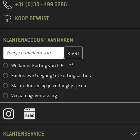
+31 (0)30 - 499 0286
KOOP BEWUST
KLANTENACCOUNT AANMAKEN
Vul je e-mailadres hier in en maak in de volgende stap je klanten
E-mailadres
Welkomstkorting van € 5,- **
Exclusieve toegang tot kortingsacties
Sla producten op je verlanglijstje op
Verjaardagsverrassing
KLANTENSERVICE