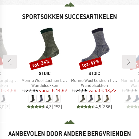
SPORTSOKKEN SUCCESARTIKELEN
%
tot -35%
tot -47%
tot
Korting
Korting
Kort
K
MERK
MERK
C
STOIC
STOIC
Artikel
Artikel
Artikel
Sheep Socks
Merino Wool Cushion Light Socks
Merino Wool Cushion Heavy Socks
Merino Outdoor
roep
Productgroep
Productgroep
Prod
kken
Wandelsokken
Wandelsokken
Wan
ijs
rlaagde prijs
Prijs
Verlaagde prijs
Prijs
Verlaagde prijs
f
€ 4,99
€ 22,95
vanaf
€ 14,92
€ 24,95
vanaf
€ 13,22
€ 19,95
5,0
(
7
)
4,7
(
252
)
4,5
(
256
)
AANBEVOLEN DOOR ANDERE BERGVRIENDEN