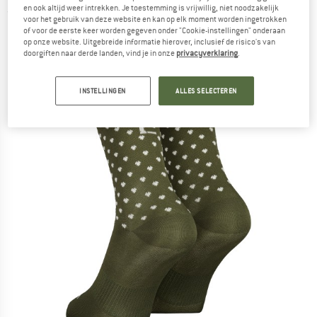
en ook altijd weer intrekken. Je toestemming is vrijwillig, niet noodzakelijk
(0)
voor het gebruik van deze website en kan op elk moment worden ingetrokken
of voor de eerste keer worden gegeven onder "Cookie-instellingen" onderaan
op onze website. Uitgebreide informatie hierover, inclusief de risico's van
doorgiften naar derde landen, vind je in onze
privacyverklaring
.
INSTELLINGEN
ALLES SELECTEREN