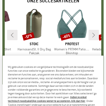
ONZE SUCCESARTIKELEN
%
-40%
-8
-57%
Korting
Korting
Kort
OX
MERK
STOIC
MERK
PROTEST
k T-Shirt
Artikel
HarnosandSt. II Dry Bag
Artikel
Women's PRTMM Patio Triangle
Artikel
HeladagenSt. Insulated
groep
irt
Productgroep
Pakzak
Productgroep
Bikinitop
Pr
Is
f
ijs
rlaagde prijs
€ 62,97
€ 9,95
vanaf
Prijs
Verlaagde prijs
€ 4,28
€ 39,95
Prijs
Verlaagde prijs
€ 23,97
€ 24,95
Wij gebruiken cookies en vergelijkbare technologieën om de noodzakelijke
4,3
(
3
)
5,0
(
2
)
4,9
(
23
)
functies van onze website te garanderen. Bovendien bieden we bijkomende
diensten en functies aan, analyseren we ons dataverkeer, om inhouden en
reclame te personaliseren, resp. social-mediafuncties aan te bieden. Daardoor
zijn ook onze social-media-, reclame- en analysepartners op de hoogte van je
gebruik van onze website. Sommige daarvan bevinden zich in derde landen
zonder voldoende garanties om je gegevens te beschermen, bijvoorbeeld
tegen toegang door autoriteiten. Door het aanklikken van ‘Alles selecteren’ ga
MALOJA
-
AlphubelM. - Multifunctionele
je ermee akkoord dat we op deze manier te werk gaan.
Indien je enkel
technisch noodzakelijke cookies wenst te accepteren, klik dan hier
. Onder
sokken
‘Cookie-instellingen’ onderaan op onze website kun je je toestemming geven