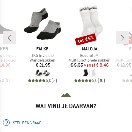
tot
tot -15%
Korting
Kort
MERK
MERK
M
AKER
FALKE
MALOJA
S
Artikel
Artikel
uge No Show
TK5 Invisible
RoveretoM.
Productgroep
Productgroep
Productg
le sokken
Wandelsokken
Multifunctionele sokken
Multifun
ijs
rlaagde prijs
Prijs
Prijs
Verlaagde prijs
14,96
€ 21,95
€ 9,95
vanaf
€ 8,46
€ 12,95
5,0
(
3
)
5,0
(
7
)
5,0
(
10
)
WAT VIND JE DAARVAN?
STEL EEN VRAAG