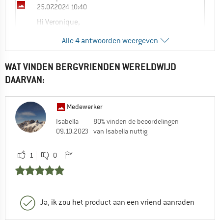
25.07.2024 10:40
Hi Veronique,
Alle 4 antwoorden weergeven
Ja, je kunt dit gebruiken met de Kelly Kettle
hobo burner.
WAT VINDEN BERGVRIENDEN WERELDWIJD
Hartelijke groeten,
DAARVAN:
Marco
Medewerker
0
0
Isabella
80% vinden de beoordelingen
09.10.2023
van Isabella nuttig
Veronique
1
0
25.07.2024 13:20
Hi Marco, ik bedoel de hobo burger van
Tatonka die op dit moment in de
aanbieding is.
Ja, ik zou het product aan een vriend aanraden
Ik dacht dat hij daarvoor bedoeld was
maar wil het graag zeker weten.