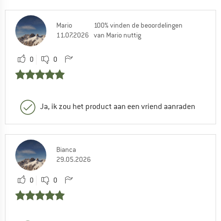
Groetjes van Véronique
0
0
Mario
100% vinden de beoordelingen
11.07.2026
van Mario nuttig
0
0
Adrian (Community)
| Klantenservice
25.07.2024 14:11
Ja, ik zou het product aan een vriend aanraden
Hoi Veronique,
Deze pothouder is niet compatibel met de
Tatonka Hobo Brander
Bianca
29.05.2026
0
0
Commentaar geven
0
0
Veronique
25.07.2024 14:17