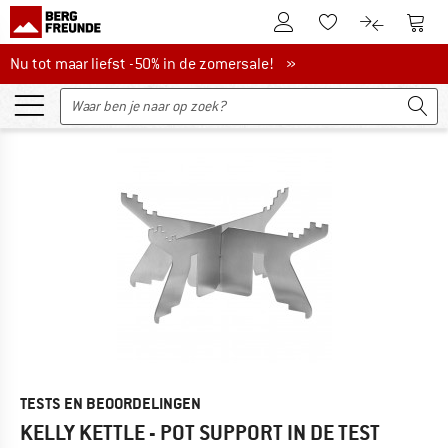
De klantenaccount
Naar
Naar de verlanglijs
Naar de pro
Nu tot maar liefst -50% in de zomersale!
Nu tot maar liefst -50% in de zomersale! »
TESTS EN BEOORDELINGEN
KELLY KETTLE - POT SUPPORT
IN DE TEST