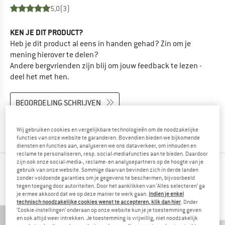
5,0
(3)
KEN JE DIT PRODUCT?
Heb je dit product al eens in handen gehad? Zin om je
mening hierover te delen?
Andere bergvrienden zijn blij om jouw feedback te lezen -
deel het met hen.
BEOORDELING SCHRIJVEN
PRODUCT KOPEN
Wij gebruiken cookies en vergelijkbare technologieën om de noodzakelijke
functies van onze website te garanderen. Bovendien bieden we bijkomende
diensten en functies aan, analyseren we ons dataverkeer, om inhouden en
reclame te personaliseren, resp. social-mediafuncties aan te bieden. Daardoor
zijn ook onze social-media-, reclame- en analysepartners op de hoogte van je
BERGVRIENDEN DIE DIT BEKEKEN HEBBEN,
gebruik van onze website. Sommige daarvan bevinden zich in derde landen
zonder voldoende garanties om je gegevens te beschermen, bijvoorbeeld
KOCHTEN DAARNA
tegen toegang door autoriteiten. Door het aanklikken van ‘Alles selecteren’ ga
je ermee akkoord dat we op deze manier te werk gaan.
Indien je enkel
technisch noodzakelijke cookies wenst te accepteren, klik dan hier
. Onder
‘Cookie-instellingen’ onderaan op onze website kun je je toestemming geven
en ook altijd weer intrekken. Je toestemming is vrijwillig, niet noodzakelijk