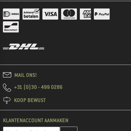
MAIL ONS!
+31 (0)30 - 499 0286
KOOP BEWUST
KLANTENACCOUNT AANMAKEN
Vul je e-mailadres hier in en maak in de volgende stap je klanten
E-mailadres