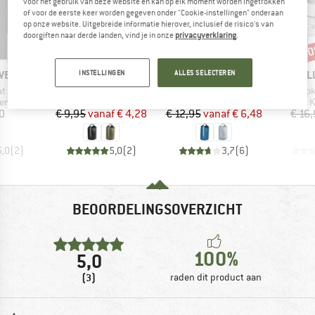
voor het gebruik van deze website en kan op elk moment worden ingetrokken
of voor de eerste keer worden gegeven onder "Cookie-instellingen" onderaan
op onze website. Uitgebreide informatie hierover, inclusief de risico's van
doorgiften naar derde landen, vind je in onze
privacyverklaring
.
tot -50%
-2
-57%
Korting
Korting
Kort
MERK
MERK
MER
ÄVEN
STOIC
STOIC
KEL
INSTELLINGEN
ALLES SELECTEREN
Artikel
Artikel
Artik
at Pad
HarnosandSt. II Dry Bag
HarnosandSt. II Ultra Lite Dry Bag
Cook
tgroep
Productgroep
Productgroep
P
sen
Pakzak
Pakzak
K
ijs
Prijs
Verlaagde prijs
Prijs
Verlaagde prijs
0
€ 9,95
vanaf
€ 4,28
€ 12,95
vanaf
€ 6,48
€ 16
5,0
(
2
)
5,0
(
2
)
3,7
(
6
)
BEOORDELINGSOVERZICHT
100%
5,0
(3)
raden dit product aan