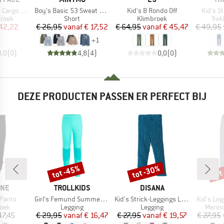
Artikel
Artikel
Artikel
rgo Pant
Boy's Basic 53 Sweat Short (2-Pack)
Kid's B Rondo Off
Kid's S
roep
Productgroep
Productgroep
Pro
broek
Short
Klimbroek
Tre
ijs
rlaagde prijs
Prijs
Verlaagde prijs
Prijs
Verlaagde prijs
42,22
€ 26,95
vanaf
€ 17,52
€ 64,95
vanaf
€ 45,47
€ 49,95
+
1
0,0
(
0
)
4,8
(
4
)
0,0
(
0
)
DEZE PRODUCTEN PASSEN ER PERFECT BIJ
tot -45%
tot -30%
tot
Korting
Korting
Kort
MERK
MERK
INE
TROLLKIDS
DISANA
Artikel
Artikel
Artikel
 Pants
Girl's Femund Summer Tights
Kid's Strick-Leggings Light
Kid's Leg
groep
Productgroep
Productgroep
Produ
roek
Legging
Legging
Merin
ijs
Prijs
Verlaagde prijs
Prijs
Verlaagde prijs
47,45
€ 29,95
vanaf
€ 16,47
€ 27,95
vanaf
€ 19,57
€ 27,95