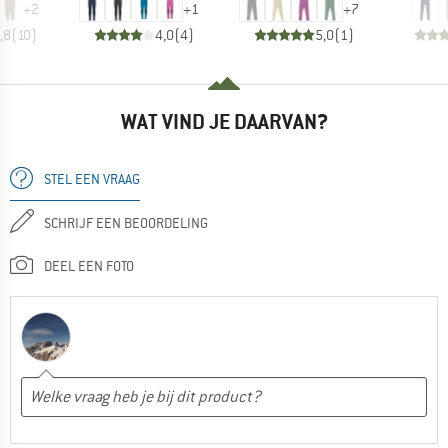
+
2
+
1
+
7
,8
(
10
)
4,0
(
4
)
5,0
(
1
)
WAT VIND JE DAARVAN?
STEL EEN VRAAG
SCHRIJF EEN BEOORDELING
DEEL EEN FOTO