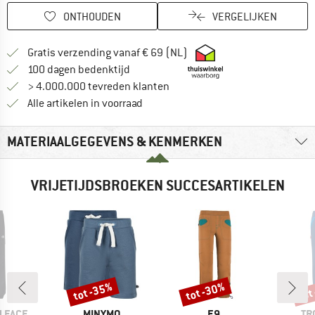
ONTHOUDEN
VERGELIJKEN
Vind hier de verzendinform
Gratis verzending vanaf € 69 (NL)
Vind de betalingsinformatie hier! Opent
100 dagen bedenktijd
> 4.000.000 tevreden klanten
Alle artikelen in voorraad
MATERIAALGEGEVENS & KENMERKEN
VRIJETIJDSBROEKEN SUCCESARTIKELEN
tot -35%
tot -30%
tot
Korting
Korting
Kort
MERK
MERK
ME
 FACE
MINYMO
E9
TR