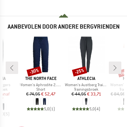
AANBEVOLEN DOOR ANDERE BERGVRIENDEN
%
tot
-30%
-25%
Korting
Korting
Kort
MERK
MERK
M
NIA
THE NORTH FACE
ATHLECIA
M
Artikel
Artikel
Artikel
oggers
Women's Aphrodite 2.0 Capri
Women's Austberg Training Pants
Women's Cl
roep
Productgroep
Productgroep
Prod
broek
Short
Trainingsbroek
Trai
ijs
rlaagde prijs
Prijs
Verlaagde prijs
Prijs
Verlaagde prijs
vanaf
€ 74,95
€ 52,47
€ 44,95
€ 33,71
€ 84,95
97
5,0
(
1
)
5,0
(
4
)
5,0
(
5
)