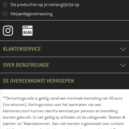
Sla producten op je verlanglijstje op
Verjaardagsverrassing
KLANTENSERVICE
OVER BERGFREUNDE
DE OVEREENKOMST HERROEPEN
**De kortingscode is geldig vanaf een minimale besteding van 40 euro
(na retouren). Kortingscodes voor het aanmaken van een
klantenaccount kunnen slechts eenmaal per persoon en bestelling
worden gebruikt. Is niet geldig op artikelen uit de categorieën 'Boeken &
kaarten' en 'Waardebonnen'. Kan niet worden ingewisseld voor contant