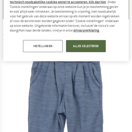
0,0
(
0
)
5,0
(
1
)
0,0
(
0
)
technisch noodzakelijke cookies wenst te accepteren, klik dan hier
. Onder
‘Cookie-instellingen’ onderaan op onze website kun je je toestemming geven
en ook altijd weer intrekken. Je toestemming is vrijwillig, niet noodzakelijk
voor het gebruik van deze website en kan op elk moment worden ingetrokken
of voor de eerste keer worden gegeven onder "Cookie-instellingen" onderaan
op onze website. Uitgebreide informatie hierover, inclusief de risico's van
doorgiften naar derde landen, vind je in onze
privacyverklaring
.
JOHA
-
Kid's Wool Pants - Vrijetijdsbroek
(0)
INSTELLINGEN
ALLES SELECTEREN