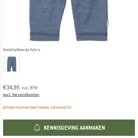
Gedetailleerde foto's
Prijs:
€
34,95
incl. BTW
Informatie over de verzendkosten. Opent in een infov
excl. Verzendkosten
De link wordt geopend in een infova
Artikel momenteel helaas uitverkocht.
KENNISGEVING AANMAKEN