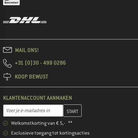
MAIL ONS!
+31 (0)30 - 499 0286
KOOP BEWUST
KLANTENACCOUNT AANMAKEN
Vul je e-mailadres hier in en maak in de volgende stap je klanten
Voer je e-mailadres in
Welkomstkorting van € 5,- **
Exclusieve toegang tot kortingsacties