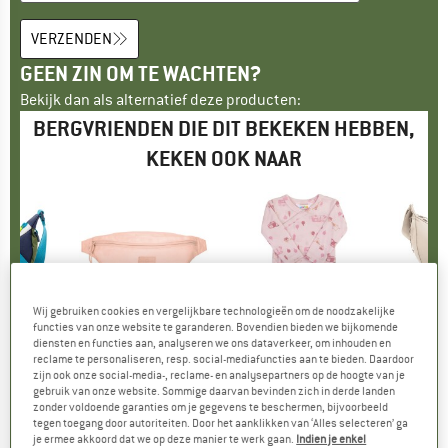
VERZENDEN
GEEN ZIN OM TE WACHTEN?
Bekijk dan als alternatief deze producten:
BERGVRIENDEN DIE DIT BEKEKEN HEBBEN,
KEKEN OOK NAAR
%
tot -25%
tot -35%
tot
Korting
Korting
Kort
Wij gebruiken cookies en vergelijkbare technologieën om de noodzakelijke
functies van onze website te garanderen. Bovendien bieden we bijkomende
URBAN
MERK
JOHNNY URBAN
MERK
JOHA
MER
JOHN
diensten en functies aan, analyseren we ons dataverkeer, om inhouden en
reclame te personaliseren, resp. social-mediafuncties aan te bieden. Daardoor
or Mio
Artikel
Erik S
Artikel
Kid's Wrap Around Body AOP
Ar
Al
zijn ook onze social-media-, reclame- en analysepartners op de hoogte van je
groep
rtas
Productgroep
Heuptas
Productgroep
Merino-ondergoed
Pro
Sch
gebruik van onze website. Sommige daarvan bevinden zich in derde landen
f
ijs
rlaagde prijs
€ 18,71
€ 24,95
vanaf
Prijs
Verlaagde prijs
€ 18,71
€ 29,95
vanaf
Prijs
Verlaagde prijs
€ 19,47
€ 39,95
zonder voldoende garanties om je gegevens te beschermen, bijvoorbeeld
+
4
tegen toegang door autoriteiten. Door het aanklikken van ‘Alles selecteren’ ga
je ermee akkoord dat we op deze manier te werk gaan.
Indien je enkel