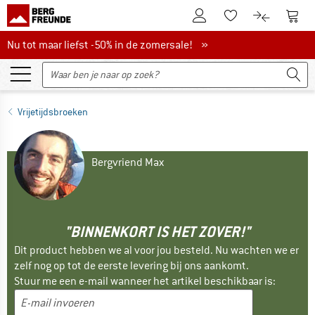
De klantenaccount
Naar
Naar de verlanglijs
Naar de pro
Nu tot maar liefst -50% in de zomersale!
Nu tot maar liefst -50% in de zomersale! »
Vrijetijdsbroeken
Bergvriend Max
"BINNENKORT IS HET ZOVER!"
Dit product hebben we al voor jou besteld. Nu wachten we er
zelf nog op tot de eerste levering bij ons aankomt.
Stuur me een e-mail wanneer het artikel beschikbaar is: