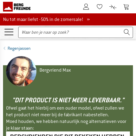
De klantenaccount
Naar
Naar de verlanglijs
Naar de pro
Nu tot maar liefst -50% in de zomersale!
Nu tot maar liefst -50% in de zomersale! »
Regenjassen
Bergvriend Max
"DIT PRODUCT IS NIET MEER LEVERBAAR."
Ofwel gaat het hierbij om een ouder model, ofwel zullen we
het product niet meer bij de fabrikant nabestellen.
Moed houden, we hebben natuurlijk nog alternatieven voor
je klaar staan: