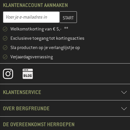
KLANTENACCOUNT AANMAKEN
Vul je e-mailadres hier in en maak in de volgende stap je klanten
E-mailadres
Welkomstkorting van € 5,- **
Exclusieve toegang tot kortingsacties
Sla producten op je verlanglijstje op
Verjaardagsverrassing
KLANTENSERVICE
OVER BERGFREUNDE
DE OVEREENKOMST HERROEPEN