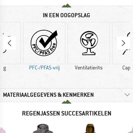
IN EEN OOGOPSLAG
0 g
PFC-/PFAS-vrij
Ventilatierits
Cap
MATERIAALGEGEVENS & KENMERKEN
REGENJASSEN SUCCESARTIKELEN