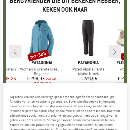
BERGVRIENDEN DIE DIT BEKEKEN HEBBEN,
KEKEN OOK NAAR
tot -30%
-2
Korting
Kort
NE
MERK
PATAGONIA
MERK
PATAGONIA
MERK
FLOWE
TF Sustain
Artikel
Women's Granite Crest Jacket
Artikel
Mixed Alpine Pants
Artike
Women
tgroep
es
Productgroep
Regenjas
Productgroep
Alpine broek
P
S
f
ijs
rlaagde prijs
€ 15,26
€ 299,95
Prijs
Verlaagde prijs
vanaf
€ 279,95
Prijs
€ 249
€ 209,97
+
9
+
4
,8
(
17
)
0,0
(
0
)
Wij gebruiken cookies en vergelijkbare technologieën om de noodzakelijke
4,2
(
18
)
functies van onze website te garanderen. Bovendien bieden we bijkomende
diensten en functies aan, analyseren we ons dataverkeer, om inhouden en
reclame te personaliseren, resp. social-mediafuncties aan te bieden. Daardoor
zijn ook onze social-media-, reclame- en analysepartners op de hoogte van je
gebruik van onze website. Sommige daarvan bevinden zich in derde landen
JACK WOLFSKIN
-
Women's Elsberg 2.5L
zonder voldoende garanties om je gegevens te beschermen, bijvoorbeeld
tegen toegang door autoriteiten. Door het aanklikken van ‘Alles selecteren’ ga