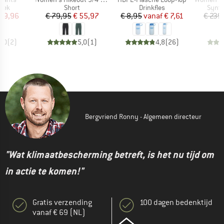
groep
Productgroep
Productgroep
Produ
oek
Short
Drinkfles
Synth
ijs
rlaagde prijs
Prijs
Verlaagde prijs
Prijs
Verlaagde prijs
 59,96
€ 79,95
€ 55,97
€ 8,95
vanaf
€ 7,61
€ 239
5,0
(
2
)
5,0
(
1
)
4,8
(
26
)
Bergvriend Ronny - Algemeen directeur
"Wat klimaatbescherming betreft, is het nu tijd om
in actie te komen!"
Gratis verzending
100 dagen bedenktijd
vanaf € 69 (NL)