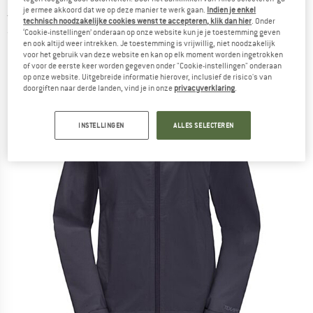
Jacket - Regenjas
je ermee akkoord dat we op deze manier te werk gaan.
Indien je enkel
technisch noodzakelijke cookies wenst te accepteren, klik dan hier
. Onder
‘Cookie-instellingen’ onderaan op onze website kun je je toestemming geven
(0)
en ook altijd weer intrekken. Je toestemming is vrijwillig, niet noodzakelijk
voor het gebruik van deze website en kan op elk moment worden ingetrokken
of voor de eerste keer worden gegeven onder "Cookie-instellingen" onderaan
op onze website. Uitgebreide informatie hierover, inclusief de risico's van
doorgiften naar derde landen, vind je in onze
privacyverklaring
.
INSTELLINGEN
ALLES SELECTEREN