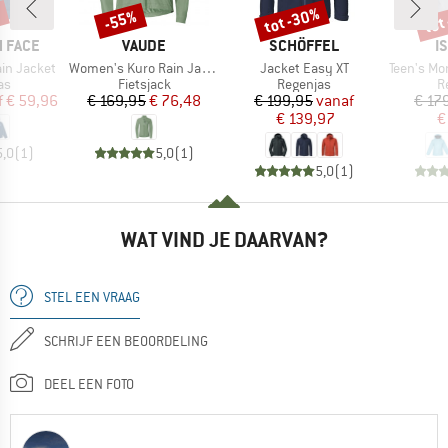
%
tot -30%
tot
-55%
Korting
Korting
Kort
MERK
MERK
M
 FACE
VAUDE
SCHÖFFEL
I
Artikel
Artikel
Artikel
ain Jacket
Women's Kuro Rain Jacket
Jacket Easy XT
Teen's Monsun
tgroep
Productgroep
Productgroep
P
as
Fietsjack
Regenjas
R
ijs
rlaagde prijs
Prijs
Verlaagde prijs
Prijs
Verlaagde prijs
f
€ 59,96
€ 169,95
€ 76,48
€ 199,95
vanaf
€ 17
€ 139,97
€
5,0
(
1
)
5,0
(
1
)
5,0
(
1
)
WAT VIND JE DAARVAN?
STEL EEN VRAAG
SCHRIJF EEN BEOORDELING
DEEL EEN FOTO