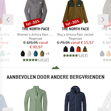
%
tot -30%
tot -30%
tot
Korting
Korting
Kort
MERK
MERK
MERK
E
THE NORTH FACE
THE NORTH FACE
THE 
Artikel
Artikel
Arti
ight Jacket
Women's Antora Rain Jacket
Boy's Antora Rain Jacket
Que
tgroep
Productgroep
Productgroep
P
ck
Regenjas
Regenjas
R
ijs
rlaagde prijs
Prijs
Verlaagde prijs
Prijs
Verlaagde prijs
vanaf
€ 129,95
vanaf
€ 79,95
vanaf
€ 55,97
€ 12
97
€ 90,97
€
+
4
+
4
5,0
(
3
)
,8
(
33
)
5,0
(
12
)
AANBEVOLEN DOOR ANDERE BERGVRIENDEN