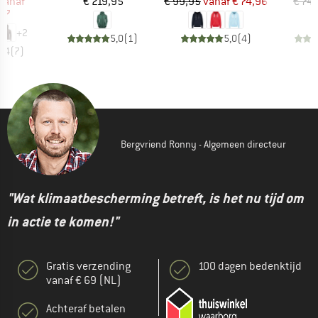
ijs
rlaagde prijs
Prijs
Prijs
Verlaagde prijs
vanaf
€ 219,95
€ 99,95
vanaf
€ 74,96
€ 74
,97
+
2
5,0
(
1
)
5,0
(
4
)
4,4
(
7
)
Bergvriend Ronny - Algemeen directeur
"Wat klimaatbescherming betreft, is het nu tijd om
in actie te komen!"
Gratis verzending
100 dagen bedenktijd
vanaf € 69 (NL)
Achteraf betalen