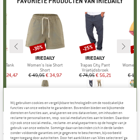
FAVORIETE PRODUCTEN VAN IRIEDAILY
%
-30%
-25%
-2
Korting
Korting
Kort
ILY
MERK
IRIEDAILY
MERK
IRIEDAILY
M
IR
ie Tank
Artikel
Women's Isie Short
Artikel
Trapas City Pant
Artikel
Women's 
ductgroep
Productgroep
Short
Productgroep
Vrijetijdsbroek
Pro
Vrij
f
ijs
rlaagde prijs
€ 24,47
€ 49,95
Prijs
Verlaagde prijs
€ 34,97
€ 74,95
Prijs
Verlaagde prijs
€ 56,21
€ 129
0,0
(
0
)
5,0
(
4
)
5,0
(
1
)
Wij gebruiken cookies en vergelijkbare technologieën om de noodzakelijke
functies van onze website te garanderen. Bovendien bieden we bijkomende
diensten en functies aan, analyseren we ons dataverkeer, om inhouden en
reclame te personaliseren, resp. social-mediafuncties aan te bieden. Daardoor
zijn ook onze social-media-, reclame- en analysepartners op de hoogte van je
IRIEDAILY
-
Women's Blotchy Jacket -
gebruik van onze website. Sommige daarvan bevinden zich in derde landen
zonder voldoende garanties om je gegevens te beschermen, bijvoorbeeld
Vrijetijdsjack
tegen toegang door autoriteiten. Door het aanklikken van ‘Alles selecteren’ ga