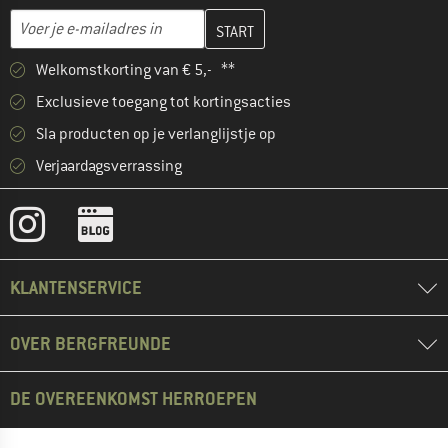
Vul je e-mailadres hier in en maak in de volgende stap je klanten
E-mailadres
Welkomstkorting van € 5,- **
Exclusieve toegang tot kortingsacties
Sla producten op je verlanglijstje op
Verjaardagsverrassing
KLANTENSERVICE
OVER BERGFREUNDE
DE OVEREENKOMST HERROEPEN