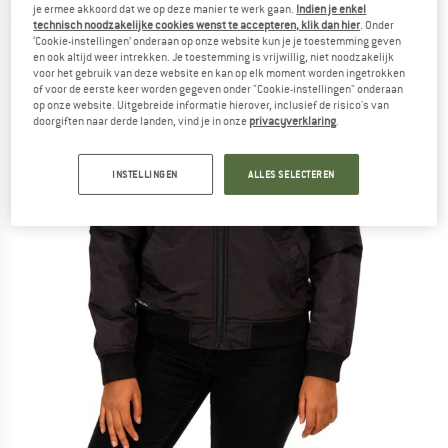
je ermee akkoord dat we op deze manier te werk gaan.
Indien je enkel
(0)
technisch noodzakelijke cookies wenst te accepteren, klik dan hier
. Onder
‘Cookie-instellingen’ onderaan op onze website kun je je toestemming geven
en ook altijd weer intrekken. Je toestemming is vrijwillig, niet noodzakelijk
voor het gebruik van deze website en kan op elk moment worden ingetrokken
of voor de eerste keer worden gegeven onder "Cookie-instellingen" onderaan
op onze website. Uitgebreide informatie hierover, inclusief de risico's van
doorgiften naar derde landen, vind je in onze
privacyverklaring
.
INSTELLINGEN
ALLES SELECTEREN