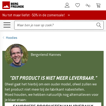
De klantenaccount
Naar
Naar de verlanglijs
Naar de pro
Nu tot maar liefst -50% in de zomersale!
Nu tot maar liefst -50% in de zomersale! »
Hoodies
Bergvriend Hannes
"DIT PRODUCT IS NIET MEER LEVERBAAR."
Ofwel gaat het hierbij om een ouder model, ofwel zullen we
het product niet meer bij de fabrikant nabestellen.
Moed houden, we hebben natuurlijk nog alternatieven voor
je klaar staan: