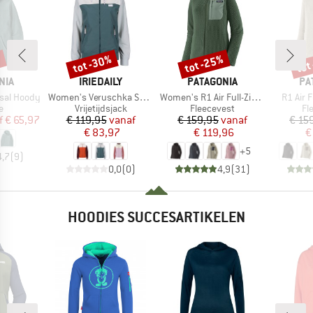
%
tot -30%
tot -25%
tot
Korting
Korting
Kort
MERK
MERK
ME
NIA
IRIEDAILY
PATAGONIA
PA
Artikel
Artikel
Artikel
isal Hoody
Women's Veruschka Spice Jacket
Women's R1 Air Full-Zip Hoody
R1 Air 
ctgroep
Productgroep
Productgroep
Pr
e
Vrijetijdsjack
Fleecevest
Fl
ijs
rlaagde prijs
Prijs
Verlaagde prijs
Prijs
Verlaagde prijs
f
€ 65,97
€ 119,95
vanaf
€ 159,95
vanaf
€ 15
€ 83,97
€ 119,96
€
+
5
4,7
(
9
)
0,0
(
0
)
4,9
(
31
)
HOODIES SUCCESARTIKELEN