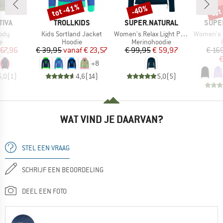
tot -41%
tot
-40%
Korting
Korting
Kort
MERK
MERK
MERK
TIVA
TROLLKIDS
SUPER.NATURAL
SUPE
Artikel
Artikel
Artikel
ody
Kids Sortland Jacket
Women's Relax Light Pocket Hoodie
Women's Fa
ctgroep
Productgroep
Productgroep
e
Hoodie
Merinohoodie
ijs
rlaagde prijs
Prijs
Verlaagde prijs
Prijs
Verlaagde prijs
 67,96
€ 39,95
vanaf
€ 23,57
€ 99,95
€ 59,97
€ 16
€
+
8
5,0
(
1
)
4,6
(
14
)
5,0
(
5
)
WAT VIND JE DAARVAN?
STEL EEN VRAAG
SCHRIJF EEN BEOORDELING
DEEL EEN FOTO