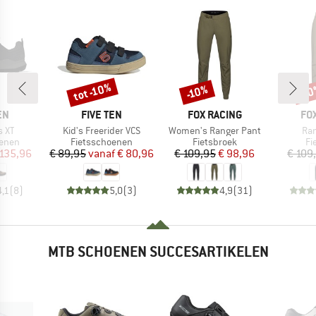
tot -10%
-10%
-1
Korting
Korting
Kort
MERK
MERK
ME
EN
FIVE TEN
FOX RACING
FO
Artikel
Artikel
Arti
s XT
Kid's Freerider VCS
Women's Ranger Pant
Ran
roep
Productgroep
Productgroep
Pr
oenen
Fietsschoenen
Fietsbroek
Fi
ijs
rlaagde prijs
Prijs
Verlaagde prijs
Prijs
Verlaagde prijs
 135,96
€ 89,95
vanaf
€ 80,96
€ 109,95
€ 98,96
€ 109
4,1
(
8
)
5,0
(
3
)
4,9
(
31
)
MTB SCHOENEN SUCCESARTIKELEN