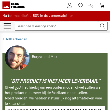
De klantenaccount
Naar
Naar de verlanglijs
Naar de pro
Nu tot maar liefst -50% in de zomersale!
Nu tot maar liefst -50% in de zomersale! »
MTB schoenen
Bergvriend Max
"DIT PRODUCT IS NIET MEER LEVERBAAR."
Ofwel gaat het hierbij om een ouder model, ofwel zullen we
het product niet meer bij de fabrikant nabestellen.
Moed houden, we hebben natuurlijk nog alternatieven voor
je klaar staan: