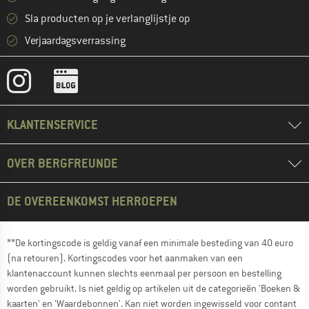
Sla producten op je verlanglijstje op
Verjaardagsverrassing
KLANTENSERVICE
OVER BERGFREUNDE
DE OVEREENKOMST HERROEPEN
**De kortingscode is geldig vanaf een minimale besteding van 40 euro
(na retouren). Kortingscodes voor het aanmaken van een
klantenaccount kunnen slechts eenmaal per persoon en bestelling
worden gebruikt. Is niet geldig op artikelen uit de categorieën 'Boeken &
kaarten' en 'Waardebonnen'. Kan niet worden ingewisseld voor contant