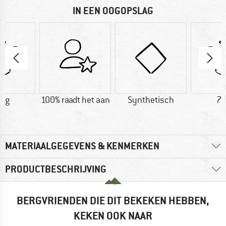
IN EEN OOGOPSLAG
0 g
100% raadt het aan
Synthetisch
75
MATERIAALGEGEVENS & KENMERKEN
PRODUCTBESCHRIJVING
BERGVRIENDEN DIE DIT BEKEKEN HEBBEN,
KEKEN OOK NAAR