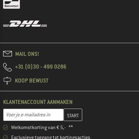
MAIL ONS!
+31 (0)30 - 499 0286
KOOP BEWUST
KLANTENACCOUNT AANMAKEN
Vul je e-mailadres hier in en maak in de volgende stap je klanten
E-mailadres
Welkomstkorting van € 5,- **
Exclusieve toegang tot kortingsacties