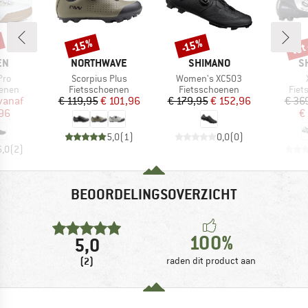
tot
-15%
-15%
Korting
Korting
Kort
MERK
MERK
M
EN
NORTHWAVE
SHIMANO
S
Artikel
Artikel
Pro
Scorpius Plus
Women's XC503
roep
Productgroep
Productgroep
Prod
oenen
Fietsschoenen
Fietsschoenen
Fiet
ijs
rlaagde prijs
Prijs
Verlaagde prijs
Prijs
Verlaagde prijs
vanaf
€ 119,95
€ 101,96
€ 179,95
€ 152,96
€ 36
,96
€
5,0
(
1
)
0,0
(
0
)
5,0
(
2
)
BEOORDELINGSOVERZICHT
100%
5,0
(2)
raden dit product aan