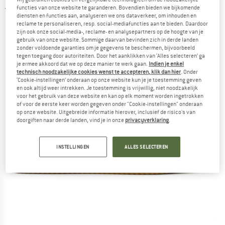
functies van onze website te garanderen. Bovendien bieden we bijkomende
5,0
(2)
diensten en functies aan, analyseren we ons dataverkeer, om inhouden en
reclame te personaliseren, resp. social-mediafuncties aan te bieden. Daardoor
zijn ook onze social-media-, reclame- en analysepartners op de hoogte van je
gebruik van onze website. Sommige daarvan bevinden zich in derde landen
zonder voldoende garanties om je gegevens te beschermen, bijvoorbeeld
tegen toegang door autoriteiten. Door het aanklikken van ‘Alles selecteren’ ga
je ermee akkoord dat we op deze manier te werk gaan.
Indien je enkel
technisch noodzakelijke cookies wenst te accepteren, klik dan hier
. Onder
‘Cookie-instellingen’ onderaan op onze website kun je je toestemming geven
en ook altijd weer intrekken. Je toestemming is vrijwillig, niet noodzakelijk
voor het gebruik van deze website en kan op elk moment worden ingetrokken
of voor de eerste keer worden gegeven onder "Cookie-instellingen" onderaan
op onze website. Uitgebreide informatie hierover, inclusief de risico's van
doorgiften naar derde landen, vind je in onze
privacyverklaring
.
INSTELLINGEN
ALLES SELECTEREN