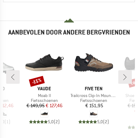
AANBEVOLEN DOOR ANDERE BERGVRIENDEN
tot
-15%
Korting
Kort
MERK
MERK
NO
VAUDE
FIVE TEN
l
Artikel
Artikel
Artikel
3
Moab II
Trailcross Clip-In Mountain Biking Shoes
Shoe M
roep
Productgroep
Productgroep
Prod
oenen
Fietsschoenen
Fietsschoenen
Fiet
ijs
rlaagde prijs
Prijs
Verlaagde prijs
Prijs
 212,46
€ 149,95
€ 127,46
€ 151,95
€ 15
€
4,0
(
1
)
5,0
(
2
)
5,0
(
2
)