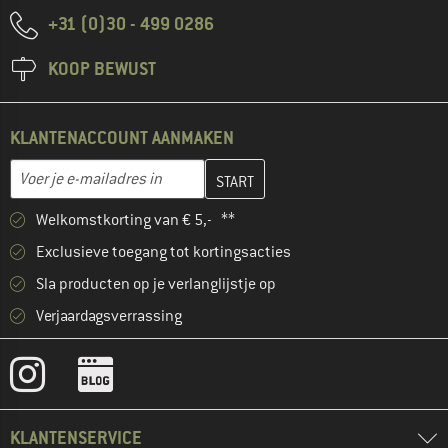
+31 (0)30 - 499 0286
KOOP BEWUST
KLANTENACCOUNT AANMAKEN
Vul je e-mailadres hier in en maak in de volgende stap je klanten
E-mailadres
Welkomstkorting van € 5,- **
Exclusieve toegang tot kortingsacties
Sla producten op je verlanglijstje op
Verjaardagsverrassing
KLANTENSERVICE