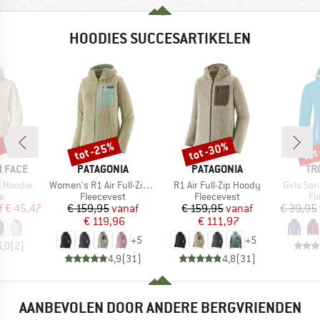
HOODIES SUCCESARTIKELEN
%
tot -25%
tot -30%
tot
Korting
Korting
Kort
MERK
MERK
ME
 FACE
PATAGONIA
PATAGONIA
TR
Artikel
Artikel
Artikel
 Hoodie
Women's R1 Air Full-Zip Hoody
R1 Air Full-Zip Hoody
Girls Sa
ctgroep
Productgroep
Productgroep
Pr
e
Fleecevest
Fleecevest
Fl
ijs
rlaagde prijs
Prijs
Verlaagde prijs
Prijs
Verlaagde prijs
f
€ 45,47
€ 159,95
vanaf
€ 159,95
vanaf
€ 39,95
€ 119,96
€ 111,97
+
5
+
5
5,0
(
2
)
4,9
(
31
)
4,8
(
31
)
AANBEVOLEN DOOR ANDERE BERGVRIENDEN