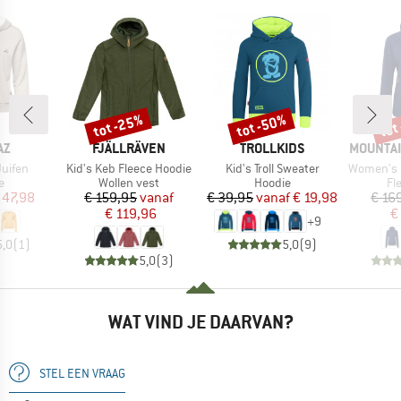
tot -25%
tot -50%
tot
Korting
Korting
Kort
MERK
MERK
MERK
AZ
FJÄLLRÄVEN
TROLLKIDS
MOUNTAI
Artikel
Artikel
Artikel
uifen
Kid's Keb Fleece Hoodie
Kid's Troll Sweater
Women's Eclip
ctgroep
Productgroep
Productgroep
Pr
e
Wollen vest
Hoodie
Fl
ijs
rlaagde prijs
Prijs
Verlaagde prijs
Prijs
Verlaagde prijs
 47,98
€ 159,95
vanaf
€ 39,95
vanaf
€ 19,98
€ 16
€ 119,96
€
+
9
5,0
(
1
)
5,0
(
9
)
5,0
(
3
)
WAT VIND JE DAARVAN?
STEL EEN VRAAG