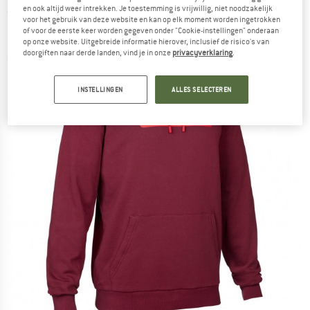
en ook altijd weer intrekken. Je toestemming is vrijwillig, niet noodzakelijk
(0)
voor het gebruik van deze website en kan op elk moment worden ingetrokken
of voor de eerste keer worden gegeven onder "Cookie-instellingen" onderaan
op onze website. Uitgebreide informatie hierover, inclusief de risico's van
doorgiften naar derde landen, vind je in onze
privacyverklaring
.
INSTELLINGEN
ALLES SELECTEREN