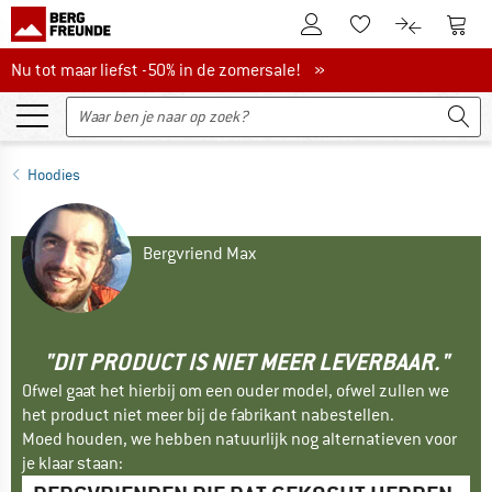
De klantenaccount
Naar
Naar de verlanglijs
Naar de pro
Nu tot maar liefst -50% in de zomersale!
Nu tot maar liefst -50% in de zomersale! »
Hoodies
Bergvriend Max
"DIT PRODUCT IS NIET MEER LEVERBAAR."
Ofwel gaat het hierbij om een ouder model, ofwel zullen we
het product niet meer bij de fabrikant nabestellen.
Moed houden, we hebben natuurlijk nog alternatieven voor
je klaar staan: