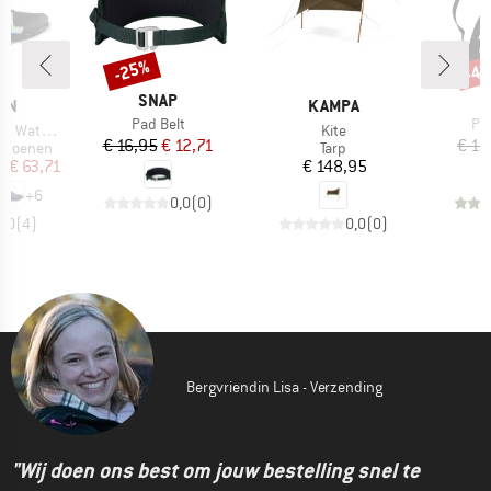
%
-25%
-4
Korting
Kort
MERK
SNAP
MERK
ON
KAMPA
Artikel
Art
Pad Belt
Pa
Artikel
terproof
Kite
Prijs
Verlaagde prijs
€ 16,95
€ 12,71
€ 15
p
Productgroep
schoenen
Tarp
ijs
rlaagde prijs
Prijs
f
€ 63,71
€ 148,95
+
6
0,0
(
0
)
4,0
(
4
)
0,0
(
0
)
Bergvriendin Lisa - Verzending
"Wij doen ons best om jouw bestelling snel te