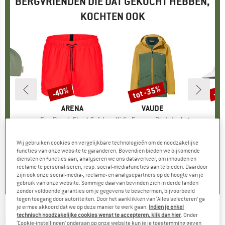
BERGVRIENDEN DIE DAT GEKOCHT HEBBEN,
KOCHTEN OOK
tot -35%
-40%
-2
Korting
Korting
Kort
K
S
MERK
ARENA
MERK
VAUDE
l
h
Artikel
Evo Beach Short Solid
Artikel
Kid's Escape 3in1 Jacket
A
U
ductgroep
Productgroep
Zwembroek
Productgroep
3-in-1-jas
ijs
rlaagde prijs
 22,46
€ 54,95
Prijs
Verlaagde prijs
€ 32,97
€ 114,95
vanaf
Prijs
Verlaagde prijs
€ 74,72
€ 59
Wij gebruiken cookies en vergelijkbare technologieën om de noodzakelijke
+
2
functies van onze website te garanderen. Bovendien bieden we bijkomende
diensten en functies aan, analyseren we ons dataverkeer, om inhouden en
0,0
(
0
)
5,0
(
2
)
4,6
(
8
)
reclame te personaliseren, resp. social-mediafuncties aan te bieden. Daardoor
zijn ook onze social-media-, reclame- en analysepartners op de hoogte van je
gebruik van onze website. Sommige daarvan bevinden zich in derde landen
zonder voldoende garanties om je gegevens te beschermen, bijvoorbeeld
tegen toegang door autoriteiten. Door het aanklikken van ‘Alles selecteren’ ga
je ermee akkoord dat we op deze manier te werk gaan.
Indien je enkel
technisch noodzakelijke cookies wenst te accepteren, klik dan hier
. Onder
ION
-
Hoody Logo
‘Cookie-instellingen’ onderaan op onze website kun je je toestemming geven