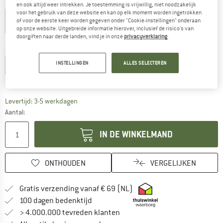
Kleur:
White
en ook altijd weer intrekken. Je toestemming is vrijwillig, niet noodzakelijk
voor het gebruik van deze website en kan op elk moment worden ingetrokken
of voor de eerste keer worden gegeven onder "Cookie-instellingen" onderaan
op onze website. Uitgebreide informatie hierover, inclusief de risico's van
doorgiften naar derde landen, vind je in onze
privacyverklaring
.
-40%
Kies een maat:
INSTELLINGEN
ALLES SELECTEREN
S
M
L
XL
XXL
Maattabel
De link wordt geopend in een infovak en bevat le
Levertijd: 3-5 werkdagen
Aantal:
IN DE WINKELMAND
ONTHOUDEN
VERGELIJKEN
Vind hier de verzendinform
Gratis verzending vanaf € 69 (NL)
Vind de betalingsinformatie hier! Opent
100 dagen bedenktijd
> 4.000.000 tevreden klanten