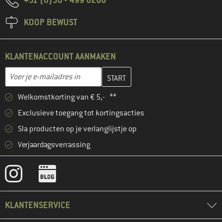
KOOP BEWUST
KLANTENACCOUNT AANMAKEN
Vul je e-mailadres hier in en maak in de volgende stap je klanten
E-mailadres
Welkomstkorting van € 5,- **
Exclusieve toegang tot kortingsacties
Sla producten op je verlanglijstje op
Verjaardagsverrassing
KLANTENSERVICE