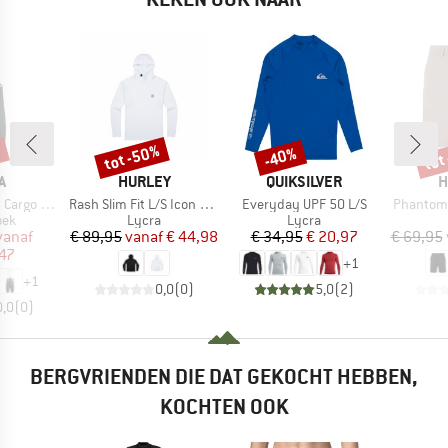
%
tot -50%
tot
-40%
Korting
Korting
Kort
MERK
MERK
M
A
HURLEY
QUIKSILVER
H
Artikel
Artikel
Artikel
Bib Shorts
Rash Slim Fit L/S Icon Hooded
Everyday UPF 50 L/S
Phantom 
groep
Productgroep
Productgroep
oek
Lycra
Lycra
ijs
rlaagde prijs
Prijs
Verlaagde prijs
Prijs
Verlaagde prijs
vanaf
€ 89,95
vanaf
€ 44,98
€ 34,95
€ 20,97
€ 69,95
47
+
1
+
1
0,0
(
0
)
5,0
(
2
)
0,0
(
0
)
BERGVRIENDEN DIE DAT GEKOCHT HEBBEN,
KOCHTEN OOK