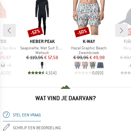
-52%
-50%
-1
Korting
Korting
Kort
MERK
MERK
ME
TED
HEBER PEAK
K-WAY
FJÄ
Artikel
Artikel
Artik
 Top Alva
SeapineHe. Wet Suit 3mm
Hazel Graphic Beach
Berg
tgroep
Productgroep
Productgroep
op
Wetsuit
Zwembroek
ijs
rlaagde prijs
Prijs
Verlaagde prijs
Prijs
Verlaagde prijs
 29,97
€ 119,95
€ 57,58
€ 99,95
€ 49,98
€ 49,
+
6
,6
(
23
)
4,5
(
4
)
0,0
(
0
)
WAT VIND JE DAARVAN?
STEL EEN VRAAG
SCHRIJF EEN BEOORDELING