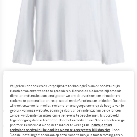
Gedetailleerde foto's
Wij gebruiken cookies en vergelijkbare technologieën om de noodzakelijke
functies van onze website te garanderen. Bovendien bieden we bijkomende
diensten en functies aan, analyseren we ons dataverkeer, om inhouden en
reclame te personaliseren, resp. social-mediafuncties aan te bieden. Daardoor
zijn ook onze social-media-, reclame- en analysepartners op de hoogte van je
Oorspronkelijke prijs :
Prijs:
€
54,95
gebruik van onze website. Sommige daarvan bevinden zich in derde landen
zonder voldoende garanties om je gegevens te beschermen, bijvoorbeeld
€
32,97
incl. BTW
tegen toegang door autoriteiten. Door het aanklikken van ‘Alles selecteren’ ga
Informatie over de verzendkosten. Opent in een infov
je ermee akkoord dat we op deze manier te werk gaan.
Indien je enkel
excl. Verzendkosten
technisch noodzakelijke cookies wenst te accepteren, klik dan hier
. Onder
‘Cookie-instellingen’ onderaan op onze website kun je je toestemming geven