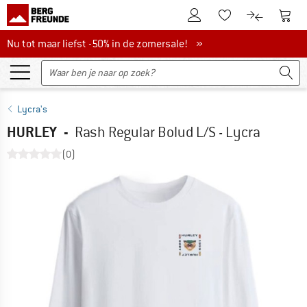
De klantenaccount
Naar
Naar de verlanglijs
Naar de pro
Nu tot maar liefst -50% in de zomersale!
Nu tot maar liefst -50% in de zomersale! »
Lycra's
HURLEY
-
Rash Regular Bolud L/S - Lycra
(0)