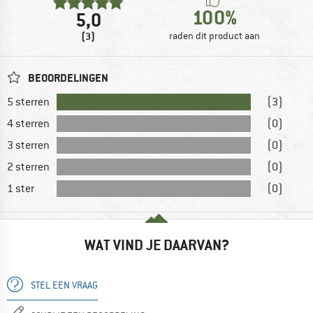
100%
5,0
(3)
raden dit product aan
BEOORDELINGEN
5 sterren
(3)
4 sterren
(0)
3 sterren
(0)
2 sterren
(0)
1 ster
(0)
WAT VIND JE DAARVAN?
STEL EEN VRAAG