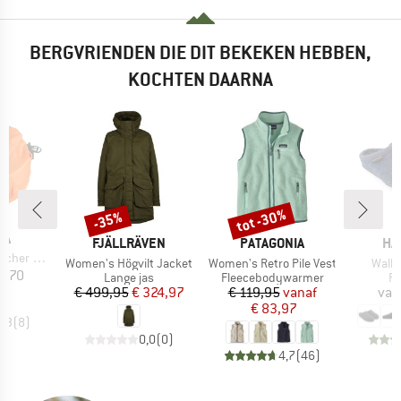
BERGVRIENDEN DIE DIT BEKEKEN HEBBEN,
KOCHTEN DAARNA
tot -30%
-35%
Korting
Korting
IA
MERK
MERK
ME
FJÄLLRÄVEN
PATAGONIA
HA
ackbeutel
Artikel
Artikel
Artike
Women's Högvilt Jacket
Women's Retro Pile Vest
Walkt
ijs
8,70
Productgroep
Productgroep
Pr
Lange jas
Fleecebodywarmer
Pa
Prijs
Verlaagde prijs
Prijs
Verlaagde prijs
€ 499,95
€ 324,97
€ 119,95
vanaf
van
€ 83,97
4,3
(
8
)
0,0
(
0
)
4,7
(
46
)