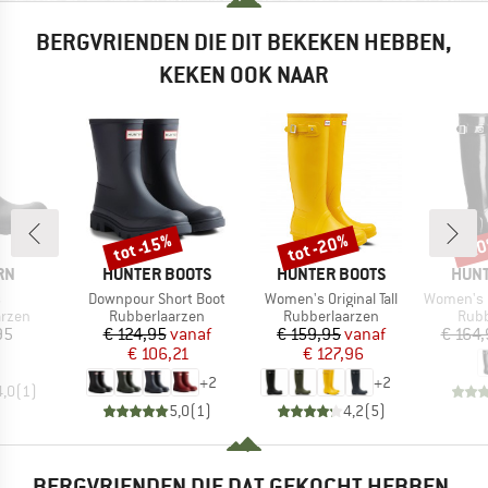
BERGVRIENDEN DIE DIT BEKEKEN HEBBEN,
KEKEN OOK NAAR
tot -20%
tot -15%
-2
Korting
Korting
Kort
MERK
MERK
MER
RN
HUNTER BOOTS
HUNTER BOOTS
HUNT
l
Artikel
Artikel
Artikel
s
Downpour Short Boot
Women's Original Tall
Women's Ori
roep
Productgroep
Productgroep
Prod
arzen
Rubberlaarzen
Rubberlaarzen
Rubb
ijs
Prijs
Verlaagde prijs
Prijs
Verlaagde prijs
95
€ 124,95
vanaf
€ 159,95
vanaf
€ 164,
€ 106,21
€ 127,96
+
2
+
2
4,0
(
1
)
5,0
(
1
)
4,2
(
5
)
BERGVRIENDEN DIE DAT GEKOCHT HEBBEN,