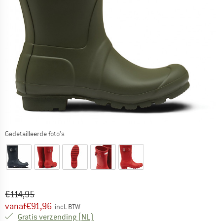
Gedetailleerde foto's
Oorspronkelijke prijs :
Prijs:
€
114,95
vanaf
€
91,96
incl. BTW
Nederland. Informatie over de verzend
Gratis verzending
(NL)