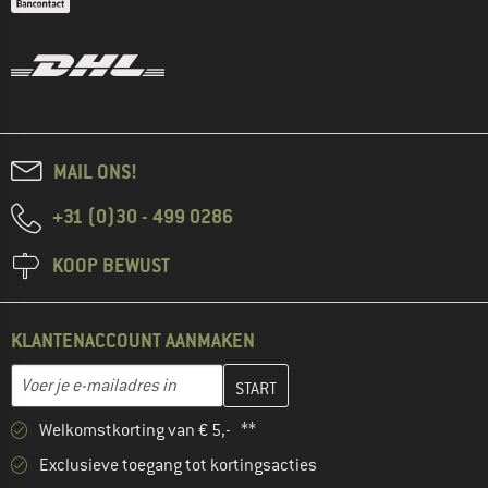
MAIL ONS!
+31 (0)30 - 499 0286
KOOP BEWUST
KLANTENACCOUNT AANMAKEN
Vul je e-mailadres hier in en maak in de volgende stap je klanten
E-mailadres
Welkomstkorting van € 5,- **
Exclusieve toegang tot kortingsacties