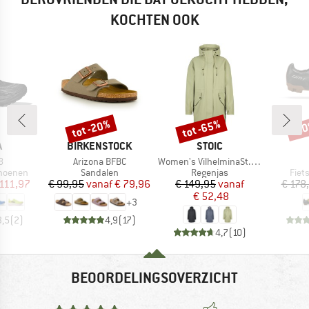
KOCHTEN OOK
tot -20%
tot -65%
-5
Korting
Korting
Kort
K
MERK
MERK
A
BIRKENSTOCK
STOIC
Artikel
Artikel
8
Arizona BFBC
Women's VilhelminaSt. Raincoat
ep
Productgroep
Productgroep
Prod
hoenen
Sandalen
Regenjas
Fiet
ijs
rlaagde prijs
Prijs
Verlaagde prijs
Prijs
Verlaagde prijs
 111,97
€ 99,95
vanaf
€ 79,96
€ 149,95
vanaf
€ 178
€ 52,48
+
3
3,5
(
2
)
4,9
(
17
)
4,7
(
10
)
BEOORDELINGSOVERZICHT