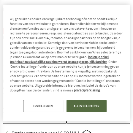
Kleur:
Dark Olive
Wij gebruiken cookies en vergelijkbare technologieën om de noodzakelijke
functies van onze website te garanderen. Bovendien bieden we bijkomende
diensten en functies aan, analyseren we ons dataverkeer, om inhouden en
-17%
-20%
-20%
-20%
reclame te personaliseren, resp. social-mediafuncties aan te bieden. Daardoor
Kies een maat:
zijn ook onze social-media-, reclame- en analysepartners op de hoogte van je
gebruik van onze website. Sommige daarvan bevinden zich in derde landen
EU
36
EU
37
EU
38
EU
39
EU
40,5
EU
42
zonder voldoende garanties om je gegevens te beschermen, bijvoorbeeld
tegen toegang door autoriteiten. Door het aanklikken van ‘Alles selecteren’ ga
je ermee akkoord dat we op deze manier te werk gaan.
Indien je enkel
EU
43
EU
44
EU
45/46
EU
45,5
EU
47
technisch noodzakelijke cookies wenst te accepteren, klik dan hier
. Onder
‘Cookie-instellingen’ onderaan op onze website kun je je toestemming geven
Maattabel
en ook altijd weer intrekken. Je toestemming is vrijwillig, niet noodzakelijk
voor het gebruik van deze website en kan op elk moment worden ingetrokken
De link wordt geopend in een infovak en bevat le
Levertijd: 3-5 werkdagen
of voor de eerste keer worden gegeven onder "Cookie-instellingen" onderaan
op onze website. Uitgebreide informatie hierover, inclusief de risico's van
Aantal:
doorgiften naar derde landen, vind je in onze
privacyverklaring
.
IN DE WINKELMAND
INSTELLINGEN
ALLES SELECTEREN
ONTHOUDEN
VERGELIJKEN