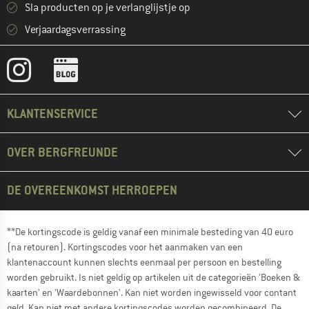
Sla producten op je verlanglijstje op
Verjaardagsverrassing
KLANTENSERVICE
OVER BERGFREUNDE
DE OVEREENKOMST HERROEPEN
**De kortingscode is geldig vanaf een minimale besteding van 40 euro
(na retouren). Kortingscodes voor het aanmaken van een
klantenaccount kunnen slechts eenmaal per persoon en bestelling
worden gebruikt. Is niet geldig op artikelen uit de categorieën 'Boeken &
kaarten' en 'Waardebonnen'. Kan niet worden ingewisseld voor contant
geld. Kan niet met andere kortingscodes worden gecombineerd. De