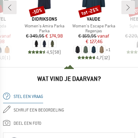
%
tot -25%
-50%
-7
Korting
Korting
Kort
MERK
MERK
ME
FEL
DIDRIKSONS
VAUDE
HEB
Artikel
Artikel
Artik
roda
Women's Amira Parka
Women's Escape Parka
Sylv
uctgroep
Productgroep
Productgroep
a
Parka
Regenjas
ijs
rlaagde prijs
Prijs
Verlaagde prijs
Prijs
Verlaagde prijs
vanaf
€ 349,95
€ 174,98
€ 169,95
vanaf
€ 229
98
€ 127,46
+
1
4,5
(
58
)
5,0
(
1
)
4,7
(
12
)
WAT VIND JE DAARVAN?
STEL EEN VRAAG
SCHRIJF EEN BEOORDELING
DEEL EEN FOTO