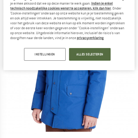
je ermee akkoord dat we op deze manier te werk gaan.
Indien je enkel
technisch noodzakelijke cookies wenst te accepteren, klik dan hier
. Onder
‘Cookie-instellingen’ onderaan op onze website kun je je toestemming geven
en ook altijd weer intrekken. Je toestemming is vrijwillig, niet noodzakelijk
voor het gebruik van deze website en kan op elk moment worden ingetrokken
of voor de eerste keer worden gegeven onder "Cookie-instellingen" onderaan
op onze website. Uitgebreide informatie hierover, inclusief de risico's van
doorgiften naar derde landen, vind je in onze
privacyverklaring
.
INSTELLINGEN
ALLES SELECTEREN