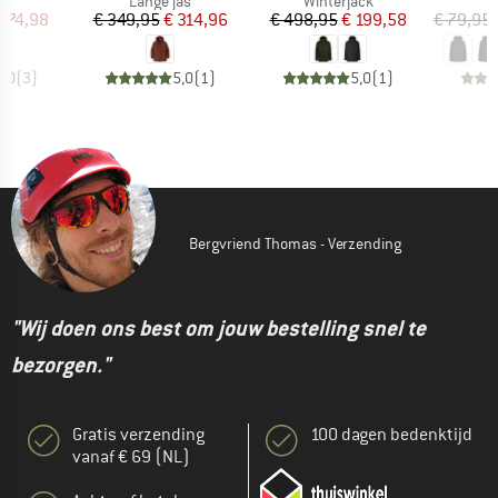
uctgroep
Productgroep
Productgroep
a
Lange jas
Winterjack
ijs
rlaagde prijs
Prijs
Verlaagde prijs
Prijs
Verlaagde prijs
 174,98
€ 349,95
€ 314,96
€ 498,95
€ 199,58
€ 79,95
5,0
(
3
)
5,0
(
1
)
5,0
(
1
)
Bergvriend Thomas - Verzending
"Wij doen ons best om jouw bestelling snel te
bezorgen."
Gratis verzending
100 dagen bedenktijd
vanaf € 69 (NL)