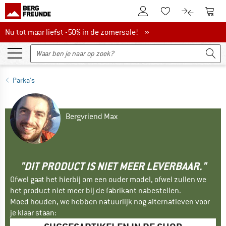
De klantenaccount
Naar
Naar de verlanglijs
Naar de pro
Nu tot maar liefst -50% in de zomersale!
Nu tot maar liefst -50% in de zomersale! »
Parka's
Bergvriend Max
"DIT PRODUCT IS NIET MEER LEVERBAAR."
Ofwel gaat het hierbij om een ouder model, ofwel zullen we
het product niet meer bij de fabrikant nabestellen.
Moed houden, we hebben natuurlijk nog alternatieven voor
je klaar staan: