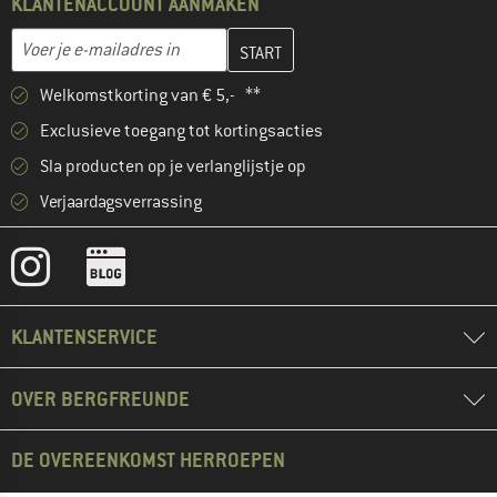
KLANTENACCOUNT AANMAKEN
Vul je e-mailadres hier in en maak in de volgende stap je klanten
E-mailadres
Welkomstkorting van € 5,- **
Exclusieve toegang tot kortingsacties
Sla producten op je verlanglijstje op
Verjaardagsverrassing
KLANTENSERVICE
OVER BERGFREUNDE
DE OVEREENKOMST HERROEPEN