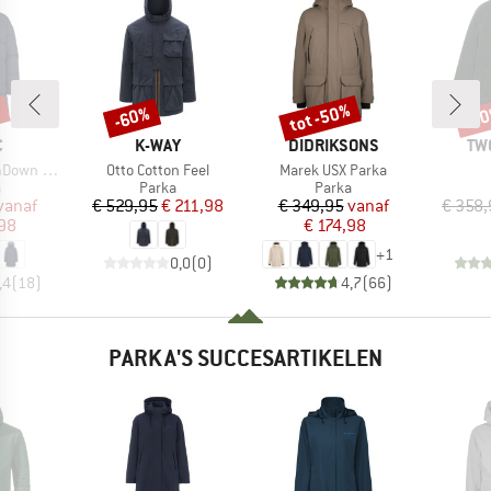
%
tot -50%
-60%
-6
Korting
Korting
Kort
K
MERK
MERK
ME
C
K-WAY
DIDRIKSONS
TW
Artikel
Artikel
Pitea Parka
Otto Cotton Feel
Marek USX Parka
uctgroep
Productgroep
Productgroep
a
Parka
Parka
ijs
rlaagde prijs
Prijs
Verlaagde prijs
Prijs
Verlaagde prijs
vanaf
€ 529,95
€ 211,98
€ 349,95
vanaf
€ 358,
98
€ 174,98
+
1
0,0
(
0
)
,4
(
18
)
4,7
(
66
)
PARKA'S SUCCESARTIKELEN