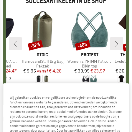
SUCCESARTIKELEN IN DE SHOP
%
tot
-40%
-57%
Korting
Korting
Kort
K
C
MERK
STOIC
MERK
PROTEST
MERK
THE 
enSt. Brief
Artikel
HarnosandSt. II Dry Bag
Artikel
Women's PRTMM Patio Triangle
Artikel
Evolution Simpl
ep
ergoed
Productgroep
Pakzak
Productgroep
Bikinitop
f
ijs
rlaagde prijs
€ 24,47
€ 9,95
vanaf
Prijs
Verlaagde prijs
€ 4,28
€ 39,95
Prijs
Verlaagde prijs
€ 23,97
€ 26,95
+
3
,8
(
44
)
5,0
(
2
)
4,9
(
23
)
Wij gebruiken cookies en vergelijkbare technologieën om de noodzakelijke
functies van onze website te garanderen. Bovendien bieden we bijkomende
diensten en functies aan, analyseren we ons dataverkeer, om inhouden en
reclame te personaliseren, resp. social-mediafuncties aan te bieden. Daardoor
zijn ook onze social-media-, reclame- en analysepartners op de hoogte van je
HOLUBAR
-
Boulder Ventile - Parka
gebruik van onze website. Sommige daarvan bevinden zich in derde landen
zonder voldoende garanties om je gegevens te beschermen, bijvoorbeeld
(0)
tegen toegang door autoriteiten. Door het aanklikken van ‘Alles selecteren’ ga