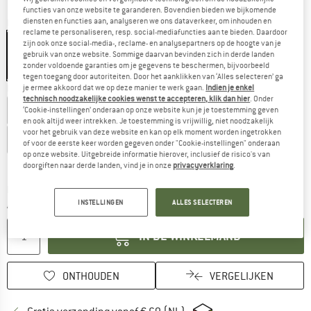
functies van onze website te garanderen. Bovendien bieden we bijkomende
diensten en functies aan, analyseren we ons dataverkeer, om inhouden en
Kleur:
Icefall / Sulphur
reclame te personaliseren, resp. social-mediafuncties aan te bieden. Daardoor
zijn ook onze social-media-, reclame- en analysepartners op de hoogte van je
gebruik van onze website. Sommige daarvan bevinden zich in derde landen
zonder voldoende garanties om je gegevens te beschermen, bijvoorbeeld
-15%
tegen toegang door autoriteiten. Door het aanklikken van ‘Alles selecteren’ ga
Kies een maat:
je ermee akkoord dat we op deze manier te werk gaan.
Indien je enkel
technisch noodzakelijke cookies wenst te accepteren, klik dan hier
. Onder
EU
36
EU
37
EU
37,5
EU
38
EU
39
EU
39,5
‘Cookie-instellingen’ onderaan op onze website kun je je toestemming geven
en ook altijd weer intrekken. Je toestemming is vrijwillig, niet noodzakelijk
voor het gebruik van deze website en kan op elk moment worden ingetrokken
EU
40
EU
40,5
EU
41,5
EU
42
EU
42,5
EU
43
of voor de eerste keer worden gegeven onder "Cookie-instellingen" onderaan
op onze website. Uitgebreide informatie hierover, inclusief de risico's van
Maattabel
doorgiften naar derde landen, vind je in onze
privacyverklaring
.
De link wordt geopend in een infovak en bevat le
Levertijd: 3-5 werkdagen
INSTELLINGEN
ALLES SELECTEREN
Aantal:
IN DE WINKELMAND
ONTHOUDEN
VERGELIJKEN