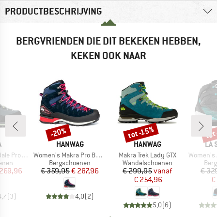
PRODUCTBESCHRIJVING
BERGVRIENDEN DIE DIT BEKEKEN HEBBEN,
KEKEN OOK NAAR
tot
tot -15%
-20%
Korting
Korting
Kort
K
MERK
MERK
ME
A
HANWAG
HANWAG
LA 
Artikel
Artikel
Artikel
o GTX Mid
Women's Makra Pro Bunion GTX
Makra Trek Lady GTX
Women's Aeq
roep
Productgroep
Productgroep
Prod
enen
Bergschoenen
Wandelschoenen
Ber
ijs
rlaagde prijs
Prijs
Verlaagde prijs
Prijs
Verlaagde prijs
 269,96
€ 359,95
€ 287,96
€ 299,95
vanaf
€ 32
€ 254,96
€
4,7
(
3
)
4,0
(
2
)
5,0
(
6
)