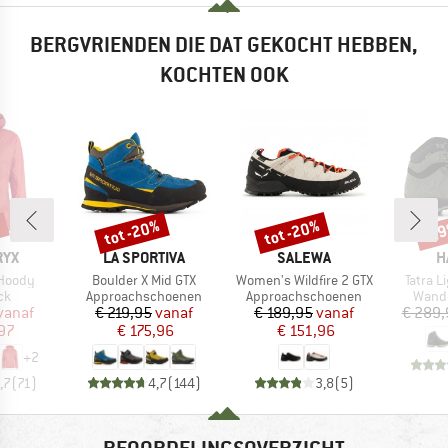
BERGVRIENDEN DIE DAT GEKOCHT HEBBEN,
KOCHTEN OOK
%
tot -20%
tot -20%
-2
Korting
Korting
Kort
MERK
MERK
M
RYX
LA SPORTIVA
SALEWA
H
Artikel
Artikel
Artikel
Hoody
Boulder X Mid GTX
Women's Wildfire 2 GTX
Tatra L
tgroep
Productgroep
Productgroep
Produ
ck
Approachschoenen
Approachschoenen
Wand
ijs
rlaagde prijs
Prijs
Verlaagde prijs
Prijs
Verlaagde prijs
vanaf
€ 219,95
vanaf
€ 189,95
vanaf
€ 289,
,97
€ 175,96
€ 151,96
+
2
,7
(
71
)
4,7
(
144
)
3,8
(
5
)