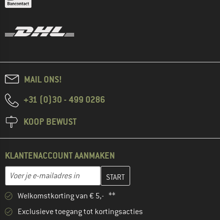
MAIL ONS!
+31 (0)30 - 499 0286
KOOP BEWUST
KLANTENACCOUNT AANMAKEN
Vul je e-mailadres hier in en maak in de volgende stap je klanten
E-mailadres
Welkomstkorting van € 5,- **
Exclusieve toegang tot kortingsacties