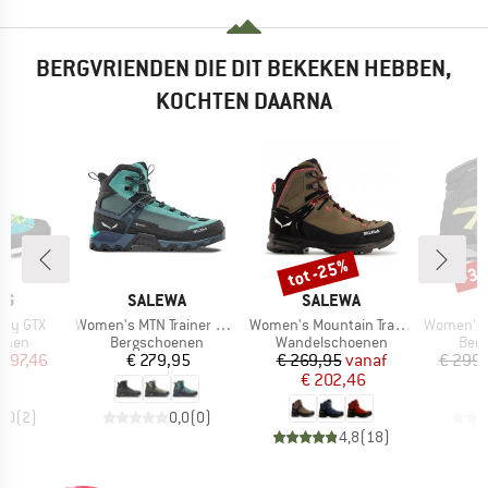
BERGVRIENDEN DIE DIT BEKEKEN HEBBEN,
KOCHTEN DAARNA
tot -25%
-3
Korting
Kort
MERK
MERK
AG
SALEWA
SALEWA
Artikel
Artikel
Artikel
ady GTX
Women's MTN Trainer 3 Tech Mid GTX
Women's Mountain Trainer 2 Mid GTX
Women's 
roep
Productgroep
Productgroep
Prod
enen
Bergschoenen
Wandelschoenen
Ber
ijs
rlaagde prijs
Prijs
Prijs
Verlaagde prijs
 297,46
€ 279,95
€ 269,95
vanaf
€ 299
€ 202,46
5,0
(
2
)
0,0
(
0
)
4,8
(
18
)