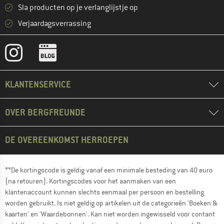
Sla producten op je verlanglijstje op
Verjaardagsverrassing
KLANTENSERVICE
OVER BERGFREUNDE
DE OVEREENKOMST HERROEPEN
**De kortingscode is geldig vanaf een minimale besteding van 40 euro
(na retouren). Kortingscodes voor het aanmaken van een
klantenaccount kunnen slechts eenmaal per persoon en bestelling
worden gebruikt. Is niet geldig op artikelen uit de categorieën 'Boeken &
kaarten' en 'Waardebonnen'. Kan niet worden ingewisseld voor contant