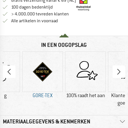
Vind hier de verzendinform
Gratis verzending vanaf € 69 (NL)
Vind de betalingsinformatie hier! Opent
100 dagen bedenktijd
> 4.000.000 tevreden klanten
Alle artikelen in voorraad
IN EEN OOGOPSLAG
0 g
GORE-TEX
100% raadt het aan
Klanten
goed
MATERIAALGEGEVENS & KENMERKEN