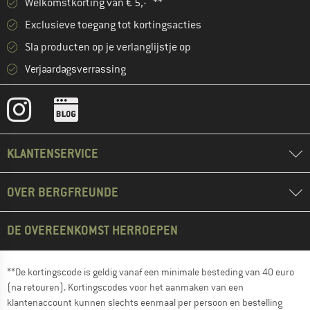
Welkomstkorting van € 5,- **
Exclusieve toegang tot kortingsacties
Sla producten op je verlanglijstje op
Verjaardagsverrassing
KLANTENSERVICE
OVER BERGFREUNDE
DE OVEREENKOMST HERROEPEN
**De kortingscode is geldig vanaf een minimale besteding van 40 euro
(na retouren). Kortingscodes voor het aanmaken van een
klantenaccount kunnen slechts eenmaal per persoon en bestelling