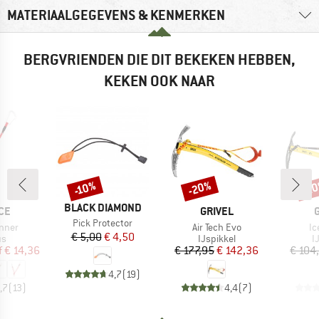
MATERIAALGEGEVENS & KENMERKEN
BERGVRIENDEN DIE DIT BEKEKEN HEBBEN,
KEKEN OOK NAAR
-20%
-2
-10%
Korting
Korting
Kort
MERK
BLACK DIAMOND
MERK
CE
GRIVEL
Artikel
Pick Protector
Artikel
Ar
nner
Air Tech Evo
Ic
Prijs
Verlaagde prijs
€ 5,00
€ 4,50
tgroep
Productgroep
P
us
IJspikkel
I
ijs
rlaagde prijs
Prijs
Verlaagde prijs
f
€ 14,36
€ 177,95
€ 142,36
€ 104
4,7
(
19
)
,7
(
13
)
4,4
(
7
)