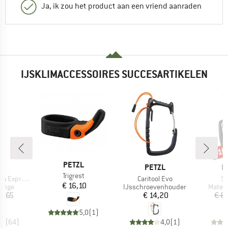
Ja, ik zou het product aan een vriend aanraden
IJSKLIMACCESSOIRES SUCCESARTIKELEN
-1
Kort
MERK
PETZL
K
MERK
M
PETZL
E
Artikel
Trigrest
Artikel
Ar
s-Schlinge
Caritool Evo
SM
Prijs
€ 16,10
roep
Productgroep
Produ
linge
IJsschroevenhouder
Materi
ijs
Prijs
6,65
€ 14,20
€ 8
5,0
(
1
)
,6
(
64
)
4,0
(
1
)