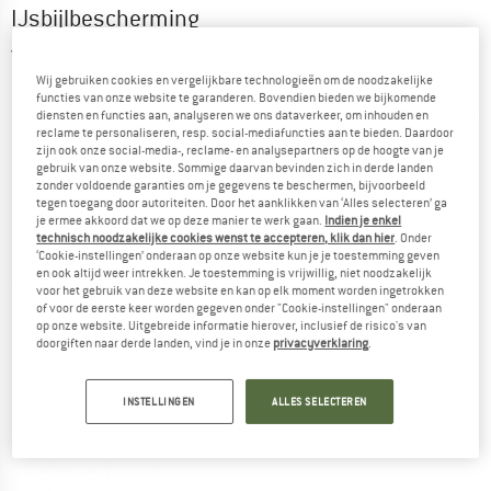
IJsbijlbescherming
2,8
(4)
Wij gebruiken cookies en vergelijkbare technologieën om de noodzakelijke
functies van onze website te garanderen. Bovendien bieden we bijkomende
diensten en functies aan, analyseren we ons dataverkeer, om inhouden en
reclame te personaliseren, resp. social-mediafuncties aan te bieden. Daardoor
zijn ook onze social-media-, reclame- en analysepartners op de hoogte van je
gebruik van onze website. Sommige daarvan bevinden zich in derde landen
zonder voldoende garanties om je gegevens te beschermen, bijvoorbeeld
tegen toegang door autoriteiten. Door het aanklikken van ‘Alles selecteren’ ga
je ermee akkoord dat we op deze manier te werk gaan.
Indien je enkel
technisch noodzakelijke cookies wenst te accepteren, klik dan hier
. Onder
‘Cookie-instellingen’ onderaan op onze website kun je je toestemming geven
en ook altijd weer intrekken. Je toestemming is vrijwillig, niet noodzakelijk
voor het gebruik van deze website en kan op elk moment worden ingetrokken
of voor de eerste keer worden gegeven onder "Cookie-instellingen" onderaan
op onze website. Uitgebreide informatie hierover, inclusief de risico's van
doorgiften naar derde landen, vind je in onze
privacyverklaring
.
INSTELLINGEN
ALLES SELECTEREN