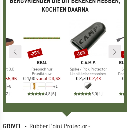
BERGVRIENDEN DIE DIT BEKEKEN HEBBEN,
KOCHTEN DAARNA
%
-25%
-10%
-1
Korting
Korting
Kort
AS
MERK
BEAL
MERK
C.A.M.P.
MERK
BLAC
ourt 3.0
Artikel
Reepschnur
Artikel
Spike / Pick Protector
Artik
Spik
tgroep
rs
Productgroep
Prusiktouw
Productgroep
IJspikkelaccessoires
Produc
Doorn
f
ijs
rlaagde prijs
€ 55,96
€ 4,90
vanaf
Prijs
Verlaagde prijs
€ 3,68
€ 2,70
Prijs
Verlaagde prijs
€ 2,43
€ 5
+
8
+
1
4,4
(
7
)
4,8
(
6
)
5,0
(
1
)
GRIVEL
-
Rubber Point Protector -