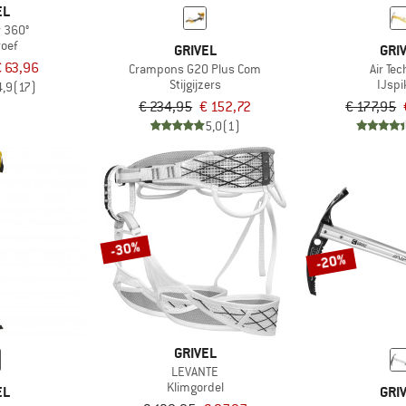
EL
w 360°
roef
GRIVEL
GRI
 63,96
Crampons G20 Plus Com
Air Te
Stijgijzers
IJspi
4,9
(17)
€ 234,95
€ 152,72
€ 177,95
5,0
(1)
-30%
-20%
GRIVEL
LEVANTE
Klimgordel
EL
GRI