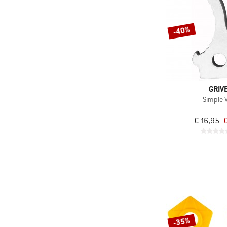
-40%
GRIV
Simple V
€ 16,95
€
-35%