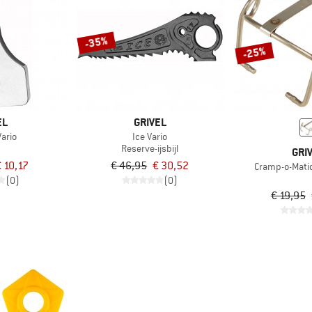
-35%
-25%
EL
GRIVEL
ario
Ice Vario
Reserve-ijsbijl
GRI
 10,17
€ 46,95
€ 30,52
Cramp-o-Matic
(0)
(0)
€ 19,95