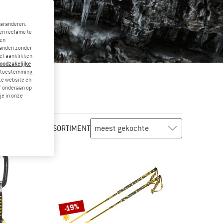
garanderen.
en reclame te
 en
landen zonder
et aanklikken
noodzakelijke
je toestemming
eze website en
" onderaan op
je in onze
ASSORTIMENT
-19%