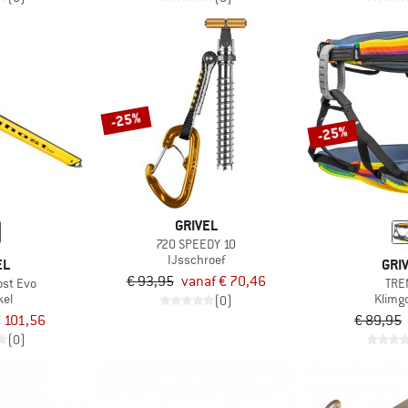
-25%
-25%
GRIVEL
720 SPEEDY 10
IJsschroef
EL
GRI
€ 93,95
vanaf € 70,46
ost Evo
TRE
kel
Klimg
(0)
 101,56
€ 89,95
(0)