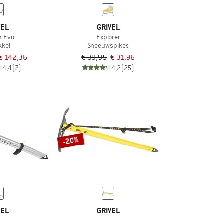
VEL
GRIVEL
ch Evo
Explorer
kkel
Sneeuwspikes
€ 142,36
€ 39,95
€ 31,96
4,4
(7)
4,2
(25)
-20%
VEL
GRIVEL