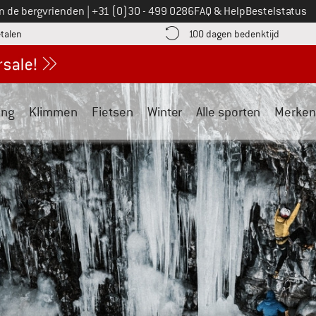
Bel ons op
an de bergvrienden
|
+31 (0)30 - 499 0286
FAQ & Help
Bestelstatus
vind de betalingsinformatie hier! Opent in een infovak
Vind de b
etalen
100 dagen bedenktijd
ing
Klimmen
Fietsen
Winter
Alle sporten
Merken