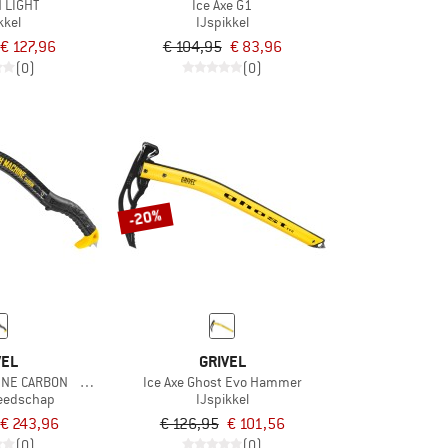
H LIGHT
Ice Axe G1
kkel
IJspikkel
€ 127,96
€ 104,95
€ 83,96
(0)
(0)
-20%
VEL
GRIVEL
NE CARBON Katana Ice Simple Vario
Ice Axe Ghost Evo Hammer
reedschap
IJspikkel
€ 243,96
€ 126,95
€ 101,56
(0)
(0)