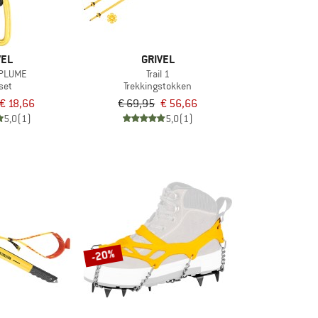
VEL
GRIVEL
 PLUME
Trail 1
set
Trekkingstokken
€ 18,66
€ 69,95
€ 56,66
5,0
(1)
5,0
(1)
-20%