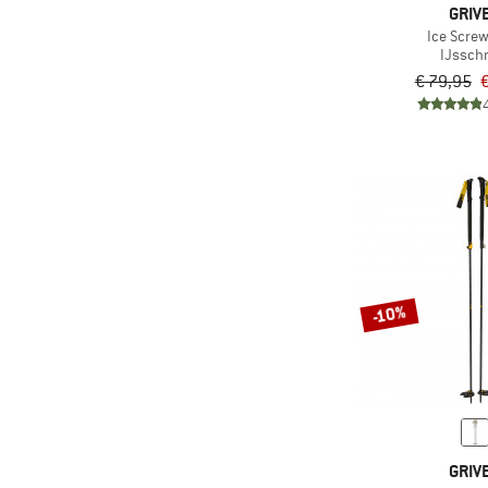
GRIV
Ice Scre
IJssch
€ 79,95
€
-10%
GRIV