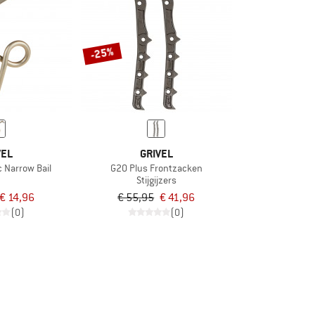
-25%
VEL
GRIVEL
 Narrow Bail
G20 Plus Frontzacken
Stijgijzers
€ 14,96
€ 55,95
€ 41,96
(0)
(0)