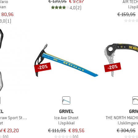
€ 139,95
€ 97,97
Vario
AIR TEC
kken
IJspi
4,0
(2)
 80,96
€ 159,95
3,0
(1)
-20%
-20%
EL
GRIVEL
GRI
raw Sport Stealth
Ice Axe Ghost
THE NORTH MACHI
et
IJspikkel
IJsklimge
f € 23,20
€ 111,95
€ 89,56
€ 304,95
(0)
(0)