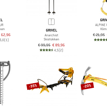
EL
GRI
OUR
ALPINE
kken
Klim
GRIVEL
 62,96
€ 21,95
Anarchist
Skistokken
5,0
(1)
€ 99,95
€ 89,96
4,5
(2)
-35%
-20%