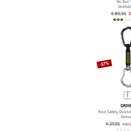
Ski Tour 
Skisto
€ 89,95
€
-17%
GRIV
Rock Safety Quickd
Klims
€ 27,95
vana