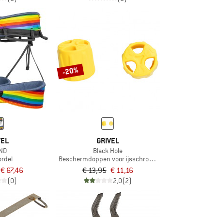
-20%
VEL
GRIVEL
ND
Black Hole
ordel
Beschermdoppen voor ijsschroeven
€ 67,46
€ 13,95
€ 11,16
(0)
2,0
(2)