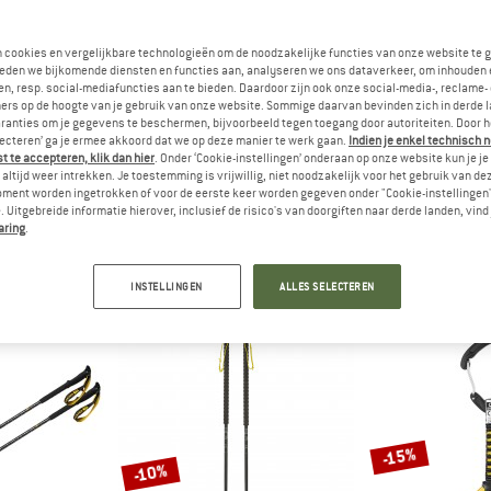
n cookies en vergelijkbare technologieën om de noodzakelijke functies van onze website te 
eden we bijkomende diensten en functies aan, analyseren we ons dataverkeer, om inhouden 
n, resp. social-mediafuncties aan te bieden. Daardoor zijn ook onze social-media-, reclame-
ers op de hoogte van je gebruik van onze website. Sommige daarvan bevinden zich in derde 
ranties om je gegevens te beschermen, bijvoorbeeld tegen toegang door autoriteiten. Door h
lecteren’ ga je ermee akkoord dat we op deze manier te werk gaan.
Indien je enkel technisch 
 te accepteren, klik dan hier
. Onder ‘Cookie-instellingen’ onderaan op onze website kun je 
altijd weer intrekken. Je toestemming is vrijwillig, niet noodzakelijk voor het gebruik van d
rivel
oment worden ingetrokken of voor de eerste keer worden gegeven onder "Cookie-instellingen
5)
 Uitgebreide informatie hierover, inclusief de risico's van doorgiften naar derde landen, vind 
aring
.
INSTELLINGEN
ALLES SELECTEREN
-15%
-10%