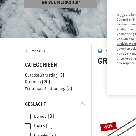
GRIVEL MERKSHOP
Wij gebruike
Bovendien bi
personalisere
analysepartn
voldoende ga
van ‘Alles se
cookies wenst
geven en ook 
Startpagina
Merken
/
Merken
/
G
kan op elk m
GRIVEL
(2
onze website.
privacyverkl
CATEGORIEËN
Outdooruitrusting
(3)
Klimmen
(20)
Wintersport uitrusting
(3)
GESLACHT
(3)
Dames
-10%
(5)
Heren
(5)
Uniseks