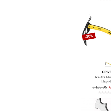
-20%
GRIV
Ice Axe Gh
IJspik
€ 126,95
€