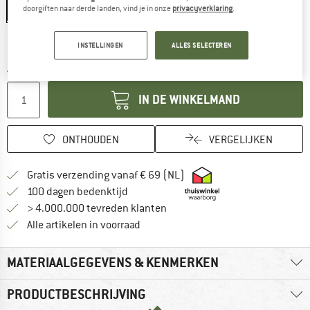
50 cm
doorgiften naar derde landen, vind je in onze
privacyverklaring
.
De link wordt geopend in een infovak en be
Levertijd: 3-5 werkdagen
INSTELLINGEN
ALLES SELECTEREN
Nog maar 1 stuk op voorraad!
Aantal:
IN DE WINKELMAND
ONTHOUDEN
VERGELIJKEN
Vind hier de verzendinform
Gratis verzending vanaf € 69 (NL)
Vind de betalingsinformatie hier! Opent
100 dagen bedenktijd
> 4.000.000 tevreden klanten
Alle artikelen in voorraad
MATERIAALGEGEVENS & KENMERKEN
PRODUCTBESCHRIJVING