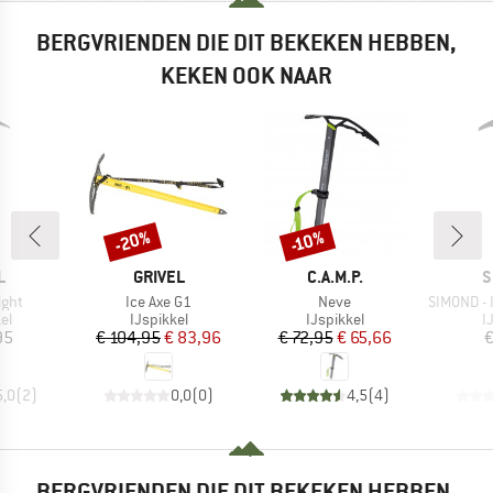
BERGVRIENDEN DIE DIT BEKEKEN HEBBEN,
KEKEN OOK NAAR
-20%
-10%
Korting
Korting
K
MERK
MERK
M
L
GRIVEL
C.A.M.P.
S
Artikel
Artikel
Artikel
ight
Ice Axe G1
Neve
SIMOND - Ice Ax
tgroep
Productgroep
Productgroep
P
el
IJspikkel
IJspikkel
I
ijs
Prijs
Verlaagde prijs
Prijs
Verlaagde prijs
95
€ 104,95
€ 83,96
€ 72,95
€ 65,66
€
5,0
(
2
)
0,0
(
0
)
4,5
(
4
)
BERGVRIENDEN DIE DIT BEKEKEN HEBBEN,