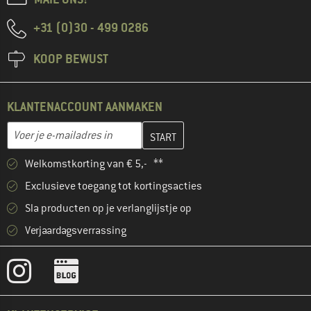
+31 (0)30 - 499 0286
KOOP BEWUST
KLANTENACCOUNT AANMAKEN
Vul je e-mailadres hier in en maak in de volgende stap je klanten
E-mailadres
Welkomstkorting van € 5,- **
Exclusieve toegang tot kortingsacties
Sla producten op je verlanglijstje op
Verjaardagsverrassing