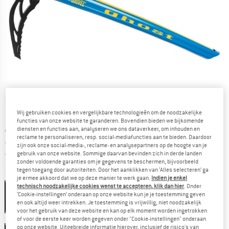
Wij gebruiken cookies en vergelijkbare technologieën om de noodzakelijke
functies van onze website te garanderen. Bovendien bieden we bijkomende
diensten en functies aan, analyseren we ons dataverkeer, om inhouden en
Oorspronkelijke prijs :
Prijs:
€
111,95
reclame te personaliseren, resp. social-mediafuncties aan te bieden. Daardoor
€
89,56
incl. BTW
zijn ook onze social-media-, reclame- en analysepartners op de hoogte van je
Nederland. Informatie over de verzend
Gratis verzending
(NL)
gebruik van onze website. Sommige daarvan bevinden zich in derde landen
zonder voldoende garanties om je gegevens te beschermen, bijvoorbeeld
tegen toegang door autoriteiten. Door het aanklikken van ‘Alles selecteren’ ga
Kleur:
Blue
je ermee akkoord dat we op deze manier te werk gaan.
Indien je enkel
technisch noodzakelijke cookies wenst te accepteren, klik dan hier
. Onder
Blue
‘Cookie-instellingen’ onderaan op onze website kun je je toestemming geven
en ook altijd weer intrekken. Je toestemming is vrijwillig, niet noodzakelijk
-20%
voor het gebruik van deze website en kan op elk moment worden ingetrokken
Maat:
50 cm
of voor de eerste keer worden gegeven onder "Cookie-instellingen" onderaan
op onze website. Uitgebreide informatie hierover, inclusief de risico's van