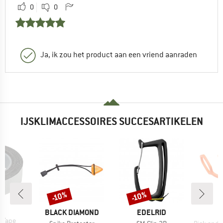
0
0
Ja, ik zou het product aan een vriend aanraden
IJSKLIMACCESSOIRES SUCCESARTIKELEN
-10%
-10%
Korting
Korting
K
MERK
MERK
BLACK DIAMOND
EDELRID
p Tape