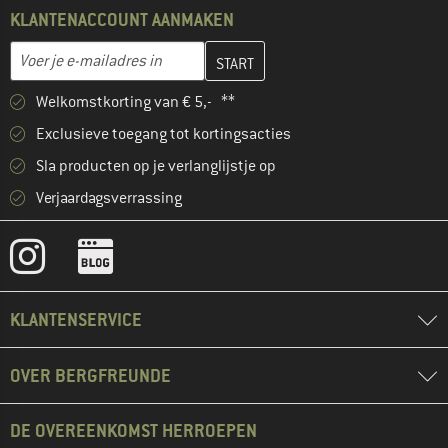
KLANTENACCOUNT AANMAKEN
Vul je e-mailadres hier in en maak in de volgende stap je klanten
E-mailadres
Welkomstkorting van € 5,- **
Exclusieve toegang tot kortingsacties
Sla producten op je verlanglijstje op
Verjaardagsverrassing
KLANTENSERVICE
OVER BERGFREUNDE
DE OVEREENKOMST HERROEPEN