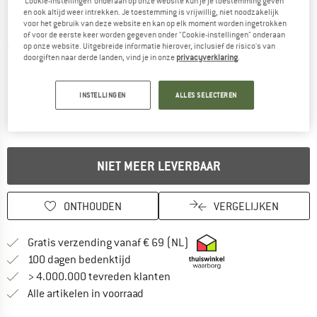
‘Cookie-instellingen’ onderaan op onze website kun je je toestemming geven
en ook altijd weer intrekken. Je toestemming is vrijwillig, niet noodzakelijk
voor het gebruik van deze website en kan op elk moment worden ingetrokken
of voor de eerste keer worden gegeven onder "Cookie-instellingen" onderaan
Gedetailleerde foto's
op onze website. Uitgebreide informatie hierover, inclusief de risico's van
doorgiften naar derde landen, vind je in onze
privacyverklaring
.
INSTELLINGEN
ALLES SELECTEREN
NIET MEER LEVERBAAR
ONTHOUDEN
VERGELIJKEN
Vind hier de verzendinform
Gratis verzending vanaf € 69 (NL)
Vind de betalingsinformatie hier! Opent
100 dagen bedenktijd
> 4.000.000 tevreden klanten
Alle artikelen in voorraad