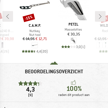
%
tot
-15%
Korting
Kort
MERK
PETZL
K
MERK
MER
C
C.A.M.P.
WILD
Artikel
Masselottes
Artikel
Artik
. Long Pants
Nutkey
Roc
Prijs
€ 30,35
ep
Productgroep
ergoed
Nut tool
ijs
rlaagde prijs
Prijs
Verlaagde prijs
f
€ 39,98
€ 14,95
€ 12,71
€ 12,95
3,0
(
1
)
,4
(
26
)
4,4
(
20
)
BEOORDELINGSOVERZICHT
100%
4,3
(9)
raden dit product aan