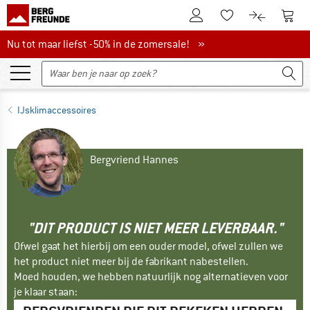
De klantenaccount
Naar
Naar de verlanglijs
Naar de pro
Nu tot maar liefst -50% in de zomersale!
Nu tot maar liefst -50% in de zomersale! »
IJsklimaccessoires
Bergvriend Hannes
"DIT PRODUCT IS NIET MEER LEVERBAAR."
Ofwel gaat het hierbij om een ouder model, ofwel zullen we
het product niet meer bij de fabrikant nabestellen.
Moed houden, we hebben natuurlijk nog alternatieven voor
je klaar staan: