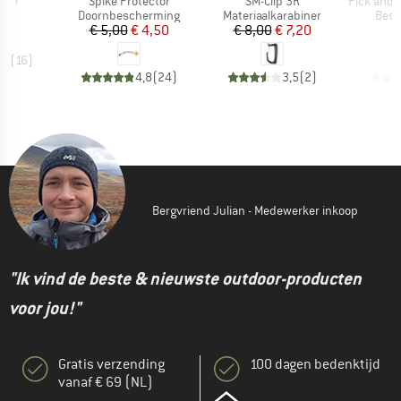
Artikel
Artikel
Artikel
Spike Protector
SM-Clip 3R
Pick and Sp
ijs
0
Productgroep
Productgroep
Prod
Doornbescherming
Materiaalkarabiner
Bes
Prijs
Verlaagde prijs
Prijs
Verlaagde prijs
€ 5,00
€ 4,50
€ 8,00
€ 7,20
€
,7
(
16
)
4,8
(
24
)
3,5
(
2
)
Bergvriend Julian - Medewerker inkoop
"Ik vind de beste & nieuwste outdoor-producten
voor jou!"
Gratis verzending
100 dagen bedenktijd
vanaf € 69 (NL)