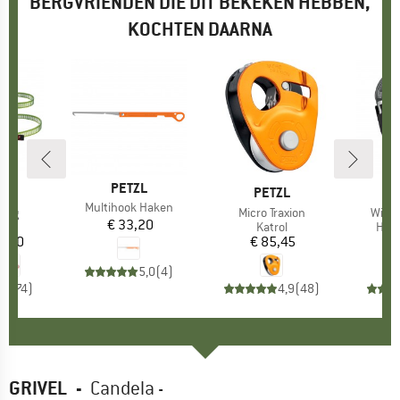
BERGVRIENDEN DIE DIT BEKEKEN HEBBEN,
KOCHTEN DAARNA
MERK
PETZL
UT
MERK
PETZL
Artikel
Multihook Haken
ling
Artikel
Micro Traxion
Artike
Willi
€ 33,20
Prijs
groep
nge
Productgroep
Katrol
Prod
HMS-
ijs
5,70
€ 85,45
Prijs
€
5,0
(
4
)
,5
(
74
)
4,9
(
48
)
GRIVEL
-
Candela -