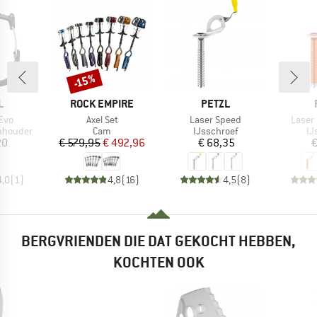
-15%
Korting
K
MERK
MERK
L
ROCK EMPIRE
PETZL
Artikel
Artikel
Artikel
 Evo
Axel Set
Laser Speed
Laser
p
Productgroep
Productgroep
Pr
nhouder
Cam
IJsschroef
IJ
ijs
Prijs
Verlaagde prijs
Prijs
20
€ 579,95
€ 492,96
€ 68,35
€
4,0
(
1
)
4,8
(
16
)
4,5
(
8
)
BERGVRIENDEN DIE DAT GEKOCHT HEBBEN,
KOCHTEN OOK