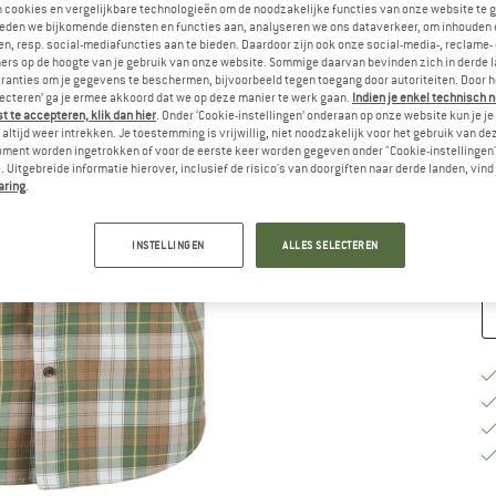
n cookies en vergelijkbare technologieën om de noodzakelijke functies van onze website te 
eden we bijkomende diensten en functies aan, analyseren we ons dataverkeer, om inhouden 
M
n, resp. social-mediafuncties aan te bieden. Daardoor zijn ook onze social-media-, reclame-
ers op de hoogte van je gebruik van onze website. Sommige daarvan bevinden zich in derde 
ranties om je gegevens te beschermen, bijvoorbeeld tegen toegang door autoriteiten. Door h
lecteren’ ga je ermee akkoord dat we op deze manier te werk gaan.
Indien je enkel technisch 
M
 te accepteren, klik dan hier
. Onder ‘Cookie-instellingen’ onderaan op onze website kun je 
altijd weer intrekken. Je toestemming is vrijwillig, niet noodzakelijk voor het gebruik van d
Le
oment worden ingetrokken of voor de eerste keer worden gegeven onder "Cookie-instellingen
 Uitgebreide informatie hierover, inclusief de risico's van doorgiften naar derde landen, vind 
No
aring
.
Aa
INSTELLINGEN
ALLES SELECTEREN