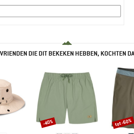
VRIENDEN DIE DIT BEKEKEN HEBBEN, KOCHTEN D
tot -60%
-40%
Korting
Korting