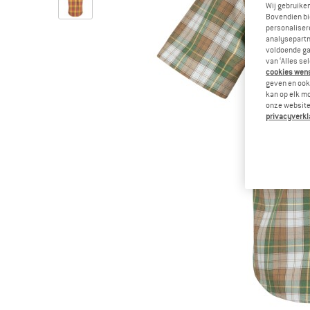
Wij gebruike
Bovendien bi
personalisere
analysepartn
voldoende ga
van ‘Alles se
cookies wenst
geven en ook 
kan op elk m
onze website.
privacyverkl