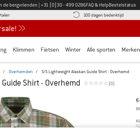
Bel ons op
an de bergvrienden
|
+31 (0)30 - 499 0286
FAQ & Help
Bestelstatus
vind de betalingsinformatie hier! Opent in een infovak
Vind de b
etalen
100 dagen bedenktijd
ing
Klimmen
Fietsen
Winter
Alle sporten
Merken
/
Overhemden
/
S/S Lightweight Alaskan Guide Shirt - Overhemd
 Guide Shirt - Overhemd
(0)
Oo
Pr
€
ex
Kl