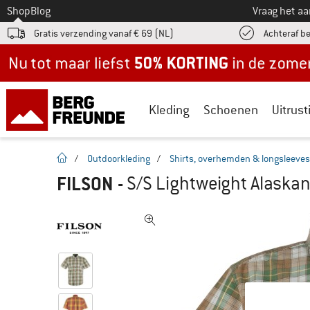
Naar
Shop
Blog
Vraag het a
Gratis verzending vanaf € 69 (NL)
Achteraf b
Nu tot maar liefst -50% in de zomersale!
Kleding
Schoenen
Uitrust
Startpagina
/
Outdoorkleding
/
Shirts, overhemden & longsleeves
FILSON
-
S/S Lightweight Alaskan