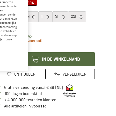
garanderen.
-60%
en reclame te
aat:
XS
 en
landen zonder
XS
S
M
L
XL
XXL
et aanklikken
noodzakelijke
aattabel
je toestemming
eze website en
De link wordt geopend in een infovak en bevat leveri
vertijd: 3-5 werkdagen
" onderaan op
je in onze
g maar 1 stuk op voorraad!
ntal:
IN DE WINKELMAND
ONTHOUDEN
VERGELIJKEN
Vind hier de verzendinformatie
Gratis verzending vanaf € 69 (NL)
Vind de betalingsinformatie hier! Opent in
100 dagen bedenktijd
> 4.000.000 tevreden klanten
Alle artikelen in voorraad