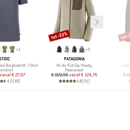
tot -22%
tot 
Korting
Korti
+
1
+
5
MERK
MERK
STOIC
PATAGONIA
Artikel
Artik
no BorgholmSt. T-Shirt
R1 Air Full-Zip Hoody
Crown
oductgroep
Productgroep
ortshirt
Fleecevest
Prijs
Verlaagde prijs
Prijs
Verlaagde prijs
vanaf
€ 27,97
€ 159,95
vanaf
€ 124,76
€ 6
4,5
(
19
)
4,8
(
31
)