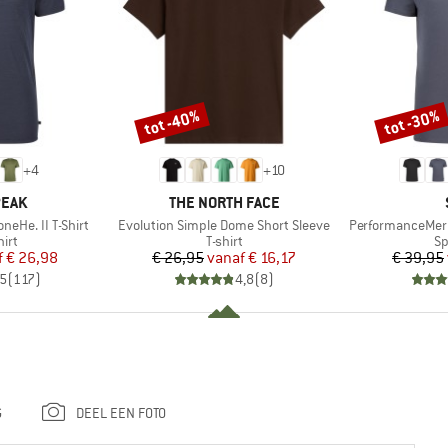
tot -40%
tot -30%
Korting
Korting
+
4
+
10
MERK
PEAK
THE NORTH FACE
Artikel
Artikel
eHe. II T-Shirt
Evolution Simple Dome Short Sleeve
PerformanceMeri
groep
Productgroep
Pr
irt
T-shirt
Sp
ijs
rlaagde prijs
Prijs
Verlaagde prijs
f
€ 26,98
€ 26,95
vanaf
€ 16,17
€ 39,95
,5
(
117
)
4,8
(
8
)
G
DEEL EEN FOTO