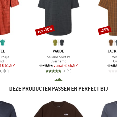
tot -30%
-25%
Korting
Korting
MERK
MERK
FEL
VAUDE
JACK
Artikel
Arti
 Frolya
Seiland Shirt IV
Mes
groep
Productgroep
Pr
md
Overhemd
O
ijs
rlaagde prijs
Prijs
Verlaagde prijs
f
€ 51,97
€ 79,95
vanaf
€ 55,97
€ 59,
0,0
(
0
)
5,0
(
1
)
DEZE PRODUCTEN PASSEN ER PERFECT BIJ