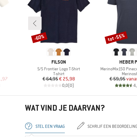
tot -55%
-60%
Korting
Korting
MERK
MERK
FILSON
HEBER 
Artikel
Artikel
S/S Frontier Logo T-Shirt
MerinoMix150 Pinecon
p
Productgroep
Product
T-shirt
Merinosh
de prijs
Prijs
Verlaagde prijs
Pr
Ve
1,97
€ 64,95
€ 25,98
€ 59,95
vana
)
0,0
(
0
)
4
WAT VIND JE DAARVAN?
STEL EEN VRAAG
SCHRIJF EEN BEOORDELIN