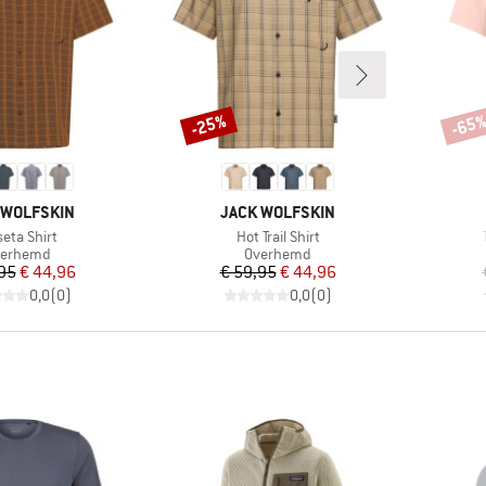
-25%
-65
Korting
Korti
MERK
 WOLFSKIN
JACK WOLFSKIN
kel
Artikel
eta Shirt
Hot Trail Shirt
oductgroep
Productgroep
verhemd
Overhemd
Prijs
Verlaagde prijs
Prijs
Verlaagde prijs
95
€ 44,96
€ 59,95
€ 44,96
0,0
(
0
)
0,0
(
0
)