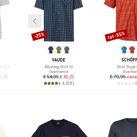
tot -35%
-25%
Korting
Korting
MERK
MERK
VAUDE
SCHÖF
Artikel
Artikel
rt S/S
Albsteig Shirt III
Shirt Style
p
Productgroep
Product
Overhemd
Overhe
de prijs
Prijs
Verlaagde prijs
Pr
Ve
5,78
€ 54,95
€ 41,21
€ 79,95
vana
)
4,3
(
8
)