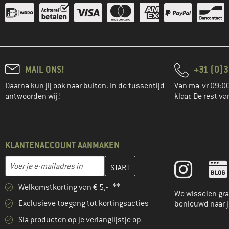
MAIL ONS!
+31 (0)3
Daarna kun jij ook naar buiten. In de tussentijd
Van ma-vr 09:00
antwoorden wij!
klaar. De rest va
KLANTENACCOUNT AANMAKEN
Vul je e-mailadres hier in en maak in de volgende stap je klanten
E-mailadres
Welkomstkorting van € 5,- **
We wisselen gra
Exclusieve toegang tot kortingsacties
benieuwd naar 
Sla producten op je verlanglijstje op