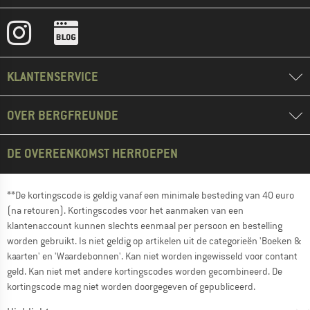
KLANTENSERVICE
OVER BERGFREUNDE
DE OVEREENKOMST HERROEPEN
**De kortingscode is geldig vanaf een minimale besteding van 40 euro
(na retouren). Kortingscodes voor het aanmaken van een
klantenaccount kunnen slechts eenmaal per persoon en bestelling
worden gebruikt. Is niet geldig op artikelen uit de categorieën 'Boeken &
kaarten' en 'Waardebonnen'. Kan niet worden ingewisseld voor contant
geld. Kan niet met andere kortingscodes worden gecombineerd. De
kortingscode mag niet worden doorgegeven of gepubliceerd.