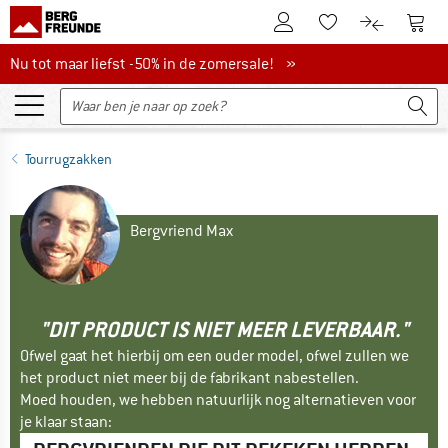
De klantenaccount
Naar
Naar de verlanglijs
Naar de pro
Nu tot maar liefst -50% in de zomersale!
Nu tot maar liefst -50% in de zomersale! »
Tourrugzakken
Bergvriend Max
"DIT PRODUCT IS NIET MEER LEVERBAAR."
Ofwel gaat het hierbij om een ouder model, ofwel zullen we
het product niet meer bij de fabrikant nabestellen.
Moed houden, we hebben natuurlijk nog alternatieven voor
je klaar staan: