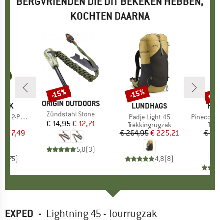
BERGVRIENDEN DIE DIT BEKEKEN HEBBEN,
KOCHTEN DAARNA
%
tot
-15%
-15%
Korting
Korting
Kort
MERK
ORIGIN OUTDOORS
PEAK
MERK
LUNDHAGS
ME
HEB
Artikel
Zündstahl Stone
s 2-Pack
Artikel
Padje Light 45
Artikel
PineconeHe.
€ 14,95
Prijs
Verlaagde prijs
€ 12,71
tgroep
ken
Productgroep
Trekkingrugzak
Pro
Tre
af
ijs
rlaagde prijs
€ 7,49
€ 264,95
Prijs
Verlaagde prijs
€ 225,21
€ 11
€
5,0
(
3
)
,4
(
75
)
4,8
(
8
)
EXPED
-
Lightning 45 - Tourrugzak