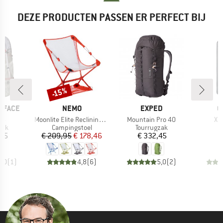
DEZE PRODUCTEN PASSEN ER PERFECT BIJ
-15%
Korting
MERK
MERK
M
 FACE
NEMO
EXPED
O
Artikel
Artikel
Art
65
Moonlite Elite Reclining Camp Chair
Mountain Pro 40
X-
groep
Productgroep
Productgroep
zak
Campingstoel
Tourrugzak
ijs
Prijs
Verlaagde prijs
Prijs
,95
€ 209,95
€ 178,46
€ 332,45
€
5,0
(
1
)
4,8
(
6
)
5,0
(
2
)