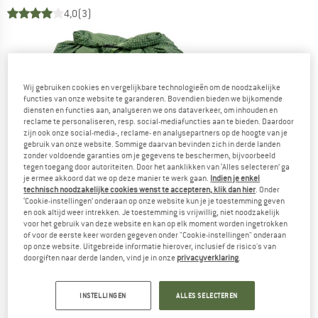
4,0
(3)
Wij gebruiken cookies en vergelijkbare technologieën om de noodzakelijke
functies van onze website te garanderen. Bovendien bieden we bijkomende
diensten en functies aan, analyseren we ons dataverkeer, om inhouden en
reclame te personaliseren, resp. social-mediafuncties aan te bieden. Daardoor
zijn ook onze social-media-, reclame- en analysepartners op de hoogte van je
gebruik van onze website. Sommige daarvan bevinden zich in derde landen
zonder voldoende garanties om je gegevens te beschermen, bijvoorbeeld
tegen toegang door autoriteiten. Door het aanklikken van ‘Alles selecteren’ ga
je ermee akkoord dat we op deze manier te werk gaan.
Indien je enkel
technisch noodzakelijke cookies wenst te accepteren, klik dan hier
. Onder
‘Cookie-instellingen’ onderaan op onze website kun je je toestemming geven
en ook altijd weer intrekken. Je toestemming is vrijwillig, niet noodzakelijk
voor het gebruik van deze website en kan op elk moment worden ingetrokken
of voor de eerste keer worden gegeven onder "Cookie-instellingen" onderaan
op onze website. Uitgebreide informatie hierover, inclusief de risico's van
doorgiften naar derde landen, vind je in onze
privacyverklaring
.
INSTELLINGEN
ALLES SELECTEREN