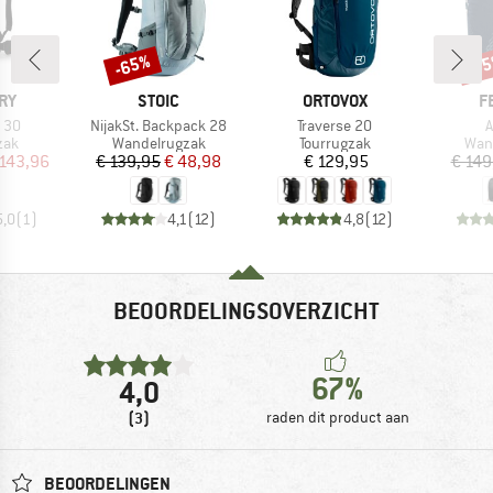
-65%
-3
Korting
Kort
MERK
MERK
M
RY
STOIC
ORTOVOX
F
Artikel
Artikel
A
o 30
NijakSt. Backpack 28
Traverse 20
A
groep
Productgroep
Productgroep
Prod
zak
Wandelrugzak
Tourrugzak
Wan
ijs
rlaagde prijs
Prijs
Verlaagde prijs
Prijs
 143,96
€ 139,95
€ 48,98
€ 129,95
€ 149
5,0
(
1
)
4,1
(
12
)
4,8
(
12
)
BEOORDELINGSOVERZICHT
67%
4,0
(3)
raden dit product aan
BEOORDELINGEN