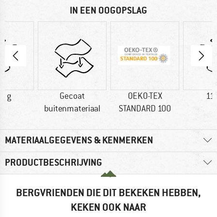
IN EEN OOGOPSLAG
0 g
Gecoat
OEKO-TEX
11
buitenmateriaal
STANDARD 100
MATERIAALGEGEVENS & KENMERKEN
PRODUCTBESCHRIJVING
BERGVRIENDEN DIE DIT BEKEKEN HEBBEN,
KEKEN OOK NAAR