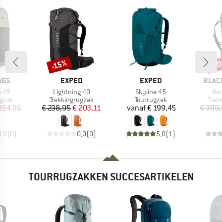
-2
-15%
Korting
Kort
MERK
MERK
MERK
AGS
EXPED
EXPED
BLAC
Artikel
Artikel
Art
e 45
Lightning 40
Skyline 45
Bet
roep
Productgroep
Productgroep
Prod
gzak
Trekkingrugzak
Tourrugzak
Trek
ijs
rlaagde prijs
Prijs
Verlaagde prijs
Prijs
164,96
€ 238,95
€ 203,11
vanaf
€ 199,45
€ 399
0,0
(
0
)
0,0
(
0
)
5,0
(
1
)
TOURRUGZAKKEN SUCCESARTIKELEN