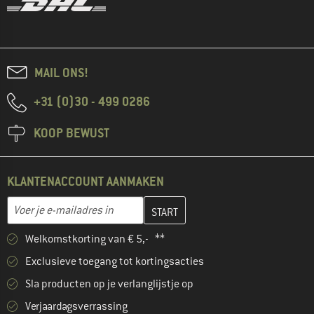
MAIL ONS!
+31 (0)30 - 499 0286
KOOP BEWUST
KLANTENACCOUNT AANMAKEN
Vul je e-mailadres hier in en maak in de volgende stap je klanten
E-mailadres
Welkomstkorting van € 5,- **
Exclusieve toegang tot kortingsacties
Sla producten op je verlanglijstje op
Verjaardagsverrassing