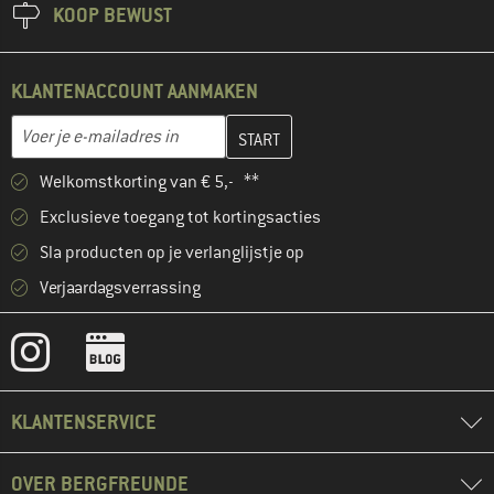
KOOP BEWUST
KLANTENACCOUNT AANMAKEN
Vul je e-mailadres hier in en maak in de volgende stap je klanten
E-mailadres
Welkomstkorting van € 5,- **
Exclusieve toegang tot kortingsacties
Sla producten op je verlanglijstje op
Verjaardagsverrassing
KLANTENSERVICE
OVER BERGFREUNDE