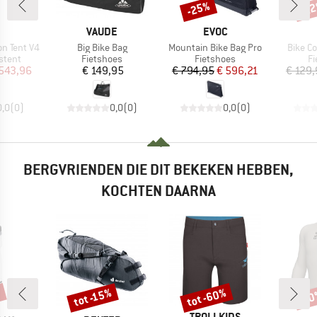
-25%
-2
Korting
Kort
K
MERK
MERK
VAUDE
EVOC
Artikel
Artikel
Artikel
on Tent V4
Big Bike Bag
Mountain Bike Bag Pro
Bike C
oep
Productgroep
Productgroep
Pr
stent
Fietshoes
Fietshoes
Fi
ijs
rlaagde prijs
Prijs
Prijs
Verlaagde prijs
543,96
€ 149,95
€ 794,95
€ 596,21
€ 129
0,0
(
0
)
0,0
(
0
)
0,0
(
0
)
BERGVRIENDEN DIE DIT BEKEKEN HEBBEN,
KOCHTEN DAARNA
%
tot -60%
tot -15%
-1
Korting
Korting
Kort
MERK
TROLLKIDS