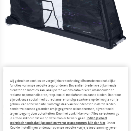
Gedetailleerde foto's
Wij gebruiken cookies en vergelijkbare technologieën om de noodzakelijke
functies van onze website te garanderen. Bovendien bieden we bijkomende
diensten en functies aan, analyseren we ons dataverkeer, om inhouden en
reclame te personaliseren, resp. social-mediafuncties aan te bieden. Daardoor
zijn ook onze social-media-, reclame- en analysepartners op de hoogte van je
gebruik van onze website. Sommige daarvan bevinden zich in derde landen
De link wordt geopend in een infovak en bevat le
Levertijd: 3-5 werkdagen
zonder voldoende garanties om je gegevens te beschermen, bijvoorbeeld
Aantal:
tegen toegang door autoriteiten. Door het aanklikken van ‘Alles selecteren’ ga
je ermee akkoord dat we op deze manier te werk gaan.
Indien je enkel
technisch noodzakelijke cookies wenst te accepteren, klik dan hier
. Onder
IN DE WINKELMAND
‘Cookie-instellingen’ onderaan op onze website kun je je toestemming geven