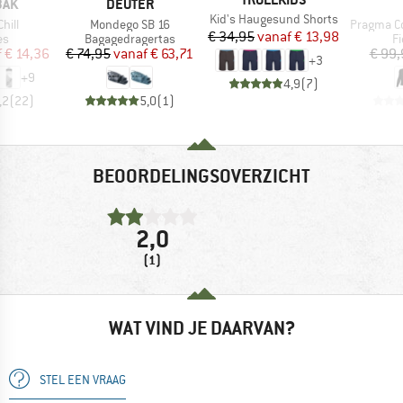
MERK
BAK
DEUTER
Artikel
Kid's Haugesund Shorts
Artikel
Artikel
hill
Mondego SB 16
Pragma Color 
Prijs
Verlaagde prijs
€ 34,95
vanaf
€ 13,98
tgroep
Productgroep
P
es
Bagagedragertas
Fi
ijs
rlaagde prijs
Prijs
Verlaagde prijs
f
€ 14,36
€ 74,95
vanaf
€ 63,71
€ 99,
+
3
+
9
4,9
(
7
)
,2
(
22
)
5,0
(
1
)
BEOORDELINGSOVERZICHT
2,0
(1)
WAT VIND JE DAARVAN?
STEL EEN VRAAG