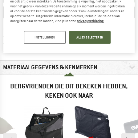
en ook altijd weer intrekken. Je toestemming is vrijwillig, niet noodzakelijk
voor het gebruik van deze website en kan op elk moment worden ingetrokken
of voor de eerste keer worden gegeven onder "Cookie-instellingen" onderaan
ONTHOUDEN
VERGELIJKEN
op onze website. Uitgebreide informatie hierover, inclusief de risico's van
doorgiften naar derde landen, vind je in onze
privacyverklaring
.
Vind hier de verzendinform
Gratis verzending vanaf € 69 (NL)
Vind de betalingsinformatie hier! Opent
100 dagen bedenktijd
INSTELLINGEN
ALLES SELECTEREN
> 4.000.000 tevreden klanten
Alle artikelen in voorraad
MATERIAALGEGEVENS & KENMERKEN
BERGVRIENDEN DIE DIT BEKEKEN HEBBEN,
KEKEN OOK NAAR