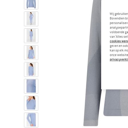
Wij gebruike
Bovendien bi
personalisere
analysepartn
voldoende ga
van ‘Alles se
cookies wenst
geven en ook 
kan op elk m
onze website.
privacyverkl