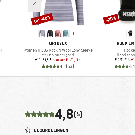
tot -40%
-20%
Korting
Korting
+
1
MERK
MERK
Y
ORTOVOX
ROCK EM
Artikel
Artikel
t
Women's 185 Rock'N'Wool Long Sleeve
Rocke
p
Productgroep
Productgr
Merino-ondergoed
Handscho
de prijs
Prijs
Verlaagde prijs
Pr
Ve
6
€ 119,95
vanaf
€ 71,97
€ 20,95
€
)
4,8
(
53
)
4
4,8
(5)
BEOORDELINGEN