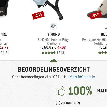
-20%
-55%
Korting
Korting
MERK
ME
PIRE
SIMOND
HEB
Artikel
Artikel
r
SIMOND - Helmet Edge
EvergreenHe. Hikin
oep
Productgroep
Productg
enen
Klimhelm
Multifun
ijs
rlaagde prijs
Prijs
Verlaagde prijs
 16,76
€ 59,95
€ 47,96
€ 15
,2
(
12
)
4,7
(
3
)
BEOORDELINGSOVERZICHT
Onze beoordelingen zijn 100% echt.
Meer informatie
100%
RAD
VOORDELEN