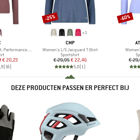
-25%
-60%
Korting
Korting
+
1
K
MERK
M
C
CMP
A
Artikel
Artikel
Performance L/S
Women's L/S Jacquard T-Shirt
Women's
tgroep
Productgroep
Pr
irt
Sportshirt
Sp
ijs
rlaagde prijs
Prijs
Verlaagde prijs
f
€ 20,23
€ 29,95
€ 22,46
€ 29
,9
(
16
)
5,0
(
1
)
DEZE PRODUCTEN PASSEN ER PERFECT BIJ