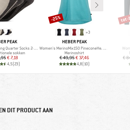
tot 
-25%
Korting
Korti
+
3
RK
MERK
ER PEAK
HEBER PEAK
Artikel
Artik
g Quarter Socks 2-Pack
Women's MerinoMix150 PineconeHe. Loose Tank
Wome
roep
Productgroep
ctionele sokken
Merinoshirt
Prijs
Verlaagde prijs
Prijs
Verlaagde prijs
,95
€ 7,18
€ 49,95
€ 37,46
€ 8
4,5
(
23
)
4,8
(
10
)
EN DIT PRODUCT AAN