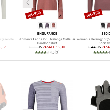
tot -60%
tot -55%
Korting
Korting
MERK
MER
ENDURANCE
STOI
Artikel
Artikel
eenHe. L/S
Women's Canna V2.0 Melange Midlayer
Women's HelsingborgSt. 
Productgroep
Produc
Hardloopshirt
Sportsh
de prijs
Prijs
Verlaagde prijs
Pr
Ve
6,37
€ 39,95
vanaf
€ 15,98
€ 44,95
vana
)
4,0
(
3
)
4