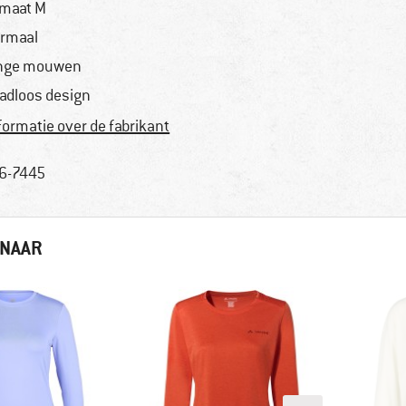
 maat M
rmaal
nge mouwen
adloos design
formatie over de fabrikant
6-7445
 NAAR