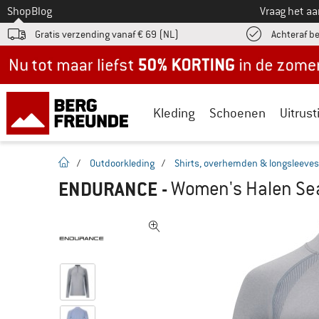
Naar
Shop
Blog
Vraag het a
Gratis verzending vanaf € 69 (NL)
Achteraf b
Nu tot maar liefst -50% in de zomersale!
Kleding
Schoenen
Uitrust
Startpagina
/
Outdoorkleding
/
Shirts, overhemden & longsleeves
ENDURANCE
-
Women's Halen Sea