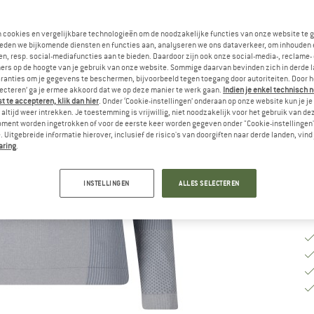
M
n cookies en vergelijkbare technologieën om de noodzakelijke functies van onze website te 
eden we bijkomende diensten en functies aan, analyseren we ons dataverkeer, om inhouden 
n, resp. social-mediafuncties aan te bieden. Daardoor zijn ook onze social-media-, reclame-
ers op de hoogte van je gebruik van onze website. Sommige daarvan bevinden zich in derde 
M
ranties om je gegevens te beschermen, bijvoorbeeld tegen toegang door autoriteiten. Door h
lecteren’ ga je ermee akkoord dat we op deze manier te werk gaan.
Indien je enkel technisch 
Le
 te accepteren, klik dan hier
. Onder ‘Cookie-instellingen’ onderaan op onze website kun je 
No
altijd weer intrekken. Je toestemming is vrijwillig, niet noodzakelijk voor het gebruik van d
oment worden ingetrokken of voor de eerste keer worden gegeven onder "Cookie-instellingen
Aa
 Uitgebreide informatie hierover, inclusief de risico's van doorgiften naar derde landen, vind 
aring
.
INSTELLINGEN
ALLES SELECTEREN