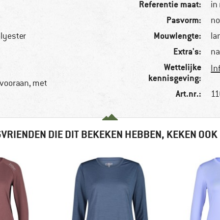
Referentie maat:
in
Pasvorm:
no
Mouwlengte:
lyester
la
Extra's:
na
Wettelijke
In
kennisgeving:
g vooraan, met
Art.nr.:
11
VRIENDEN DIE DIT BEKEKEN HEBBEN, KEKEN OOK