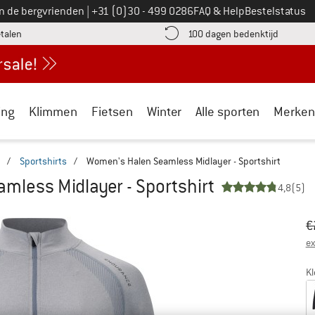
Bel ons op
an de bergvrienden
|
+31 (0)30 - 499 0286
FAQ & Help
Bestelstatus
vind de betalingsinformatie hier! Opent in een infovak
Vind de b
etalen
100 dagen bedenktijd
ing
Klimmen
Fietsen
Winter
Alle sporten
Merken
/
Sportshirts
/
Women's Halen Seamless Midlayer - Sportshirt
mless Midlayer - Sportshirt
4,8
(5)
Oo
Pr
€
ex
Kl