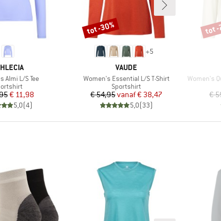
tot -30%
tot 
Korting
Korti
+
5
ERK
MERK
THLECIA
VAUDE
Artikel
Artikel
 Almi L/S Tee
Women's Essential L/S T-Shirt
Women's Qu
oductgroep
Productgroep
ortshirt
Sportshirt
Prijs
Verlaagde prijs
Prijs
Verlaagde prijs
,95
€ 11,98
€ 54,95
vanaf
€ 38,47
€ 5
5,0
(
4
)
5,0
(
33
)