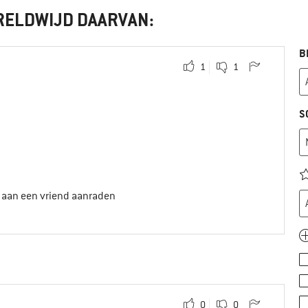
RELDWIJD DAARVAN:
B
1
1
S
t aan een vriend aanraden
0
0