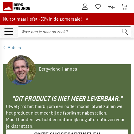
De klantenaccount
Naar
Naar de verlanglijs
Naar de pro
Nu tot maar liefst -50% in de zomersale!
Nu tot maar liefst -50% in de zomersale! »
Mutsen
Bergvriend Hannes
"DIT PRODUCT IS NIET MEER LEVERBAAR."
Ofwel gaat het hierbij om een ouder model, ofwel zullen we
het product niet meer bij de fabrikant nabestellen.
Moed houden, we hebben natuurlijk nog alternatieven voor
je klaar staan: