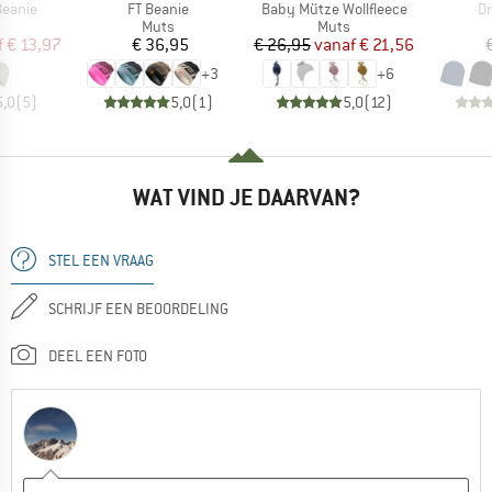
Artikel
Artikel
Ar
Beanie
FT Beanie
Baby Mütze Wollfleece
Dr
uctgroep
Productgroep
Productgroep
Muts
Muts
ijs
rlaagde prijs
Prijs
Prijs
Verlaagde prijs
f
€ 13,97
€ 36,95
€ 26,95
vanaf
€ 21,56
+
3
+
6
5,0
(
5
)
5,0
(
1
)
5,0
(
12
)
WAT VIND JE DAARVAN?
STEL EEN VRAAG
SCHRIJF EEN BEOORDELING
DEEL EEN FOTO