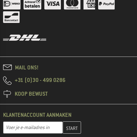
MAIL ONS!
+31 (0)30 - 499 0286
KOOP BEWUST
KLANTENACCOUNT AANMAKEN
Vul je e-mailadres hier in en maak in de volgende stap je klanten
E-mailadres