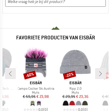
FAVORIETE PRODUCTEN VAN EISBÄR
-60%
-22%
-6
Korting
Korting
Kort
K
MERK
MERK
M
.
EISBÄR
EISBÄR
E
Artikel
Artikel
Tech Hat
Campo Cocker Ski Austria
Ripp 2.0
uctgroep
Productgroep
Productgroep
Muts
Muts
ijs
rlaagde prijs
Prijs
Verlaagde prijs
Prijs
Verlaagde prijs
19,96
€ 59,95
€ 23,98
€ 29,95
€ 23,36
€ 49
5,0
(
1
)
0,0
(
0
)
0,0
(
0
)