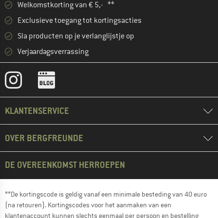
Welkomstkorting van € 5,- **
Exclusieve toegang tot kortingsacties
Sla producten op je verlanglijstje op
Verjaardagsverrassing
KLANTENSERVICE
OVER BERGFREUNDE
DE OVEREENKOMST HERROEPEN
**De kortingscode is geldig vanaf een minimale besteding van 40 euro
(na retouren). Kortingscodes voor het aanmaken van een
klantenaccount kunnen slechts eenmaal per persoon en bestelling