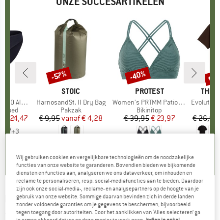
ONZE SUCCESARTIKELEN
%
tot
-40%
-57%
Korting
Korting
Kort
K
C
MERK
STOIC
MERK
PROTEST
MERK
THE 
enSt. Brief
Artikel
HarnosandSt. II Dry Bag
Artikel
Women's PRTMM Patio Triangle
Artikel
Evolution Simpl
ep
ergoed
Productgroep
Pakzak
Productgroep
Bikinitop
f
ijs
rlaagde prijs
€ 24,47
€ 9,95
vanaf
Prijs
Verlaagde prijs
€ 4,28
€ 39,95
Prijs
Verlaagde prijs
€ 23,97
€ 26,95
+
3
,8
(
44
)
5,0
(
2
)
4,9
(
23
)
Wij gebruiken cookies en vergelijkbare technologieën om de noodzakelijke
functies van onze website te garanderen. Bovendien bieden we bijkomende
diensten en functies aan, analyseren we ons dataverkeer, om inhouden en
reclame te personaliseren, resp. social-mediafuncties aan te bieden. Daardoor
zijn ook onze social-media-, reclame- en analysepartners op de hoogte van je
EISBÄR
-
Sonic Oversize - Muts
gebruik van onze website. Sommige daarvan bevinden zich in derde landen
zonder voldoende garanties om je gegevens te beschermen, bijvoorbeeld
tegen toegang door autoriteiten. Door het aanklikken van ‘Alles selecteren’ ga
(0)
je ermee akkoord dat we op deze manier te werk gaan.
Indien je enkel