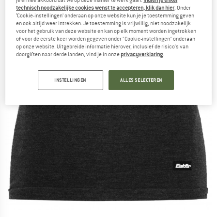
technisch noodzakelijke cookies wenst te accepteren, klik dan hier
. Onder
‘Cookie-instellingen’ onderaan op onze website kun je je toestemming geven
en ook altijd weer intrekken. Je toestemming is vrijwillig, niet noodzakelijk
voor het gebruik van deze website en kan op elk moment worden ingetrokken
of voor de eerste keer worden gegeven onder "Cookie-instellingen" onderaan
op onze website. Uitgebreide informatie hierover, inclusief de risico's van
doorgiften naar derde landen, vind je in onze
privacyverklaring
.
INSTELLINGEN
ALLES SELECTEREN