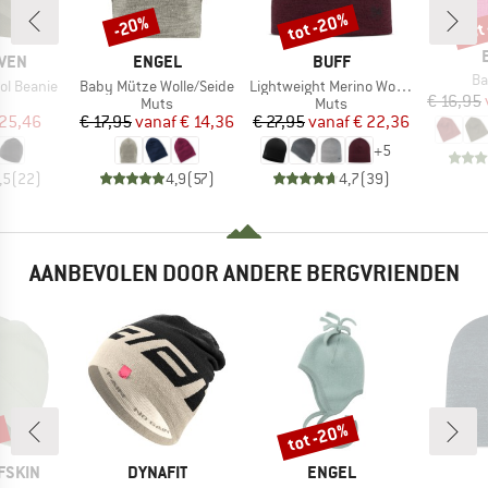
tot -20%
tot
-20%
Korting
Korting
Kort
MERK
MERK
ÄVEN
ENGEL
BUFF
Art
B
Artikel
Artikel
ol Beanie
Baby Mütze Wolle/Seide
Lightweight Merino Wool Hat
€ 16,95
uctgroep
Productgroep
Productgroep
Muts
Muts
ijs
rlaagde prijs
Prijs
Verlaagde prijs
Prijs
Verlaagde prijs
 25,46
€ 17,95
vanaf
€ 14,36
€ 27,95
vanaf
€ 22,36
+
5
,5
(
22
)
4,9
(
57
)
4,7
(
39
)
AANBEVOLEN DOOR ANDERE BERGVRIENDEN
%
tot -20%
Korting
MERK
MERK
FSKIN
DYNAFIT
ENGEL