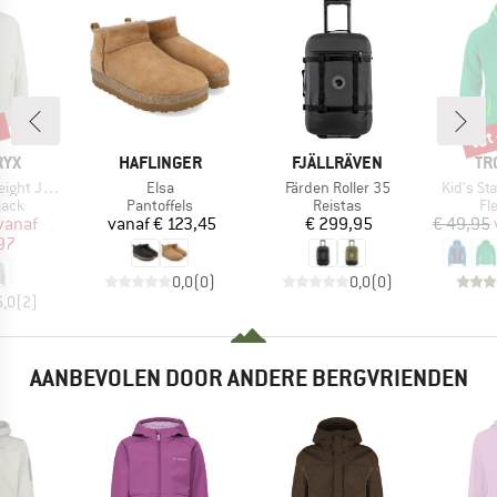
%
tot
Kort
MERK
MERK
ME
RYX
HAFLINGER
FJÄLLRÄVEN
TR
Artikel
Artikel
Artikel
t Jacket
Elsa
Färden Roller 35
Kid's St
groep
Productgroep
Productgroep
Pr
jack
Pantoffels
Reistas
Fl
ijs
rlaagde prijs
Prijs
Prijs
vanaf
vanaf
€ 123,45
€ 299,95
€ 49,95
97
0,0
(
0
)
0,0
(
0
)
5,0
(
2
)
AANBEVOLEN DOOR ANDERE BERGVRIENDEN