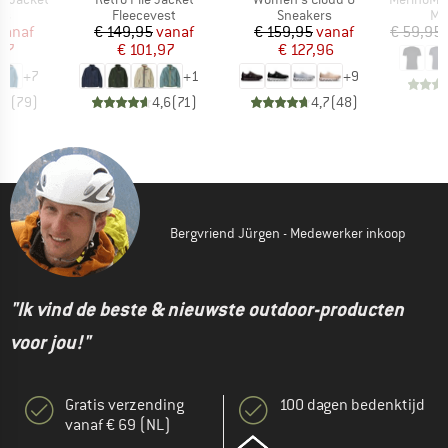
tgroep
Productgroep
Productgroep
Pr
as
Fleecevest
Sneakers
Me
ijs
rlaagde prijs
Prijs
Verlaagde prijs
Prijs
Verlaagde prijs
vanaf
€ 149,95
vanaf
€ 159,95
vanaf
€ 59,95
,97
€ 101,97
€ 127,96
+
7
+
1
+
9
,7
(
79
)
4,6
(
71
)
4,7
(
48
)
Bergvriend Jürgen - Medewerker inkoop
"Ik vind de beste & nieuwste outdoor-producten
voor jou!"
Gratis verzending
100 dagen bedenktijd
vanaf € 69 (NL)