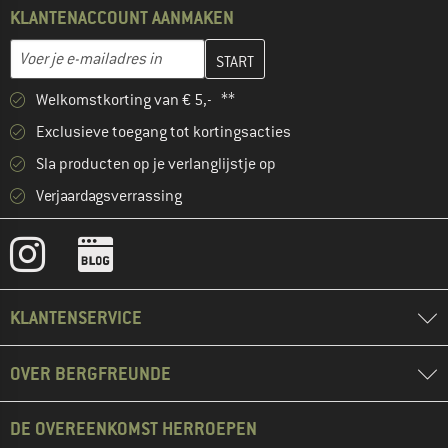
KLANTENACCOUNT AANMAKEN
Vul je e-mailadres hier in en maak in de volgende stap je klanten
E-mailadres
Welkomstkorting van € 5,- **
Exclusieve toegang tot kortingsacties
Sla producten op je verlanglijstje op
Verjaardagsverrassing
KLANTENSERVICE
OVER BERGFREUNDE
DE OVEREENKOMST HERROEPEN