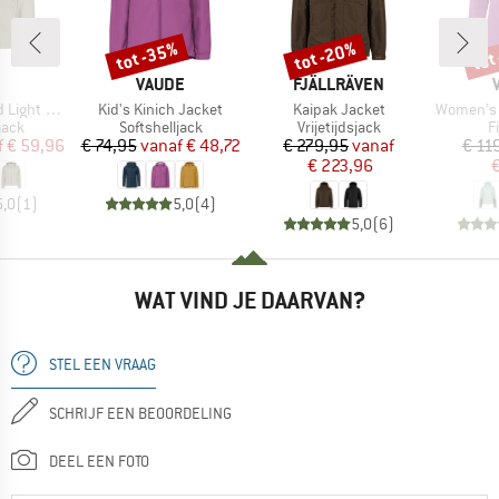
tot -35%
tot -20%
tot
Korting
Korting
Kort
K
MERK
MERK
VAUDE
FJÄLLRÄVEN
Artikel
Artikel
Artikel
 Softshell
Kid's Kinich Jacket
Kaipak Jacket
Women's 
groep
Productgroep
Productgroep
P
jack
Softshelljack
Vrijetijdsjack
F
ijs
rlaagde prijs
Prijs
Verlaagde prijs
Prijs
Verlaagde prijs
f
€ 59,96
€ 74,95
vanaf
€ 48,72
€ 279,95
vanaf
€ 11
€ 223,96
€
5,0
(
1
)
5,0
(
4
)
5,0
(
6
)
WAT VIND JE DAARVAN?
STEL EEN VRAAG
SCHRIJF EEN BEOORDELING
DEEL EEN FOTO