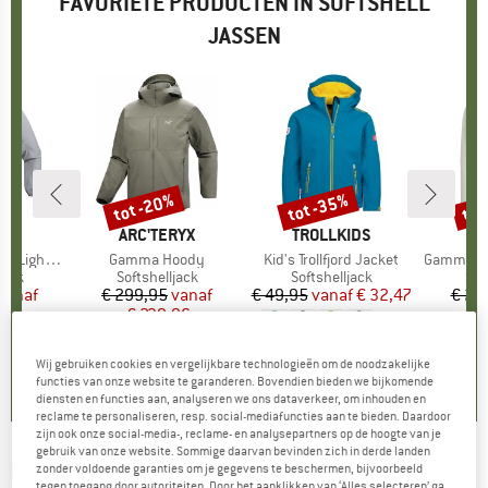
FAVORIETE PRODUCTEN IN SOFTSHELL
JASSEN
%
tot -20%
tot -35%
tot
Korting
Korting
Kort
RYX
MERK
ARC'TERYX
MERK
TROLLKIDS
ME
AR
ight Hoody
Artikel
Gamma Hoody
Artikel
Kid's Trollfjord Jacket
Artikel
Gamma Ligh
groep
jack
Productgroep
Softshelljack
Productgroep
Softshelljack
Pro
Sof
ijs
rlaagde prijs
vanaf
€ 299,95
Prijs
Verlaagde prijs
vanaf
€ 49,95
vanaf
Prijs
Verlaagde prijs
€ 32,47
€ 25
96
€ 239,96
€
+
7
4,8
(
98
)
Wij gebruiken cookies en vergelijkbare technologieën om de noodzakelijke
4,5
(
2
)
4,7
(
3
)
functies van onze website te garanderen. Bovendien bieden we bijkomende
diensten en functies aan, analyseren we ons dataverkeer, om inhouden en
reclame te personaliseren, resp. social-mediafuncties aan te bieden. Daardoor
zijn ook onze social-media-, reclame- en analysepartners op de hoogte van je
gebruik van onze website. Sommige daarvan bevinden zich in derde landen
DICKIES
-
Ronan Hooded Jacket -
zonder voldoende garanties om je gegevens te beschermen, bijvoorbeeld
tegen toegang door autoriteiten. Door het aanklikken van ‘Alles selecteren’ ga