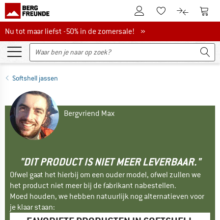
De klantenaccount
Naar
Naar de verlanglijs
Naar de pro
Nu tot maar liefst -50% in de zomersale!
Nu tot maar liefst -50% in de zomersale! »
Softshell jassen
Bergvriend Max
"DIT PRODUCT IS NIET MEER LEVERBAAR."
Ofwel gaat het hierbij om een ouder model, ofwel zullen we
het product niet meer bij de fabrikant nabestellen.
Moed houden, we hebben natuurlijk nog alternatieven voor
je klaar staan: