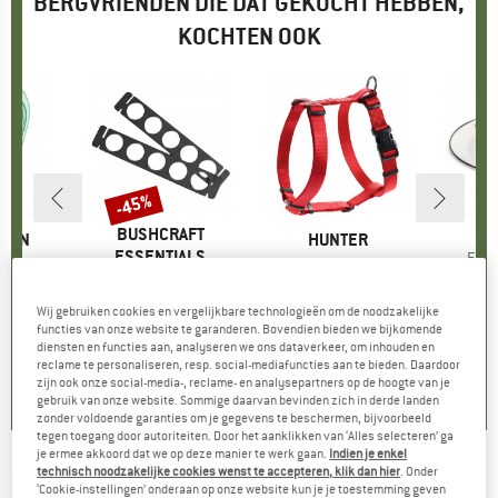
BERGVRIENDEN DIE DAT GEKOCHT HEBBEN,
KOCHTEN OOK
-45%
Korting
MERK
BUSHCRAFT
ME
PE
LPIN
MERK
HUNTER
ESSENTIALS
Artik
Emai
-Autolock
Artikel
Harness Ecco Sport VR
van
Artikel
Topfauflage Bushbox
roep
biner
Productgroep
Hondentuig
f
ijs
rlaagde prijs
€ 17,96
vanaf
Prijs
€ 8,00
€ 5,90
Prijs
Verlaagde prijs
€ 3,25
Wij gebruiken cookies en vergelijkbare technologieën om de noodzakelijke
functies van onze website te garanderen. Bovendien bieden we bijkomende
diensten en functies aan, analyseren we ons dataverkeer, om inhouden en
,8
(
19
)
4,0
(
2
)
0,0
(
0
)
reclame te personaliseren, resp. social-mediafuncties aan te bieden. Daardoor
zijn ook onze social-media-, reclame- en analysepartners op de hoogte van je
gebruik van onze website. Sommige daarvan bevinden zich in derde landen
zonder voldoende garanties om je gegevens te beschermen, bijvoorbeeld
tegen toegang door autoriteiten. Door het aanklikken van ‘Alles selecteren’ ga
je ermee akkoord dat we op deze manier te werk gaan.
Indien je enkel
technisch noodzakelijke cookies wenst te accepteren, klik dan hier
. Onder
DB
-
Essential L Deep Packing Cube - Pakzak
‘Cookie-instellingen’ onderaan op onze website kun je je toestemming geven