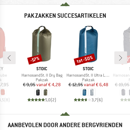
PAKZAKKEN SUCCESARTIKELEN
tot -50%
-57%
-5
Korting
Korting
Kort
MERK
MERK
EY
STOIC
STOIC
Artikel
Artikel
Artikel
Cube
HarnosandSt. II Dry Bag
HarnosandSt. II Ultra Lite Dry Bag
HarnosandSt. C
ctgroep
Productgroep
Productgroep
k
Pakzak
Pakzak
ijs
Prijs
Verlaagde prijs
Prijs
Verlaagde prijs
17,95
€ 9,95
vanaf
€ 4,28
€ 12,95
vanaf
€ 6,48
€ 19,95
4,5
(
8
)
5,0
(
2
)
3,7
(
6
)
AANBEVOLEN DOOR ANDERE BERGVRIENDEN