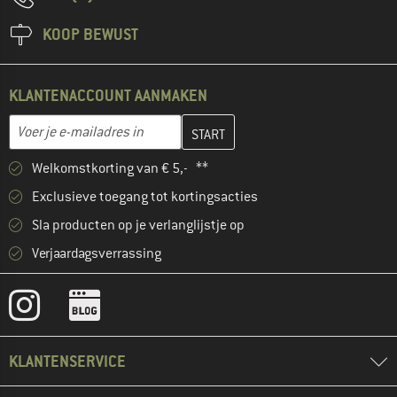
KOOP BEWUST
KLANTENACCOUNT AANMAKEN
Vul je e-mailadres hier in en maak in de volgende stap je klanten
E-mailadres
Welkomstkorting van € 5,- **
Exclusieve toegang tot kortingsacties
Sla producten op je verlanglijstje op
Verjaardagsverrassing
KLANTENSERVICE