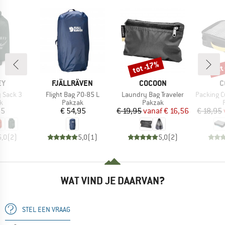
tot
tot -17%
Korting
Kort
MERK
MERK
M
EY
FJÄLLRÄVEN
COCOON
C
Artikel
Artikel
Artikel
y Sack 3
Flight Bag 70-85 L
Laundry Bag Traveler
Packing Cube Wit
ctgroep
Productgroep
Productgroep
k
Pakzak
Pakzak
ijs
Prijs
Prijs
Verlaagde prijs
95
€ 54,95
€ 19,95
vanaf
€ 16,56
€ 18,95
5,0
(
2
)
5,0
(
1
)
5,0
(
2
)
WAT VIND JE DAARVAN?
STEL EEN VRAAG