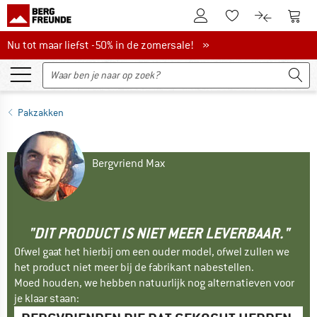
De klantenaccount
Naar
Naar de verlanglijs
Naar de pro
Nu tot maar liefst -50% in de zomersale!
Nu tot maar liefst -50% in de zomersale! »
Pakzakken
Bergvriend Max
"DIT PRODUCT IS NIET MEER LEVERBAAR."
Ofwel gaat het hierbij om een ouder model, ofwel zullen we
het product niet meer bij de fabrikant nabestellen.
Moed houden, we hebben natuurlijk nog alternatieven voor
je klaar staan: