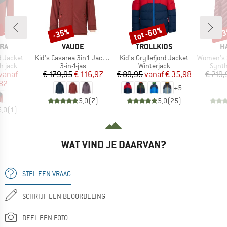
%
tot -60%
-35%
-5
Korting
Korting
Kort
MERK
MERK
M
RA
VAUDE
TROLLKIDS
H
Artikel
Artikel
Artikel
d Jacket
Kid's Casarea 3in1 Jacket II
Kid's Gryllefjord Jacket
Women's Sä
oep
Productgroep
Productgroep
Produ
h jack
3-in-1-jas
Winterjack
Synth
ijs
rlaagde prijs
Prijs
Verlaagde prijs
Prijs
Verlaagde prijs
vanaf
€ 179,95
€ 116,97
€ 89,95
vanaf
€ 35,98
€ 219,
,82
+
5
5,0
(
7
)
5,0
(
25
)
5,0
(
1
)
WAT VIND JE DAARVAN?
STEL EEN VRAAG
SCHRIJF EEN BEOORDELING
DEEL EEN FOTO