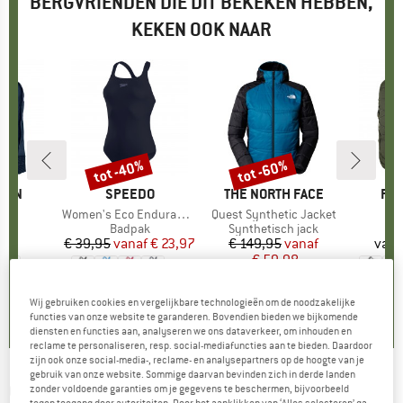
BERGVRIENDEN DIE DIT BEKEKEN HEBBEN,
KEKEN OOK NAAR
tot -40%
tot -60%
Korting
Korting
ÄVEN
MERK
SPEEDO
MERK
THE NORTH FACE
ME
FJÄ
Mini
Artikel
Women's Eco Endurance+ Medalist
Artikel
Quest Synthetic Jacket
A
S
tgroep
zak
Productgroep
Badpak
Productgroep
Synthetisch jack
Pr
Da
95
ijs
€ 39,95
vanaf
Prijs
Verlaagde prijs
€ 23,97
€ 149,95
Prijs
Verlaagde prijs
vanaf
vana
€ 59,98
+
13
+
1
,8
(
10
)
4,8
(
24
)
Wij gebruiken cookies en vergelijkbare technologieën om de noodzakelijke
4,0
(
2
)
functies van onze website te garanderen. Bovendien bieden we bijkomende
diensten en functies aan, analyseren we ons dataverkeer, om inhouden en
reclame te personaliseren, resp. social-mediafuncties aan te bieden. Daardoor
zijn ook onze social-media-, reclame- en analysepartners op de hoogte van je
gebruik van onze website. Sommige daarvan bevinden zich in derde landen
COLUMBIA
-
Powder Pass Hooded Jacket -
zonder voldoende garanties om je gegevens te beschermen, bijvoorbeeld
tegen toegang door autoriteiten. Door het aanklikken van ‘Alles selecteren’ ga