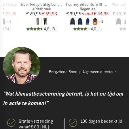
Artikel
Artikel
Artikel
 Zip Fleece
Silver Ridge Utility Convertible Pant
Pouring Adventure III Jacket
Women's Benton Sprin
groep
Productgroep
Productgroep
Pr
est
Afritsbroek
Regenjas
Fl
ijs
rlaagde prijs
Prijs
Verlaagde prijs
Prijs
Verlaagde prijs
f
€ 25,18
€ 79,95
€ 59,96
€ 99,95
vanaf
€ 44,98
€ 49,95
+
4
+
1
,7
(
34
)
4,6
(
13
)
4,0
(
1
)
Bergvriend Ronny - Algemeen directeur
"Wat klimaatbescherming betreft, is het nu tijd om
in actie te komen!"
Gratis verzending
100 dagen bedenktijd
vanaf € 69 (NL)