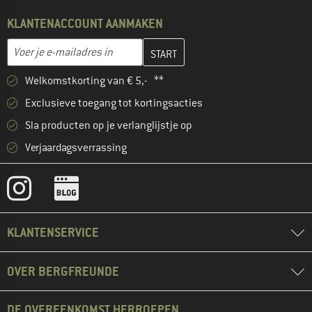
KLANTENACCOUNT AANMAKEN
Vul je e-mailadres hier in en maak in de volgende stap je klanten
E-mailadres
Welkomstkorting van € 5,- **
Exclusieve toegang tot kortingsacties
Sla producten op je verlanglijstje op
Verjaardagsverrassing
KLANTENSERVICE
OVER BERGFREUNDE
DE OVEREENKOMST HERROEPEN