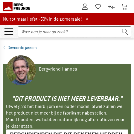
De klantenaccount
Naar
Naar de verlanglijs
Naar de pro
Nu tot maar liefst -50% in de zomersale!
Nu tot maar liefst -50% in de zomersale! »
Gevoerde jassen
Bergvriend Hannes
"DIT PRODUCT IS NIET MEER LEVERBAAR."
Ofwel gaat het hierbij om een ouder model, ofwel zullen we
het product niet meer bij de fabrikant nabestellen.
Moed houden, we hebben natuurlijk nog alternatieven voor
je klaar staan: