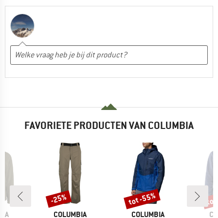
FAVORIETE PRODUCTEN VAN COLUMBIA
%
tot -55%
tot
-25%
Korting
Korting
Kort
MERK
MERK
ME
BIA
COLUMBIA
COLUMBIA
CO