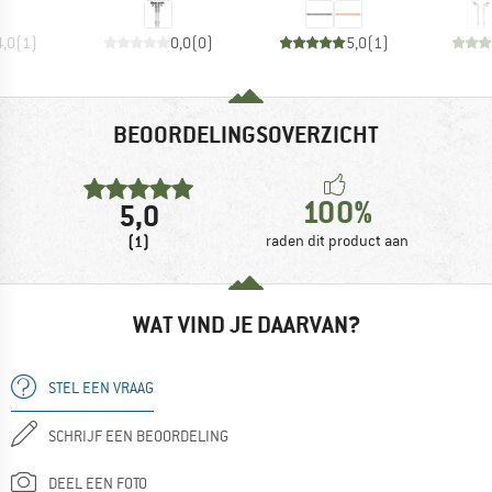
4,0
(
1
)
0,0
(
0
)
5,0
(
1
)
BEOORDELINGSOVERZICHT
100%
5,0
(1)
raden dit product aan
WAT VIND JE DAARVAN?
STEL EEN VRAAG
SCHRIJF EEN BEOORDELING
DEEL EEN FOTO