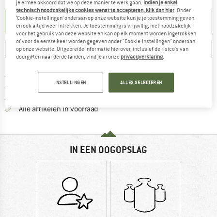
je ermee akkoord dat we op deze manier te werk gaan.
Indien je enkel
technisch noodzakelijke cookies wenst te accepteren, klik dan hier
. Onder
‘Cookie-instellingen’ onderaan op onze website kun je je toestemming geven
KENNISGEVING AANMAKEN
en ook altijd weer intrekken. Je toestemming is vrijwillig, niet noodzakelijk
voor het gebruik van deze website en kan op elk moment worden ingetrokken
of voor de eerste keer worden gegeven onder "Cookie-instellingen" onderaan
ONTHOUDEN
VERGELIJKEN
op onze website. Uitgebreide informatie hierover, inclusief de risico's van
doorgiften naar derde landen, vind je in onze
privacyverklaring
.
Vind hier de verzendinform
Gratis verzending vanaf € 69 (NL)
INSTELLINGEN
ALLES SELECTEREN
Vind de betalingsinformatie hier! Opent
100 dagen bedenktijd
> 4.000.000 tevreden klanten
Alle artikelen in voorraad
IN EEN OOGOPSLAG