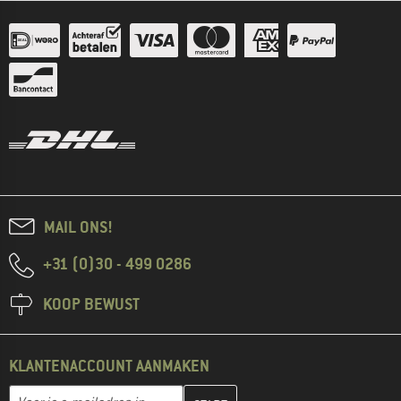
MAIL ONS!
+31 (0)30 - 499 0286
KOOP BEWUST
KLANTENACCOUNT AANMAKEN
Vul je e-mailadres hier in en maak in de volgende stap je klanten
E-mailadres