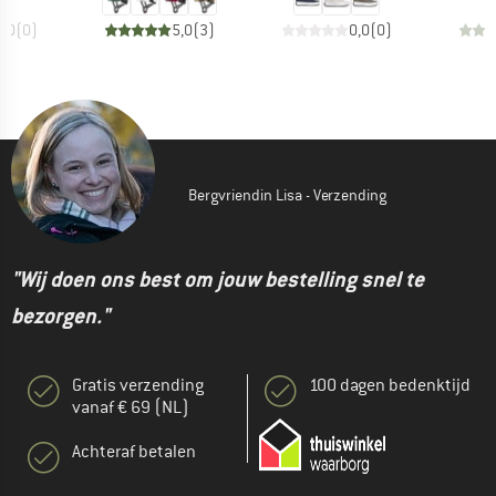
0,0
(
0
)
5,0
(
3
)
0,0
(
0
)
Bergvriendin Lisa - Verzending
"Wij doen ons best om jouw bestelling snel te
bezorgen."
Gratis verzending
100 dagen bedenktijd
vanaf € 69 (NL)
Achteraf betalen