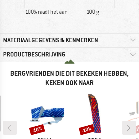
100% raadt het aan
100 g
MATERIAALGEGEVENS & KENMERKEN
PRODUCTBESCHRIJVING
BERGVRIENDEN DIE DIT BEKEKEN HEBBEN,
KEKEN OOK NAAR
-10%
-10%
-1
Korting
Korting
Kort