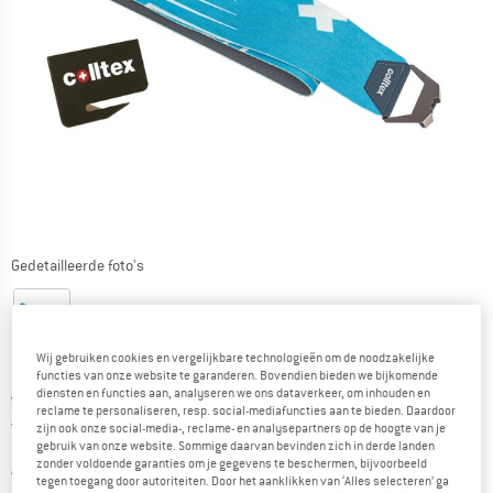
Gedetailleerde foto's
Wij gebruiken cookies en vergelijkbare technologieën om de noodzakelijke
functies van onze website te garanderen. Bovendien bieden we bijkomende
diensten en functies aan, analyseren we ons dataverkeer, om inhouden en
Prijs:
vanaf
€
198,95
incl. BTW
reclame te personaliseren, resp. social-mediafuncties aan te bieden. Daardoor
Nederland. Informatie over de verzend
Gratis verzending
(NL)
zijn ook onze social-media-, reclame- en analysepartners op de hoogte van je
gebruik van onze website. Sommige daarvan bevinden zich in derde landen
zonder voldoende garanties om je gegevens te beschermen, bijvoorbeeld
De link wordt geopend in een infova
Artikel momenteel helaas uitverkocht.
tegen toegang door autoriteiten. Door het aanklikken van ‘Alles selecteren’ ga