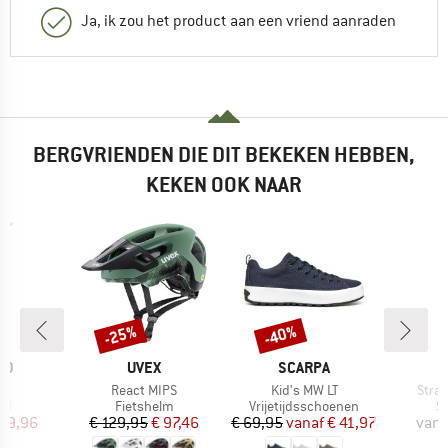
Ja, ik zou het product aan een vriend aanraden
BERGVRIENDEN DIE DIT BEKEKEN HEBBEN,
KEKEN OOK NAAR
-25%
-40%
Korting
Korting
MERK
MERK
ID
UVEX
SCARPA
el
Artikel
Artikel
Artike
React MIPS
Kid's MW LT
Stra
tgroep
Productgroep
Productgroep
P
el
Fietshelm
Vrijetijdsschoenen
S
ijs
rlaagde prijs
Prijs
Verlaagde prijs
Prijs
Verlaagde prijs
 89,96
€ 129,95
€ 97,46
€ 69,95
vanaf
€ 41,97
vana