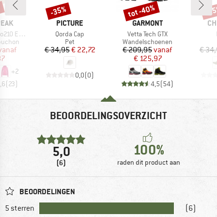
%
tot -40%
-35%
-2
Korting
Korting
Kort
MERK
MERK
ME
PEAK
PICTURE
GARMONT
CH
Artikel
Artikel
e. Zip Hoody
Qorda Cap
Vetta Tech GTX
ep
Productgroep
Productgroep
apuchon
Pet
Wandelschoenen
ijs
rlaagde prijs
Prijs
Verlaagde prijs
Prijs
Verlaagde prijs
vanaf
€ 34,95
€ 22,72
€ 209,95
vanaf
€ 34
87
€ 125,97
+
2
0,0
(
0
)
,6
(
23
)
4,5
(
54
)
BEOORDELINGSOVERZICHT
100%
5,0
(6)
raden dit product aan
BEOORDELINGEN
5 sterren
(6)