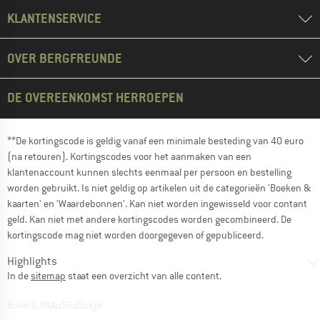
KLANTENSERVICE
OVER BERGFREUNDE
DE OVEREENKOMST HERROEPEN
**De kortingscode is geldig vanaf een minimale besteding van 40 euro
(na retouren). Kortingscodes voor het aanmaken van een
klantenaccount kunnen slechts eenmaal per persoon en bestelling
worden gebruikt. Is niet geldig op artikelen uit de categorieën 'Boeken &
kaarten' en 'Waardebonnen'. Kan niet worden ingewisseld voor contant
geld. Kan niet met andere kortingscodes worden gecombineerd. De
kortingscode mag niet worden doorgegeven of gepubliceerd.
Highlights
In de
sitemap
staat een overzicht van alle content.
BuildID XNAu5629cfyk