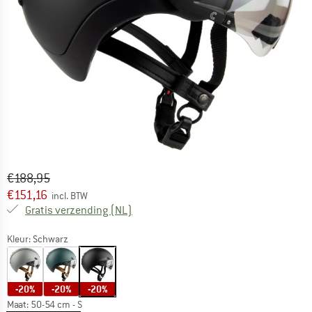
Oorspronkelijke prijs :
Prijs:
€
188,95
€
151,16
incl. BTW
Nederland. Informatie over de verzend
Gratis verzending
(NL)
Kleur:
Schwarz
-20%
-20%
-20%
Maat:
50-54 cm - S