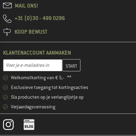
MAIL ONS!
+31 (0)30 - 499 0286
KOOP BEWUST
KLANTENACCOUNT AANMAKEN
Vul je e-mailadres hier in en maak in de volgende stap je klanten
E-mailadres
Welkomstkorting van € 5,- **
Exclusieve toegang tot kortingsacties
Sla producten op je verlanglijstje op
Verjaardagsverrassing