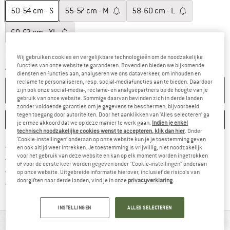
50-54 cm - S
55-57 cm - M
58-60 cm - L
60-63 cm - XL
De link wordt geopend in een infovak en bevat le
Levertijd: 3-5 werkdagen
Wij gebruiken cookies en vergelijkbare technologieën om de noodzakelijke
functies van onze website te garanderen. Bovendien bieden we bijkomende
Aantal:
diensten en functies aan, analyseren we ons dataverkeer, om inhouden en
reclame te personaliseren, resp. social-mediafuncties aan te bieden. Daardoor
IN DE WINKELMAND
zijn ook onze social-media-, reclame- en analysepartners op de hoogte van je
gebruik van onze website. Sommige daarvan bevinden zich in derde landen
zonder voldoende garanties om je gegevens te beschermen, bijvoorbeeld
tegen toegang door autoriteiten. Door het aanklikken van ‘Alles selecteren’ ga
ONTHOUDEN
VERGELIJKEN
je ermee akkoord dat we op deze manier te werk gaan.
Indien je enkel
technisch noodzakelijke cookies wenst te accepteren, klik dan hier
. Onder
‘Cookie-instellingen’ onderaan op onze website kun je je toestemming geven
Vind hier de verzendinform
Gratis verzending vanaf € 69 (NL)
en ook altijd weer intrekken. Je toestemming is vrijwillig, niet noodzakelijk
voor het gebruik van deze website en kan op elk moment worden ingetrokken
Vind de betalingsinformatie hier! Opent
100 dagen bedenktijd
of voor de eerste keer worden gegeven onder "Cookie-instellingen" onderaan
> 4.000.000 tevreden klanten
op onze website. Uitgebreide informatie hierover, inclusief de risico's van
doorgiften naar derde landen, vind je in onze
privacyverklaring
.
Alle artikelen in voorraad
INSTELLINGEN
ALLES SELECTEREN
IN EEN OOGOPSLAG