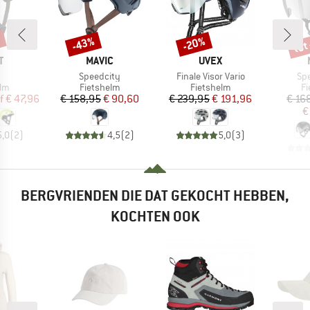
%
tot
-43%
-20%
Korting
Korting
Kort
K
MERK
MERK
T
MAVIC
UVEX
el
Artikel
Artikel
Art
Speedcity
Finale Visor Vario
Spe
tgroep
Productgroep
Productgroep
Pr
elm
Fietshelm
Fietshelm
Fi
ijs
rlaagde prijs
Prijs
Verlaagde prijs
Prijs
Verlaagde prijs
f
€ 47,96
€ 158,95
€ 90,60
€ 239,95
€ 191,96
€ 16
€
5,0
(
2
)
4,5
(
2
)
5,0
(
3
)
BERGVRIENDEN DIE DAT GEKOCHT HEBBEN,
KOCHTEN OOK