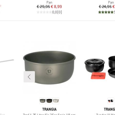
roep
Productgroep
Prod
Pan
Pan
de prijs
Prijs
Verlaagde prijs
Pr
Ve
7
€ 29,95
€ 8,99
€ 24,95
€
)
0,0
(
0
)
MERK
MERK
TRANGIA
TRANG
Artikel
Artikel