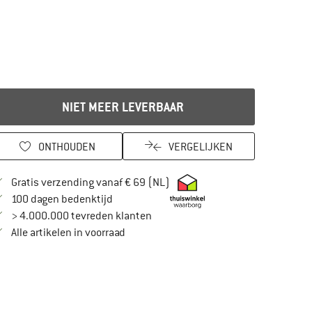
NIET MEER LEVERBAAR
ONTHOUDEN
VERGELIJKEN
Vind hier de verzendinformatie
Gratis verzending vanaf € 69 (NL)
Vind de betalingsinformatie hier! Opent in
100 dagen bedenktijd
> 4.000.000 tevreden klanten
Alle artikelen in voorraad