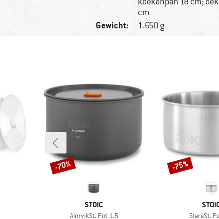
koekenpan 18 cm; dek
cm
Gewicht:
1.650 g
-70%
-75%
Korting
Korting
MERK
MER
STOIC
STOI
Artikel
Artikel
AlmvikSt. Pot 1.5
StareSt. P