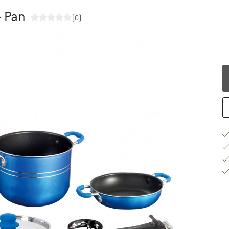
- Pan
(0)