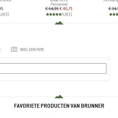
on-stick
Bivak RVS 2
RVS kamp
uctgroep
Productgroep
Pannenset
ijs
Prijs
Verlaagde prijs
95
€ 54,95
€ 46,71
€ 34
5,0
(
3
)
5,0
(
1
)
G
DEEL EEN FOTO
FAVORIETE PRODUCTEN VAN BRUNNER