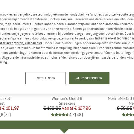
n cookies en vergelijkbare technologieën om de noodzakelijke functies van onze website te 
eden we bijkomende diensten en functies aan, analyseren we ons dataverkeer, om inhouden 
n, resp. social-mediafuncties aan te bieden. Daardoor zijn ook onze social-media-, reclame-
ers op de hoogte van je gebruik van onze website. Sommige daarvan bevinden zich in derde 
ranties om je gegevens te beschermen, bijvoorbeeld tegen toegang door autoriteiten. Door h
lecteren’ ga je ermee akkoord dat we op deze manier te werk gaan.
Indien je enkel technisch 
 te accepteren, klik dan hier
. Onder ‘Cookie-instellingen’ onderaan op onze website kun je 
altijd weer intrekken. Je toestemming is vrijwillig, niet noodzakelijk voor het gebruik van d
oment worden ingetrokken of voor de eerste keer worden gegeven onder "Cookie-instellingen
 Uitgebreide informatie hierover, inclusief de risico's van doorgiften naar derde landen, vind 
aring
.
tot -20%
tot -55%
Korting
Korting
INSTELLINGEN
ALLES SELECTEREN
+
1
+
9
NIA
MERK
ON
ME
HEB
Jacket
Artikel
Women's Cloud 6
Artikel
MerinoMix150 P
groep
est
Productgroep
Sneakers
Pr
Me
f
ijs
rlaagde prijs
€ 101,97
€ 159,95
vanaf
Prijs
Verlaagde prijs
€ 127,96
€ 59,95
,6
(
71
)
4,7
(
48
)