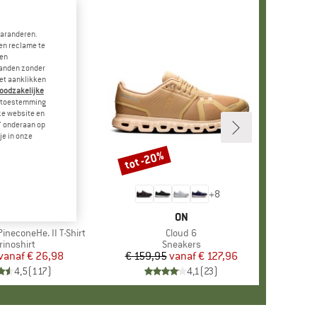
garanderen.
en reclame te
 en
landen zonder
et aanklikken
noodzakelijke
je toestemming
eze website en
" onderaan op
je in onze
tot -20%
Korting
+
4
+
8
RK
ER PEAK
MERK
ON
ineconeHe. II T-Shirt
Artikel
Cloud 6
oductgroep
rinoshirt
Productgroep
Sneakers
vanaf
Prijs
Verlaagde prijs
€ 26,98
€ 159,95
vanaf
Prijs
Verlaagde prijs
€ 127,96
4,5
(
117
)
4,1
(
23
)