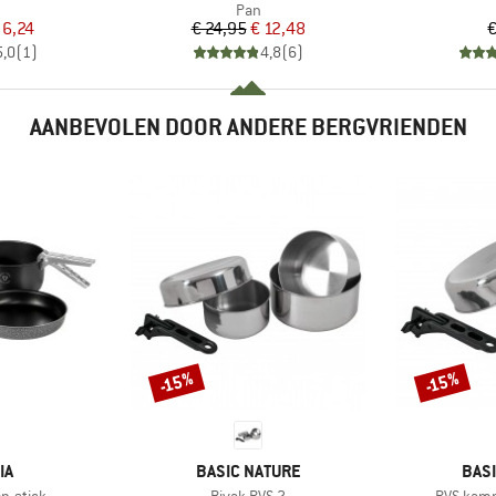
uctgroep
Productgroep
Pan
ijs
rlaagde prijs
Prijs
Verlaagde prijs
 6,24
€ 24,95
€ 12,48
€
5,0
(
1
)
4,8
(
6
)
AANBEVOLEN DOOR ANDERE BERGVRIENDEN
-15%
-15%
Korting
Korting
MERK
MER
IA
BASIC NATURE
BAS
Artikel
Artikel