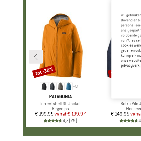
Wij gebruike
Bovendien bi
personalisere
analysepartn
voldoende ga
van ‘Alles se
cookies wenst
geven en ook 
kan op elk m
onze website.
privacyverkl
tot -30%
tot -32%
Korting
Korting
+
8
MERK
PATAGONIA
MERK
PATAGO
Artikel
Torrentshell 3L Jacket
Artikel
Retro Pile 
Productgroep
Regenjas
Product
Fleecev
€ 199,95
vanaf
Prijs
Verlaagde prijs
€ 139,97
€ 149,95
vana
Pr
Ve
4,7
(
79
)
4