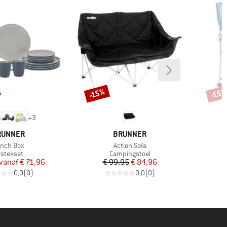
-15%
-15
Korting
Korti
+
3
ERK
MERK
RUNNER
BRUNNER
ikel
Artikel
nch Box
Action Sofa
oductgroep
Productgroep
stekset
Campingstoel
Prijs
Verlaagde prijs
Prijs
Verlaagde prijs
vanaf
€ 71,96
€ 99,95
€ 84,96
0,0
(
0
)
0,0
(
0
)