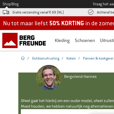
Naar
Shop
Blog
Vraag het a
Gratis verzending vanaf € 69 (NL)
Achteraf b
Nu tot maar liefst -50% in de zomersale!
Kleding
Schoenen
Uitrust
Startpagina
/
Outdooruitrusting
/
Koken
/
Pannen & kookgerei
Bergvriend Hannes
Ofwel gaat het hierbij om een ouder model, ofwel zullen
Moed houden, we hebben natuurlijk nog alternatieven v