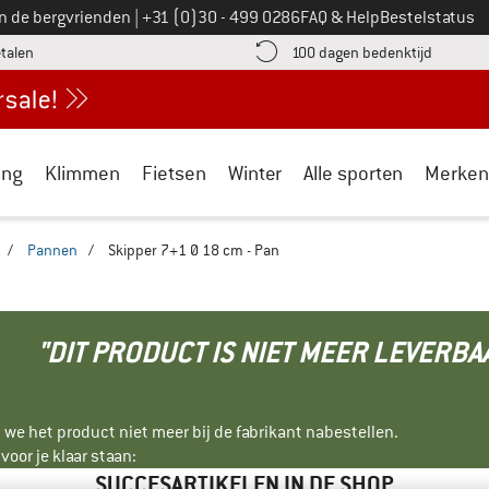
Bel ons op
an de bergvrienden
|
+31 (0)30 - 499 0286
FAQ & Help
Bestelstatus
vind de betalingsinformatie hier! Opent in een infovak
Vind de b
etalen
100 dagen bedenktijd
ing
Klimmen
Fietsen
Winter
Alle sporten
Merken
/
Pannen
/
Skipper 7+1 Ø 18 cm - Pan
"DIT PRODUCT IS NIET MEER LEVERBA
 we het product niet meer bij de fabrikant nabestellen.
oor je klaar staan:
SUCCESARTIKELEN IN DE SHOP