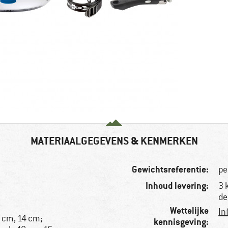
MATERIAALGEGEVENS & KENMERKEN
Gewichtsreferentie:
pe
Inhoud levering:
3 
de
Wettelijke
In
 cm, 14 cm;
kennisgeving: