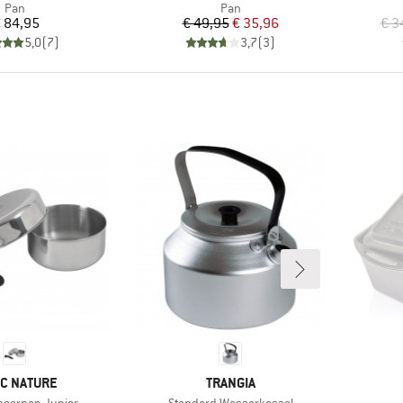
Productgroep
Productgroep
Pan
Pan
Prijs
Prijs
Verlaagde prijs
 84,95
€ 49,95
€ 35,96
€ 3
5,0
(
7
)
3,7
(
3
)
K
MERK
IC NATURE
TRANGIA
Artikel