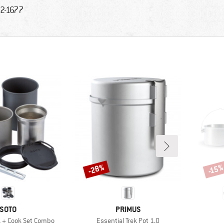
2-1677
-28%
-15
Korting
Korti
MERK
MERK
SOTO
PRIMUS
Artikel
 + Cook Set Combo
Essential Trek Pot 1.0