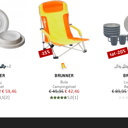
tot -20%
-15%
Korting
Korting
+
2
MERK
M
ER
BRUNNER
B
Artikel
Art
y
Bula
Lu
tgroep
Productgroep
Pr
set
Campingstoel
Be
ijs
rlaagde prijs
Prijs
Verlaagde prijs
f
€ 59,46
€ 49,95
€ 42,46
€ 89,95
4,5
(
2
)
5,0
(
1
)