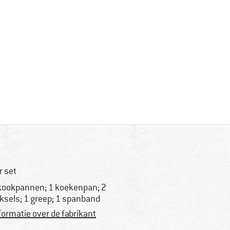
r set
kookpannen; 1 koekenpan; 2
ksels; 1 greep; 1 spanband
formatie over de fabrikant