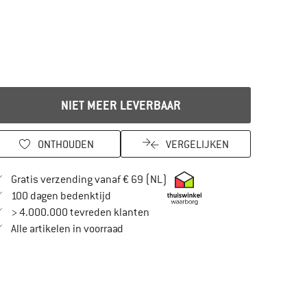
NIET MEER LEVERBAAR
ONTHOUDEN
VERGELIJKEN
Vind hier de verzendinformatie
Gratis verzending vanaf € 69 (NL)
Vind de betalingsinformatie hier! Opent in
100 dagen bedenktijd
> 4.000.000 tevreden klanten
Alle artikelen in voorraad