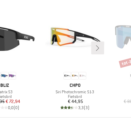
tot 
Korti
MERK
MERK
BLIZ
CHPO
tikel
Artikel
atrix S3
Siri Photochromic S1-3
roductgroep
Productgroep
ietsbril
Fietsbril
Prijs
Verlaagde prijs
Prijs
,95
€ 72,94
€ 44,95
€ 8
0,0
(
0
)
3,3
(
3
)