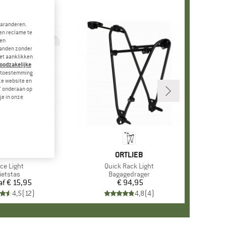
garanderen.
en reclame te
 en
landen zonder
et aanklikken
noodzakelijke
je toestemming
eze website en
" onderaan op
je in onze
MERK
VAUDE
MERK
ORTLIEB
tikel
ce Light
Artikel
Quick Rack Light
roductgroep
ietstas
Productgroep
Bagagedrager
af
€ 15,95
Prijs
€ 94,95
Prijs
4,5
(
12
)
4,8
(
4
)