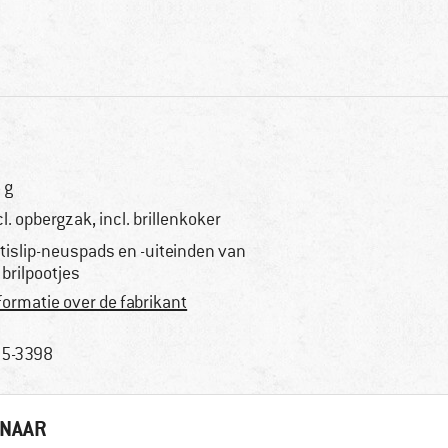
 g
cl. opbergzak, incl. brillenkoker
tislip-neuspads en -uiteinden van
 brilpootjes
formatie over de fabrikant
5-3398
 NAAR