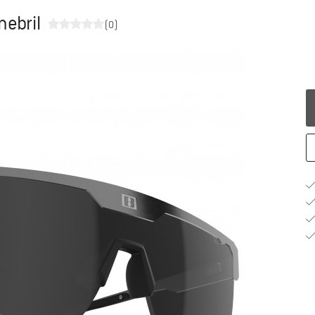
nebril
(0)