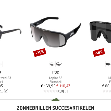
-35%
-18%
Korting
Korting
K
MERK
O
POC
Artikel
Ar
rized S3
Aspire S3
M
tgroep
Productgroep
P
il
Fietsbril
F
ijs
Prijs
Verlaagde prijs
95
€ 169,95
€ 110,47
€ 88
2,5
(
2
)
0,0
(
0
)
ZONNEBRILLEN SUCCESARTIKELEN