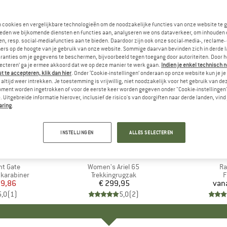
n cookies en vergelijkbare technologieën om de noodzakelijke functies van onze website te 
eden we bijkomende diensten en functies aan, analyseren we ons dataverkeer, om inhouden 
n, resp. social-mediafuncties aan te bieden. Daardoor zijn ook onze social-media-, reclame-
ers op de hoogte van je gebruik van onze website. Sommige daarvan bevinden zich in derde 
ranties om je gegevens te beschermen, bijvoorbeeld tegen toegang door autoriteiten. Door h
lecteren’ ga je ermee akkoord dat we op deze manier te werk gaan.
Indien je enkel technisch 
 te accepteren, klik dan hier
. Onder ‘Cookie-instellingen’ onderaan op onze website kun je 
altijd weer intrekken. Je toestemming is vrijwillig, niet noodzakelijk voor het gebruik van d
oment worden ingetrokken of voor de eerste keer worden gegeven onder "Cookie-instellingen
 Uitgebreide informatie hierover, inclusief de risico's van doorgiften naar derde landen, vind 
aring
.
INSTELLINGEN
ALLES SELECTEREN
AMOND
MERK
OSPREY
nt Gate
Artikel
Women's Ariel 65
Ar
Ra
 karabiner
Productgroep
Trekkingrugzak
P
F
ijs
rlaagde prijs
 9,86
€ 299,95
Prijs
van
5,0
(
1
)
5,0
(
2
)