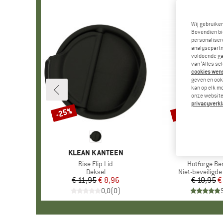
Wij gebruike
Bovendien bi
personalisere
analysepartn
voldoende ga
van ‘Alles se
cookies wenst
geven en ook 
kan op elk m
onze website.
privacyverkl
-25%
-10%
Korting
Korting
MERK
KLEAN KANTEEN
MERK
BLACK DI
Artikel
Rise Flip Lid
Artikel
Hotforge Be
Productgroep
Deksel
Productgroep
Niet-beveiligde
€ 11,95
Prijs
Verlaagde prijs
€ 8,96
€ 10,95
Pr
Ve
€
0,0
(
0
)