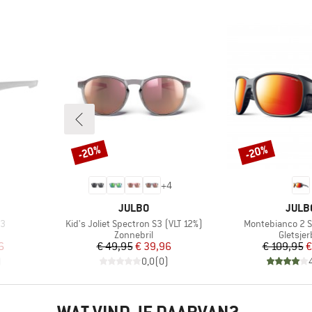
-20%
-20%
Korting
Korting
+
4
MERK
MERK
JULBO
JULB
Artikel
Artikel
 3
Kid's Joliet Spectron S3 (VLT 12%)
Montebianco 2 S
p
Productgroep
Product
Zonnebril
Gletsjerb
de prijs
Prijs
Verlaagde prijs
Pr
Ve
6
€ 49,95
€ 39,96
€ 109,95
€
)
0,0
(
0
)