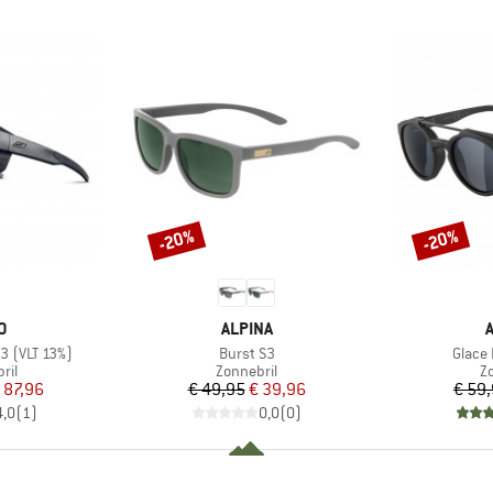
-20%
-20%
Korting
Korting
MERK
O
ALPINA
Artikel
Artikel
3 (VLT 13%)
Burst S3
Glace 
groep
Productgroep
P
ril
Zonnebril
Z
ijs
rlaagde prijs
Prijs
Verlaagde prijs
 87,96
€ 49,95
€ 39,96
€ 59
4,0
(
1
)
0,0
(
0
)