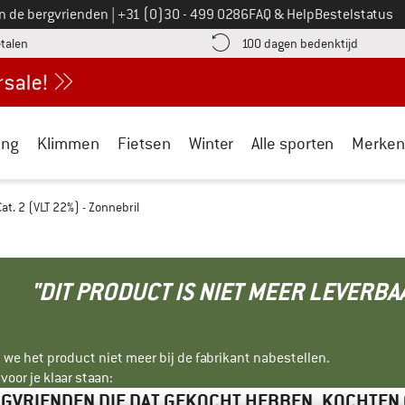
Bel ons op
an de bergvrienden
|
+31 (0)30 - 499 0286
FAQ & Help
Bestelstatus
vind de betalingsinformatie hier! Opent in een infovak
Vind de b
etalen
100 dagen bedenktijd
ing
Klimmen
Fietsen
Winter
Alle sporten
Merken
at. 2 (VLT 22%) - Zonnebril
"DIT PRODUCT IS NIET MEER LEVERBA
 we het product niet meer bij de fabrikant nabestellen.
oor je klaar staan:
GVRIENDEN DIE DAT GEKOCHT HEBBEN, KOCHTEN