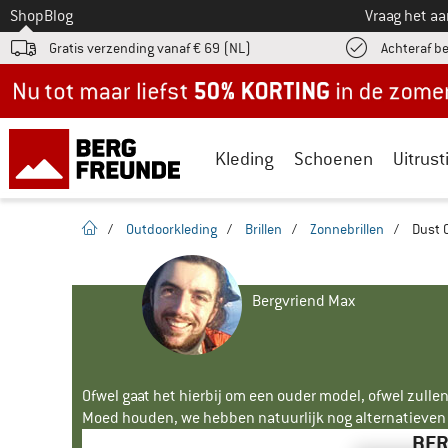
Naar
Shop
Blog
Vraag het a
Gratis verzending vanaf € 69 (NL)
Achteraf b
Nu tot maar liefst -50% in de zomersale!
Kleding
Schoenen
Uitrust
Startpagina
/
Outdoorkleding
/
Brillen
/
Zonnebrillen
/
Dust C
Bergvriend Max
Ofwel gaat het hierbij om een ouder model, ofwel zullen
Moed houden, we hebben natuurlijk nog alternatieven v
BER