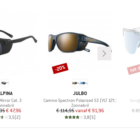
tot 
-20%
Korting
Korti
MERK
MERK
ALPINA
JULBO
Artikel
Artike
Mirror Cat. 3
Camino Spectron Polarized S3 (VLT 12%)
Sungl
roductgroep
Productgroep
onnebril
Zonnebril
Prijs
Verlaagde prijs
Prijs
Verlaagde prijs
,95
€ 47,96
€ 114,95
vanaf
€ 91,96
€ 8
3,5
(
2
)
3,8
(
5
)