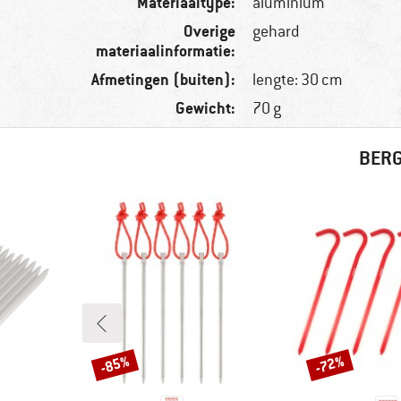
Materiaaltype:
aluminium
Overige
gehard
materiaalinformatie:
Afmetingen (buiten):
lengte: 30 cm
Gewicht:
70 g
BERG
-85%
-72%
Korting
Korting