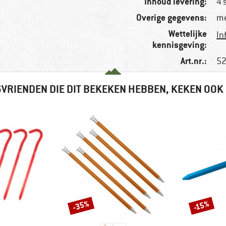
Inhoud levering:
4 
Overige gegevens:
me
Wettelijke
In
kennisgeving:
Art.nr.:
52
VRIENDEN DIE DIT BEKEKEN HEBBEN, KEKEN OOK
-35%
-15%
Korting
Korting