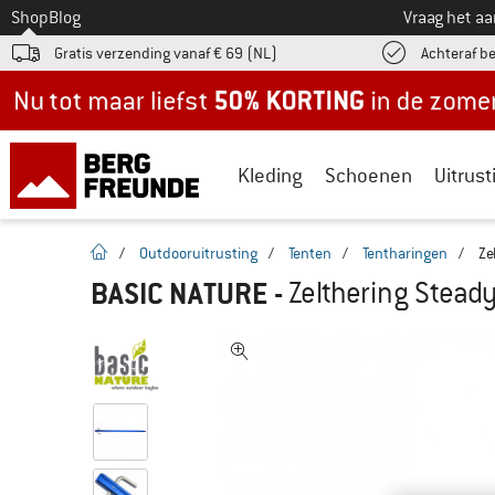
Naar
Shop
Blog
Vraag het a
Gratis verzending vanaf € 69 (NL)
Achteraf b
Nu tot maar liefst -50% in de zomersale!
Kleding
Schoenen
Uitrust
Startpagina
/
Outdooruitrusting
/
Tenten
/
Tentharingen
/
Ze
BASIC NATURE
-
Zelthering Steady