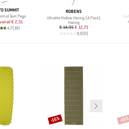
K
TO SUMMIT
MERK
ROBENS
Arti
ntrol Tent Pegs
Car
Artikel
Ultralite Hollow Hering (4-Pack)
Prijs
Verlaagde prijs
vanaf
€ 2,51
Productgroep
Haring
Prijs
Verlaagde prijs
€ 14,95
€ 12,71
4,7
(
19
)
0,0
(
0
)
-15%
-15
Korting
Korti