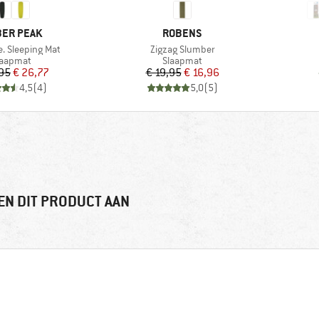
RK
MERK
ER PEAK
ROBENS
Artikel
e. Sleeping Mat
Zigzag Slumber
roductgroep
Productgroep
laapmat
Slaapmat
Prijs
Verlaagde prijs
Prijs
Verlaagde prijs
,95
€ 26,77
€ 19,95
€ 16,96
4,5
(
4
)
5,0
(
5
)
EN DIT PRODUCT AAN