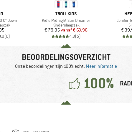
MERK
ME
ND
TROLLKIDS
HEB
Artikel
Artikel
0 0° Down
Kid's Midnight Sun Dreamer
ConiferH
oep
Productgroep
P
aapzak
Kinderslaapzak
S
ijs
Prijs
Verlaagde prijs
,95
€ 79,95
vanaf
€ 63,96
€ 39
0,0
(
0
)
4,8
(
5
)
BEOORDELINGSOVERZICHT
Onze beoordelingen zijn 100% echt.
Meer informatie
100%
RAD