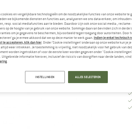
Va
n cookies en vergelijkbare technologieën om de noodzakelijke functies van onze website te 
eden we bijkomende diensten en functies aan, analyseren we ons dataverkeer, om inhouden 
n, resp. social-mediafuncties aan te bieden. Daardoor zijn ook onze social-media-, reclame-
ers op de hoogte van je gebruik van onze website. Sommige daarvan bevinden zich in derde 
Le
ranties om je gegevens te beschermen, bijvoorbeeld tegen toegang door autoriteiten. Door h
lecteren’ ga je ermee akkoord dat we op deze manier te werk gaan.
Indien je enkel technisch 
Aa
 te accepteren, klik dan hier
. Onder ‘Cookie-instellingen’ onderaan op onze website kun je 
altijd weer intrekken. Je toestemming is vrijwillig, niet noodzakelijk voor het gebruik van d
oment worden ingetrokken of voor de eerste keer worden gegeven onder "Cookie-instellingen
 Uitgebreide informatie hierover, inclusief de risico's van doorgiften naar derde landen, vind 
aring
.
INSTELLINGEN
ALLES SELECTEREN