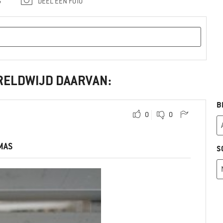
G
DEEL EEN FOTO
RELDWIJD DAARVAN:
B
0
0
MAS
S