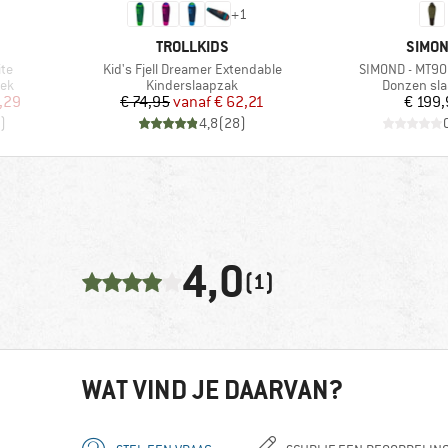
+
1
MERK
MERK
TROLLKIDS
SIMO
Artikel
Artikel
ite
Kid's Fjell Dreamer Extendable
SIMOND - MT90
Productgroep
Productgr
ek
Kinderslaapzak
Donzen sl
de prijs
Prijs
Verlaagde prijs
Pr
,29
€ 74,95
vanaf
€ 62,21
€ 199
)
4,8
(
28
)
4,0
(1)
WAT VIND JE DAARVAN?