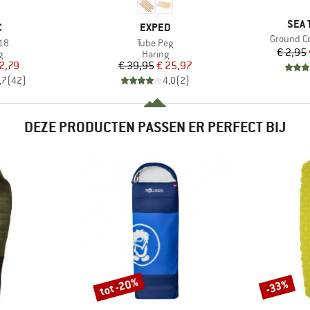
MER
SEA 
K
MERK
C
EXPED
Artikel
Ground Co
Artikel
 18
Tube Peg
€ 2,95
ctgroep
Productgroep
g
Haring
ijs
rlaagde prijs
Prijs
Verlaagde prijs
2,79
€ 39,95
€ 25,97
,7
(
42
)
4,0
(
2
)
DEZE PRODUCTEN PASSEN ER PERFECT BIJ
tot -20%
-33%
Korting
Korting