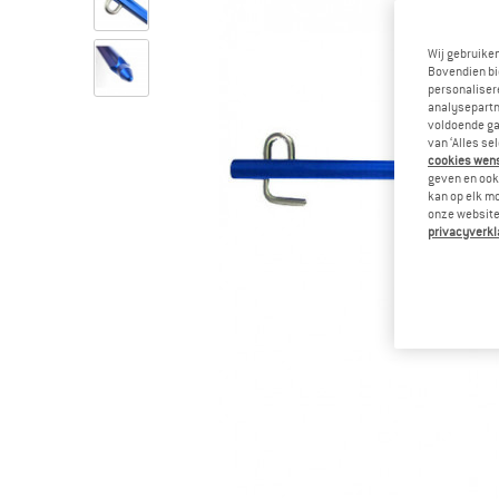
Wij gebruike
Bovendien bi
personalisere
analysepartn
voldoende ga
van ‘Alles se
cookies wenst
geven en ook 
kan op elk m
onze website.
privacyverkl