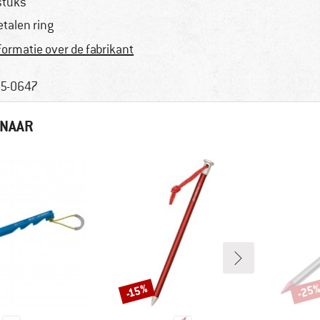
stuks
talen ring
formatie over de fabrikant
5-0647
 NAAR
-25
-15%
Korting
Korti