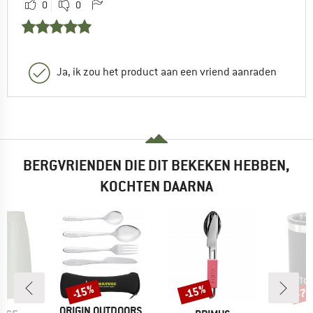
0
0
Ja, ik zou het product aan een vriend aanraden
BERGVRIENDEN DIE DIT BEKEKEN HEBBEN,
KOCHTEN DAARNA
%
-7
-15%
-15%
Korting
Korting
Kort
MERK
ORIGIN OUTDOORS