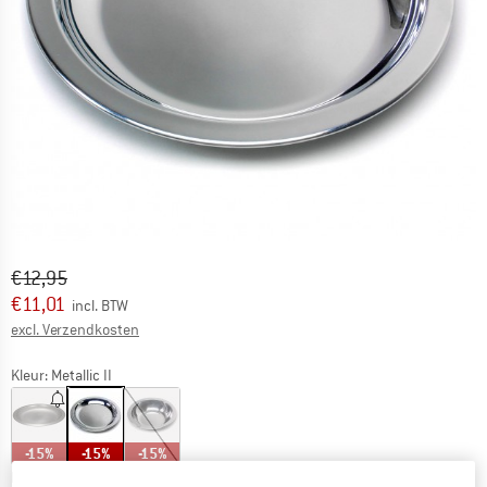
Oorspronkelijke prijs :
Prijs:
€
12,95
€
11,01
incl. BTW
Informatie over de verzendkosten. Opent in een infov
excl. Verzendkosten
Kleur:
Metallic II
-15%
-15%
-15%
Maat:
Flach