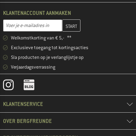
KLANTENACCOUNT AANMAKEN
Vul je e-mailadres hier in en maak in de volgende stap je klanten
E-mailadres
Welkomstkorting van € 5,- **
Exclusieve toegang tot kortingsacties
Sla producten op je verlanglijstje op
Verjaardagsverrassing
KLANTENSERVICE
OVER BERGFREUNDE