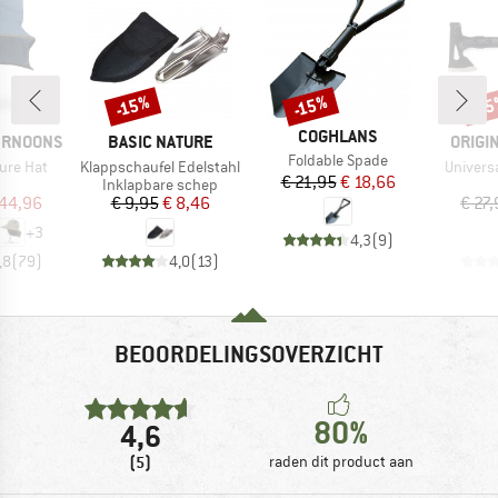
-15%
-15%
-1
Korting
Korting
Kort
MERK
COGHLANS
MERK
MERK
ERNOONS
BASIC NATURE
ORIGI
Artikel
Foldable Spade
Artikel
Artikel
ure Hat
Klappschaufel Edelstahl
Universa
Prijs
Verlaagde prijs
€ 21,95
€ 18,66
uctgroep
Productgroep
Inklapbare schep
ijs
rlaagde prijs
Prijs
Verlaagde prijs
 44,96
€ 9,95
€ 8,46
€ 27
+
3
4,3
(
9
)
,8
(
79
)
4,0
(
13
)
BEOORDELINGSOVERZICHT
80%
4,6
(5)
raden dit product aan