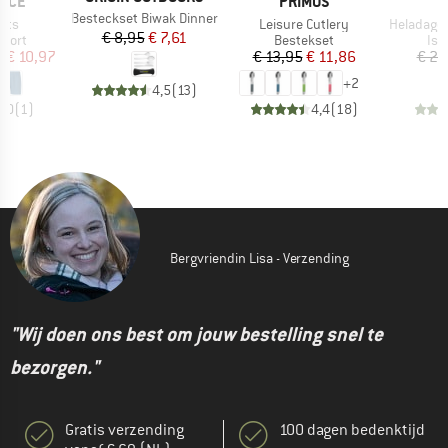
MERK
NCE
PRIMUS
Artikel
Besteckset Biwak Dinner
Artikel
Artikel
rts
Leisure Cutlery
HeladagenSt
Prijs
Verlaagde prijs
€ 8,95
€ 7,61
roep
Productgroep
Pro
short
Bestekset
Iso
ijs
rlaagde prijs
Prijs
Verlaagde prijs
f
€ 10,97
€ 13,95
€ 11,86
€ 29
+
2
4,5
(
13
)
5,0
(
1
)
4,4
(
18
)
Bergvriendin Lisa - Verzending
"Wij doen ons best om jouw bestelling snel te
bezorgen."
Gratis verzending
100 dagen bedenktijd