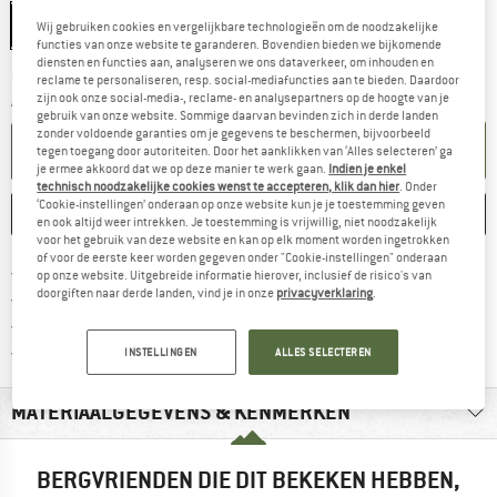
Flach
Tief
Wij gebruiken cookies en vergelijkbare technologieën om de noodzakelijke
functies van onze website te garanderen. Bovendien bieden we bijkomende
diensten en functies aan, analyseren we ons dataverkeer, om inhouden en
De link wordt geopend in een infovak en bevat le
Levertijd: 3-5 werkdagen
reclame te personaliseren, resp. social-mediafuncties aan te bieden. Daardoor
zijn ook onze social-media-, reclame- en analysepartners op de hoogte van je
Aantal:
gebruik van onze website. Sommige daarvan bevinden zich in derde landen
zonder voldoende garanties om je gegevens te beschermen, bijvoorbeeld
IN DE WINKELMAND
tegen toegang door autoriteiten. Door het aanklikken van ‘Alles selecteren’ ga
je ermee akkoord dat we op deze manier te werk gaan.
Indien je enkel
technisch noodzakelijke cookies wenst te accepteren, klik dan hier
. Onder
‘Cookie-instellingen’ onderaan op onze website kun je je toestemming geven
ONTHOUDEN
VERGELIJKEN
en ook altijd weer intrekken. Je toestemming is vrijwillig, niet noodzakelijk
voor het gebruik van deze website en kan op elk moment worden ingetrokken
of voor de eerste keer worden gegeven onder "Cookie-instellingen" onderaan
Vind hier de verzendinform
Gratis verzending vanaf € 69 (NL)
op onze website. Uitgebreide informatie hierover, inclusief de risico's van
doorgiften naar derde landen, vind je in onze
privacyverklaring
.
Vind de betalingsinformatie hier! Opent
100 dagen bedenktijd
> 4.000.000 tevreden klanten
Alle artikelen in voorraad
INSTELLINGEN
ALLES SELECTEREN
MATERIAALGEGEVENS & KENMERKEN
BERGVRIENDEN DIE DIT BEKEKEN HEBBEN,