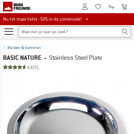
De klantenaccount
Naar
Naar de verlanglijs
Naar de pro
Nu tot maar liefst -50% in de zomersale!
Nu tot maar liefst -50% in de zomersale! »
Borden & kommen
BASIC NATURE
-
Stainless Steel Plate
4,6
(5)