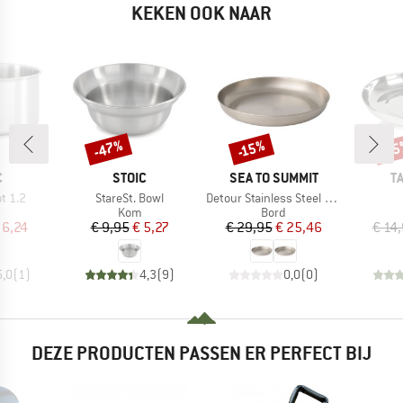
KEKEN OOK NAAR
-47%
-15%
-1
Korting
Korting
Kort
K
MERK
MERK
M
C
STOIC
SEA TO SUMMIT
T
Artikel
Artikel
ot 1.2
StareSt. Bowl
Detour Stainless Steel Plate
uctgroep
Productgroep
Productgroep
Kom
Bord
ijs
rlaagde prijs
Prijs
Verlaagde prijs
Prijs
Verlaagde prijs
 6,24
€ 9,95
€ 5,27
€ 29,95
€ 25,46
€ 14
5,0
(
1
)
4,3
(
9
)
0,0
(
0
)
DEZE PRODUCTEN PASSEN ER PERFECT BIJ