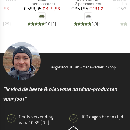
uctgroep
Productgroep
Productgroep
Prod
1-persoonstent
2-persoonstent
1-pe
ijs
rlaagde prijs
Prijs
Verlaagde prijs
Prijs
Verlaagde prijs
 7,98
€ 599,95
€ 449,96
€ 254,95
€ 191,21
€ 579,
,8
(
29
)
5,0
(
2
)
5,0
(
1
)
Bergvriend Julian - Medewerker inkoop
"Ik vind de beste & nieuwste outdoor-producten
voor jou!"
Gratis verzending
100 dagen bedenktijd
vanaf € 69 (NL)