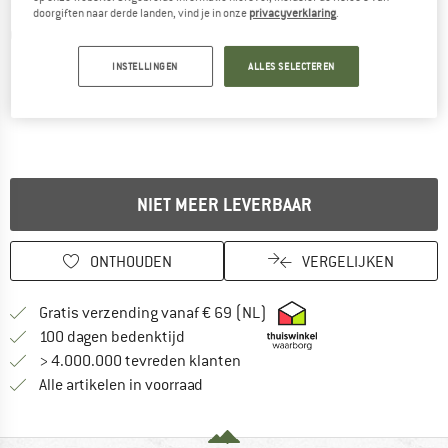
doorgiften naar derde landen, vind je in onze
privacyverklaring
.
Gedetailleerde foto's
INSTELLINGEN
ALLES SELECTEREN
NIET MEER LEVERBAAR
ONTHOUDEN
VERGELIJKEN
Vind hier de verzendinform
Gratis verzending vanaf € 69 (NL)
Vind de betalingsinformatie hier! Opent
100 dagen bedenktijd
> 4.000.000 tevreden klanten
Alle artikelen in voorraad