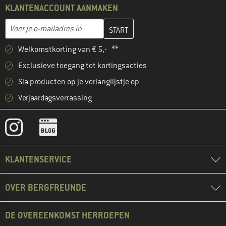
KLANTENACCOUNT AANMAKEN
Vul je e-mailadres hier in en maak in de volgende stap je klanten
Voer je e-mailadres in
Welkomstkorting van € 5,- **
Exclusieve toegang tot kortingsacties
Sla producten op je verlanglijstje op
Verjaardagsverrassing
KLANTENSERVICE
OVER BERGFREUNDE
DE OVEREENKOMST HERROEPEN