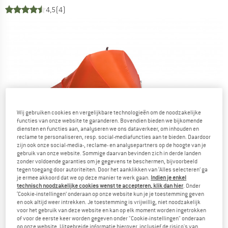
4,5
(4)
Wij gebruiken cookies en vergelijkbare technologieën om de noodzakelijke
functies van onze website te garanderen. Bovendien bieden we bijkomende
diensten en functies aan, analyseren we ons dataverkeer, om inhouden en
reclame te personaliseren, resp. social-mediafuncties aan te bieden. Daardoor
zijn ook onze social-media-, reclame- en analysepartners op de hoogte van je
gebruik van onze website. Sommige daarvan bevinden zich in derde landen
zonder voldoende garanties om je gegevens te beschermen, bijvoorbeeld
tegen toegang door autoriteiten. Door het aanklikken van ‘Alles selecteren’ ga
je ermee akkoord dat we op deze manier te werk gaan.
Indien je enkel
technisch noodzakelijke cookies wenst te accepteren, klik dan hier
. Onder
‘Cookie-instellingen’ onderaan op onze website kun je je toestemming geven
en ook altijd weer intrekken. Je toestemming is vrijwillig, niet noodzakelijk
voor het gebruik van deze website en kan op elk moment worden ingetrokken
of voor de eerste keer worden gegeven onder "Cookie-instellingen" onderaan
op onze website. Uitgebreide informatie hierover, inclusief de risico's van