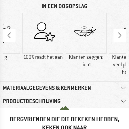
IN EEN OOGOPSLAG
0 g
100% raadt het aan
Klanten zeggen:
Klanten
licht
veel pla
ho
MATERIAALGEGEVENS & KENMERKEN
PRODUCTBESCHRIJVING
BERGVRIENDEN DIE DIT BEKEKEN HEBBEN,
KEKEN OOK NAAR