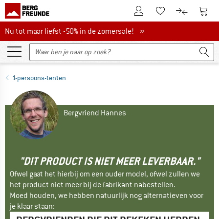
De klantenaccount
Naar
Naar de verlanglijs
Naar de pro
Nu tot maar liefst -50% in de zomersale!
Nu tot maar liefst -50% in de zomersale! »
1-persoons-tenten
Bergvriend Hannes
"DIT PRODUCT IS NIET MEER LEVERBAAR."
Ofwel gaat het hierbij om een ouder model, ofwel zullen we
het product niet meer bij de fabrikant nabestellen.
Moed houden, we hebben natuurlijk nog alternatieven voor
je klaar staan: