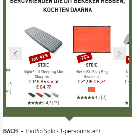
BERGVRIENDEN DIE DIT BEKEKEN HEBBEN,
KOCHTEN DAARNA
tot -47%
tot
-75%
Korting
Korting
Kort
K
L
MERK
STOIC
MERK
STOIC
rifier
Artikel
NijakSt. II Sleeping Mat
Artikel
VietasSt. Bivy Bag
Artik
Njav
95
ijs
Productgroep
Slaapmat
Productgroep
Bivakzak
Prod
2-pe
€ 149,95
Prijs
Verlaagde prijs
vanaf
€ 24,95
Prijs
Verlaagde prijs
€ 6,24
€ 44
+
3
€ 84,77
€
,5
(
20
)
4,7
(
3
)
4,3
(
23
)
BACH
-
PioPio Solo - 1-persoonstent