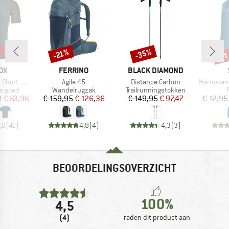
%
tot
-35%
-21%
Korting
Korting
Kort
MERK
MERK
OX
FERRINO
BLACK DIAMOND
Artikel
Artikel
Artikel
rt Sleeve
Agile 45
Distance Carbon
HarnosandSt. II
ep
Productgroep
Productgroep
ergoed
Wandelrugzak
Trailrunningstokken
ijs
rlaagde prijs
Prijs
Verlaagde prijs
Prijs
Verlaagde prijs
f
€ 63,96
€ 159,95
€ 126,36
€ 149,95
€ 97,47
€ 12,95
,0
(
41
)
4,8
(
4
)
4,3
(
3
)
BEOORDELINGSOVERZICHT
100%
4,5
(4)
raden dit product aan