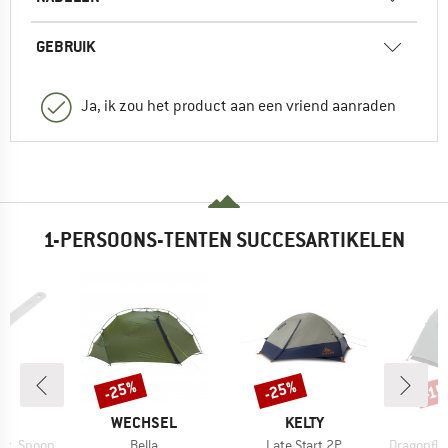
GEBRUIK
Ja, ik zou het product aan een vriend aanraden
1-PERSOONS-TENTEN SUCCESARTIKELEN
-25%
-25%
-1
Korting
Korting
Kort
K
MERK
MERK
C
WECHSEL
KELTY
Artikel
Artikel
Artikel
St. Spoon
Bella
Late Start 2P
Dragonfly O