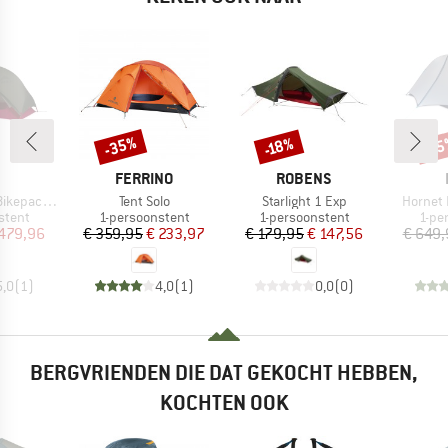
-35%
-1
-18%
Korting
Korting
Kort
K
MERK
MERK
FERRINO
ROBENS
Artikel
Artikel
Artikel
epack 1
Tent Solo
Starlight 1 Exp
Hornet 
oep
Productgroep
Productgroep
Prod
stent
1-persoonstent
1-persoonstent
1-pe
ijs
rlaagde prijs
Prijs
Verlaagde prijs
Prijs
Verlaagde prijs
479,96
€ 359,95
€ 233,97
€ 179,95
€ 147,56
€ 649,
5,0
(
1
)
4,0
(
1
)
0,0
(
0
)
BERGVRIENDEN DIE DAT GEKOCHT HEBBEN,
KOCHTEN OOK