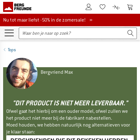
De klantenaccount
Naar
Naar de verlanglijs
Naar de pro
Nu tot maar liefst -50% in de zomersale!
Nu tot maar liefst -50% in de zomersale! »
Tops
Bergvriend Max
"DIT PRODUCT IS NIET MEER LEVERBAAR."
Ofwel gaat het hierbij om een ouder model, ofwel zullen we
het product niet meer bij de fabrikant nabestellen.
Moed houden, we hebben natuurlijk nog alternatieven voor
je klaar staan: