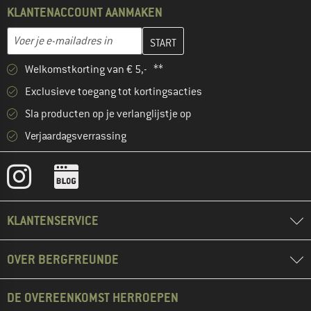
KLANTENACCOUNT AANMAKEN
Vul je e-mailadres hier in en maak in de volgende stap je klanten
E-mailadres
Welkomstkorting van € 5,- **
Exclusieve toegang tot kortingsacties
Sla producten op je verlanglijstje op
Verjaardagsverrassing
KLANTENSERVICE
OVER BERGFREUNDE
DE OVEREENKOMST HERROEPEN