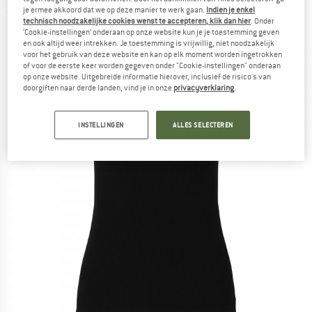
je ermee akkoord dat we op deze manier te werk gaan.
Indien je enkel
(0)
technisch noodzakelijke cookies wenst te accepteren, klik dan hier
. Onder
‘Cookie-instellingen’ onderaan op onze website kun je je toestemming geven
en ook altijd weer intrekken. Je toestemming is vrijwillig, niet noodzakelijk
voor het gebruik van deze website en kan op elk moment worden ingetrokken
of voor de eerste keer worden gegeven onder "Cookie-instellingen" onderaan
op onze website. Uitgebreide informatie hierover, inclusief de risico's van
doorgiften naar derde landen, vind je in onze
privacyverklaring
.
INSTELLINGEN
ALLES SELECTEREN