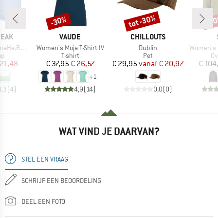
tot -30%
-30%
-7
Korting
Korting
Kort
MERK
MERK
PEAK
VAUDE
CHILLOUTS
Artikel
Artikel
Artikel
 Bandeau Top
Women's Moja T-Shirt IV
Dublin
Women's MMXX.
tgroep
Productgroep
Productgroep
Pr
op
T-shirt
Pet
O
ijs
rlaagde prijs
Prijs
Verlaagde prijs
Prijs
Verlaagde prijs
 21,48
€ 37,95
€ 26,57
€ 29,95
vanaf
€ 20,97
€ 104
+
1
4,3
(
4
)
4,9
(
14
)
0,0
(
0
)
WAT VIND JE DAARVAN?
STEL EEN VRAAG
SCHRIJF EEN BEOORDELING
DEEL EEN FOTO