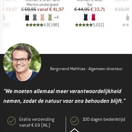
tgroep
Productgroep
Productgroep
irt
Merino-ondergoed
Top
ijs
rlaagde prijs
Prijs
Verlaagde prijs
Prijs
Verlaagde prijs
f
€ 33,97
€ 59,95
vanaf
€ 41,97
€ 44,95
€ 33,71
€ 69,95
+
4
0,0
(
0
)
4,9
(
188
)
5,0
(
2
)
Bergvriend Matthias - Algemeen directeur
"We moeten allemaal meer verantwoordelijkheid
nemen, zodat de natuur voor ons behouden blijft."
Gratis verzending
100 dagen bedenktijd
vanaf € 69 (NL)