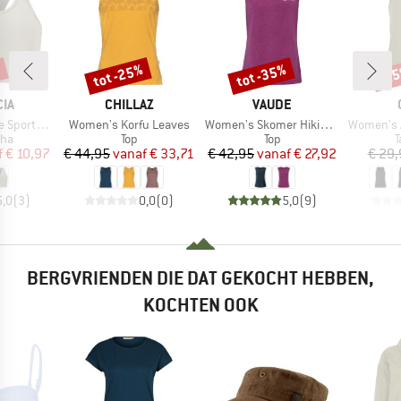
%
tot -25%
tot -35%
-2
Korting
Korting
Kort
MERK
MERK
IA
CHILLAZ
VAUDE
Artikel
Artikel
Artikel
orts Bra
Women's Korfu Leaves
Women's Skomer Hiking Top
Women's Adv 
groep
Productgroep
Productgroep
P
eha
Top
Top
T
ijs
rlaagde prijs
Prijs
Verlaagde prijs
Prijs
Verlaagde prijs
f
€ 10,97
€ 44,95
vanaf
€ 33,71
€ 42,95
vanaf
€ 27,92
€ 29,
5,0
(
3
)
0,0
(
0
)
5,0
(
9
)
BERGVRIENDEN DIE DAT GEKOCHT HEBBEN,
KOCHTEN OOK