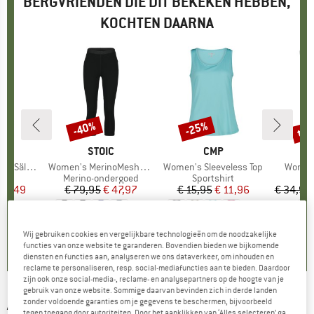
BERGVRIENDEN DIE DIT BEKEKEN HEBBEN,
KOCHTEN DAARNA
tot
-40%
-25%
Korting
Korting
Kort
K
C
MERK
STOIC
MERK
CMP
M
P
. II Tank
Artikel
Women's MerinoMesh150 SadjemSt. 3/4 Pants
Artikel
Women's Sleeveless Top
Artikel
Women
ctgroep
op
Productgroep
Merino-ondergoed
Productgroep
Sportshirt
ijs
rlaagde prijs
 12,49
€ 79,95
Prijs
Verlaagde prijs
€ 47,97
€ 15,95
Prijs
Verlaagde prijs
€ 11,96
€ 34,95
+
1
+
2
5,0
(
5
)
4,8
(
19
)
5,0
(
3
)
Wij gebruiken cookies en vergelijkbare technologieën om de noodzakelijke
functies van onze website te garanderen. Bovendien bieden we bijkomende
diensten en functies aan, analyseren we ons dataverkeer, om inhouden en
reclame te personaliseren, resp. social-mediafuncties aan te bieden. Daardoor
zijn ook onze social-media-, reclame- en analysepartners op de hoogte van je
gebruik van onze website. Sommige daarvan bevinden zich in derde landen
ATHLECIA
-
Women's Lankae Top - Top
zonder voldoende garanties om je gegevens te beschermen, bijvoorbeeld
tegen toegang door autoriteiten. Door het aanklikken van ‘Alles selecteren’ ga