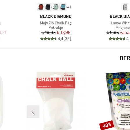
+
1
MERK
MERK
BLACK DIAMOND
BLACK DI
Artikel
Artikel
g
Mojo Zip Chalk Bag
Loose Whit
ep
Productgroep
Product
Pofzakje
Magnes
de prijs
Prijs
Verlaagde prijs
Pr
Ve
8,71
€ 19,95
€ 17,96
€ 9,95
vana
)
4,4
(
32
)
4,
BER
-10%
Korting