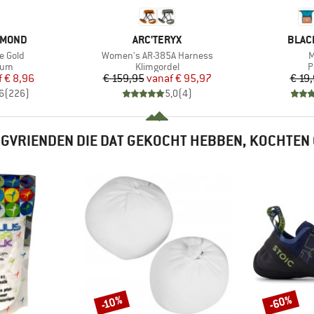
MERK
MERK
AMOND
ARC'TERYX
BLAC
Artikel
A
e Gold
Women's AR-385A Harness
M
groep
Productgroep
P
ium
Klimgordel
P
ijs
rlaagde prijs
Prijs
Verlaagde prijs
f
€ 8,96
€ 159,95
vanaf
€ 95,97
€ 19
6
(
226
)
5,0
(
4
)
GVRIENDEN DIE DAT GEKOCHT HEBBEN, KOCHTEN
-60%
-10%
Korting
Korting