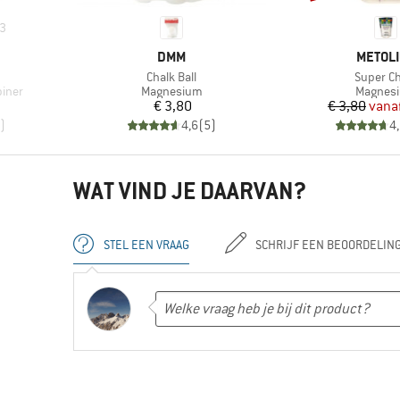
3
MERK
MERK
DMM
METOL
Artikel
Artikel
Chalk Ball
Super Ch
Productgroep
Product
biner
Magnesium
Magnes
Prijs
Pr
Ve
€ 3,80
€ 3,80
vana
)
4,6
(
5
)
4
WAT VIND JE DAARVAN?
STEL EEN VRAAG
SCHRIJF EEN BEOORDELIN