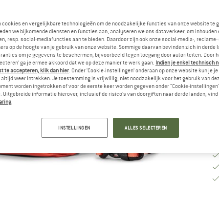
Ki
n cookies en vergelijkbare technologieën om de noodzakelijke functies van onze website te 
eden we bijkomende diensten en functies aan, analyseren we ons dataverkeer, om inhouden 
n, resp. social-mediafuncties aan te bieden. Daardoor zijn ook onze social-media-, reclame-
ers op de hoogte van je gebruik van onze website. Sommige daarvan bevinden zich in derde 
Le
ranties om je gegevens te beschermen, bijvoorbeeld tegen toegang door autoriteiten. Door h
lecteren’ ga je ermee akkoord dat we op deze manier te werk gaan.
Indien je enkel technisch 
Aa
 te accepteren, klik dan hier
. Onder ‘Cookie-instellingen’ onderaan op onze website kun je 
altijd weer intrekken. Je toestemming is vrijwillig, niet noodzakelijk voor het gebruik van d
oment worden ingetrokken of voor de eerste keer worden gegeven onder "Cookie-instellingen
 Uitgebreide informatie hierover, inclusief de risico's van doorgiften naar derde landen, vind 
aring
.
INSTELLINGEN
ALLES SELECTEREN