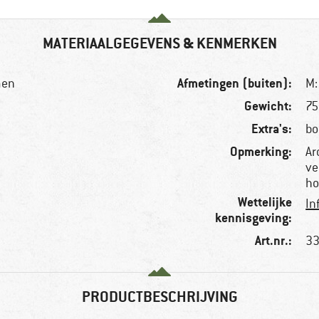
MATERIAALGEGEVENS & KENMERKEN
Afmetingen (buiten):
men
M:
Gewicht:
75
Extra's:
bo
Opmerking:
Ar
ve
ho
Wettelijke
In
kennisgeving:
Art.nr.:
33
PRODUCTBESCHRIJVING