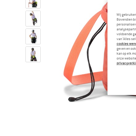
Wij gebruike
Bovendien bi
personalisere
analysepartn
voldoende ga
van ‘Alles se
cookies wenst
geven en ook 
kan op elk m
onze website.
privacyverkl