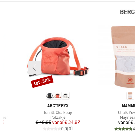
BERG
tot -30%
Korting
5
MERK
MERK
ARC'TERYX
MAMM
Artikel
Artikel
Ion SL Chalkbag
Chalk Po
Productgroep
Product
biner
Pofzakje
Magnes
de prijs
Prijs
Verlaagde prijs
Pr
,16
€ 49,95
vanaf
€ 34,97
vanaf
€ 
2
)
0,0
(
0
)
4