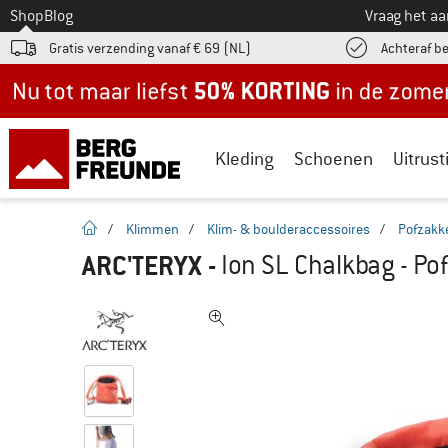
Naar
Shop
Blog
Vraag het a
Gratis verzending vanaf € 69 (NL)
Achteraf b
Nu tot maar liefst -50% in de zomersale!
Kleding
Schoenen
Uitrust
Startpagina
/
Klimmen
/
Klim- & boulderaccessoires
/
Pofzakk
ARC'TERYX
-
Ion SL Chalkbag - Po