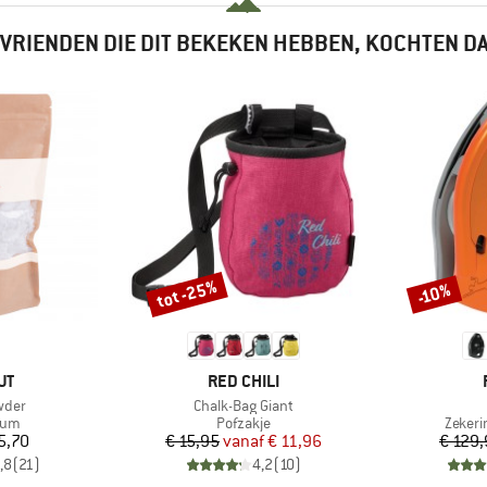
VRIENDEN DIE DIT BEKEKEN HEBBEN, KOCHTEN D
tot -25%
-10%
Korting
Korting
MERK
UT
RED CHILI
Artikel
wder
Chalk-Bag Giant
groep
Productgroep
Produ
ium
Pofzakje
Zekeri
ijs
Prijs
Verlaagde prijs
5,70
€ 15,95
vanaf
€ 11,96
€ 129
,8
(
21
)
4,2
(
10
)