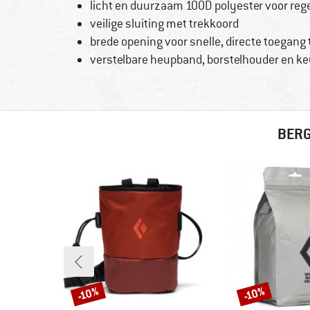
licht en duurzaam 100D polyester voor re
veilige sluiting met trekkoord
brede opening voor snelle, directe toegan
verstelbare heupband, borstelhouder en ke
BERG
-10%
-10%
Korting
Korting