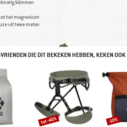
gelmatig klimmen
g tot het magnesium
uze uit twee maten
VRIENDEN DIE DIT BEKEKEN HEBBEN, KEKEN OOK
tot -40%
-10%
Korting
Korting