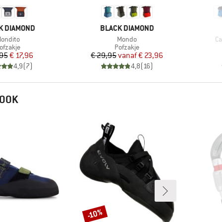
MERK
K DIAMOND
BLACK DIAMOND
rtikel
Artikel
Ar
ondito
Mondo
Ca
roductgroep
Productgroep
ofzakje
Pofzakje
Prijs
Verlaagde prijs
Prijs
Verlaagde prijs
,95
€ 17,96
€ 29,95
vanaf
€ 23,96
4,9
(
7
)
4,8
(
16
)
 OOK
-10%
Korting