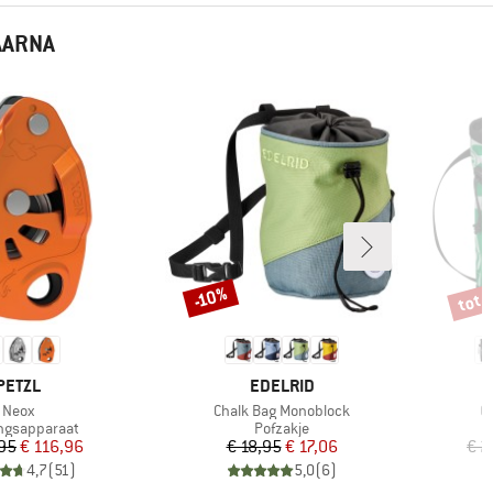
AARNA
tot 
-10%
Korting
Korti
MERK
MERK
PETZL
EDELRID
Artikel
Artikel
Ar
Neox
Chalk Bag Monoblock
G
ctgroep
Productgroep
ngsapparaat
Pofzakje
Prijs
Verlaagde prijs
Prijs
Verlaagde prijs
,95
€ 116,96
€ 18,95
€ 17,06
€ 2
4,7
(
51
)
5,0
(
6
)