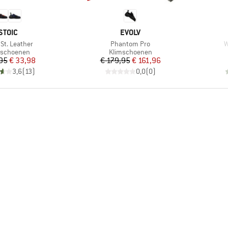
MERK
MERK
STOIC
EVOLV
l
Artikel
A
St. Leather
Phantom Pro
W
uctgroep
Productgroep
mschoenen
Klimschoenen
Prijs
Verlaagde prijs
Prijs
Verlaagde prijs
95
€ 33,98
€ 179,95
€ 161,96
3,6
(
13
)
0,0
(
0
)