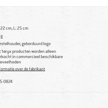
 22 cm; L: 25 cm
 g
rstelhouder, geborduurd logo
c'teryx-producten worden alleen
rkocht in commercieel beschikbare
eveelheden
formatie over de fabrikant
5-0824