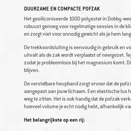
DUURZAME EN COMPACTE POFZAK
Het gesiliconiseerde 100D polyester in Dobby-wee
robuust genoeg voor regelmatige sessies in de klim
en zorgt niet voor onnodig gewicht als je hem lang
De trekkoordsluiting is eenvoudig in gebruik en
uitvalt als de zak wordt verplaatst of neergezet. T
zodat je probleemloos bij het magnesium komt. Dit i
blijven.
De verstelbare heupband zorgt ervoor dat de pofza
aangepast aan jouw lichaam. Een elastische lus h
weg te zitten. Het is ook handig dat de pofzak verk
hoeveel volume je echt nodig hebt, afhankelijk va
Het belangrijkste op een rij: