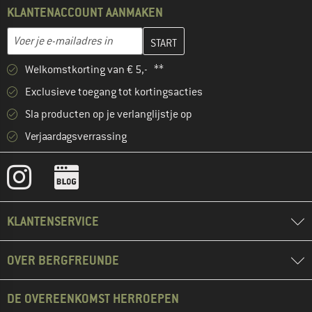
KLANTENACCOUNT AANMAKEN
Vul je e-mailadres hier in en maak in de volgende stap je klanten
Voer je e-mailadres in
Welkomstkorting van € 5,- **
Exclusieve toegang tot kortingsacties
Sla producten op je verlanglijstje op
Verjaardagsverrassing
KLANTENSERVICE
OVER BERGFREUNDE
DE OVEREENKOMST HERROEPEN