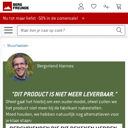
De klantenaccount
Naar
Naar de verlanglijs
Naar de pro
Nu tot maar liefst -50% in de zomersale!
Nu tot maar liefst -50% in de zomersale! »
Stuurtassen
Bergvriend Hannes
"DIT PRODUCT IS NIET MEER LEVERBAAR."
Ofwel gaat het hierbij om een ouder model, ofwel zullen we
het product niet meer bij de fabrikant nabestellen.
Moed houden, we hebben natuurlijk nog alternatieven voor
je klaar staan: