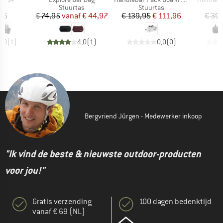
tgroep
Productgroep
Productgroep
P
as
Stuurtas
Stuurtas
S
ijs
Prijs
Verlaagde prijs
Prijs
Verlaagde prijs
,95
€ 74,95
vanaf
€ 44,97
€ 139,95
€ 111,96
€ 39,
5,0
(
1
)
4,0
(
1
)
0,0
(
0
)
Bergvriend Jürgen - Medewerker inkoop
"Ik vind de beste & nieuwste outdoor-producten
voor jou!"
Gratis verzending
100 dagen bedenktijd
vanaf € 69 (NL)