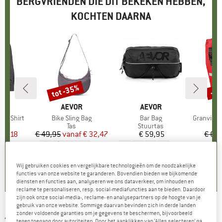
BERGVRIENDEN DIE DIT BEKEKEN HEBBEN,
KOCHTEN DAARNA
tot -35%
-4
Korting
Kort
K
C
MERK
AEVOR
MERK
AEVOR
ll Shirt
Artikel
Bike Sling Bag
Artikel
Bar Bag
Artikel
GranvikSt. 
tgroep
md
Productgroep
Tas
Productgroep
Stuurtas
Pr
Fi
ijs
rlaagde prijs
 34,18
€ 49,95
vanaf
Prijs
Verlaagde prijs
€ 32,47
€ 59,95
Prijs
€ 64
+
1
+
1
+
2
3,3
(
6
)
5,0
(
5
)
3,9
(
9
)
Wij gebruiken cookies en vergelijkbare technologieën om de noodzakelijke
functies van onze website te garanderen. Bovendien bieden we bijkomende
diensten en functies aan, analyseren we ons dataverkeer, om inhouden en
reclame te personaliseren, resp. social-mediafuncties aan te bieden. Daardoor
zijn ook onze social-media-, reclame- en analysepartners op de hoogte van je
gebruik van onze website. Sommige daarvan bevinden zich in derde landen
AEVOR
-
Bike Shopper - Tas
zonder voldoende garanties om je gegevens te beschermen, bijvoorbeeld
tegen toegang door autoriteiten. Door het aanklikken van ‘Alles selecteren’ ga