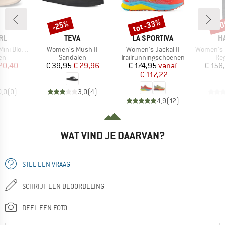
tot -33%
-25%
-2
Korting
Korting
Kort
MERK
MERK
M
RL
TEVA
LA SPORTIVA
H
Artikel
Artikel
Artikel
om Open Toe
Women's Mush II
Women's Jackal II
Women's L.I.M
tgroep
Productgroep
Productgroep
Pro
en
Sandalen
Trailrunningschoenen
Re
ijs
rlaagde prijs
Prijs
Verlaagde prijs
Prijs
Verlaagde prijs
20,40
€ 39,95
€ 29,96
€ 174,95
vanaf
€ 158
€ 117,22
0,0
(
0
)
3,0
(
4
)
4,9
(
12
)
WAT VIND JE DAARVAN?
STEL EEN VRAAG
SCHRIJF EEN BEOORDELING
DEEL EEN FOTO