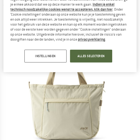
je ermee akkoord dat we op deze manier te werk gaan.
Indien je enkel
(0)
technisch noodzakelijke cookies wenst te accepteren, klik dan hier
. Onder
‘Cookie-instellingen’ onderaan op onze website kun je je toestemming geven
en ook altijd weer intrekken. Je toestemming is vrijwillig, niet noodzakelijk
voor het gebruik van deze website en kan op elk moment worden ingetrokken
of voor de eerste keer worden gegeven onder "Cookie-instellingen" onderaan
op onze website. Uitgebreide informatie hierover, inclusief de risico's van
doorgiften naar derde landen, vind je in onze
privacyverklaring
.
INSTELLINGEN
ALLES SELECTEREN