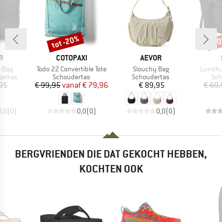
tot -20%
-7
Korting
Kort
MERK
MERK
R
COTOPAXI
AEVOR
Artikel
Artikel
Artikel
e Bag
Todo 22 Convertible Tote
Slouchy Bag
Lundhul
oep
Productgroep
Productgroep
Pro
gertas
Schoudertas
Schoudertas
Sch
ijs
Prijs
Verlaagde prijs
Prijs
,95
€ 99,95
vanaf
€ 79,96
€ 89,95
€ 69,
0,0
(
0
)
0,0
(
0
)
0,0
(
0
)
BERGVRIENDEN DIE DAT GEKOCHT HEBBEN,
KOCHTEN OOK