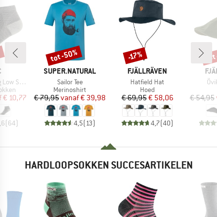
%
tot -50%
tot
-17%
Korting
Korting
Kort
K
MERK
MERK
ME
C
SUPER.NATURAL
FJÄLLRÄVEN
FJÄ
Artikel
Artikel
Arti
ow Socks
Sailor Tee
Hatfield Hat
Övi
oep
Productgroep
Productgroep
okken
Merinoshirt
Hoed
ijs
rlaagde prijs
Prijs
Verlaagde prijs
Prijs
Verlaagde prijs
f
€ 10,77
€ 79,95
vanaf
€ 39,98
€ 69,95
€ 58,06
€ 54,95
,6
(
64
)
4,5
(
13
)
4,7
(
40
)
HARDLOOPSOKKEN SUCCESARTIKELEN