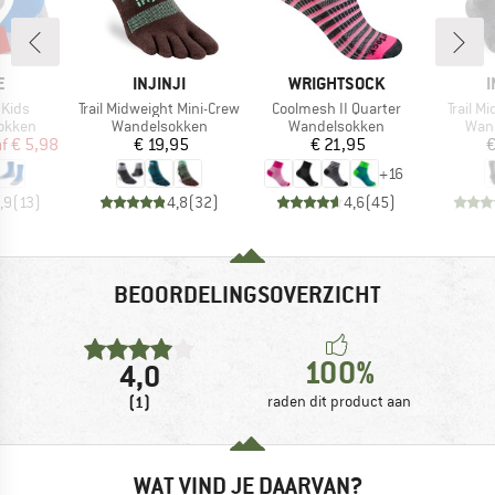
%
MERK
MERK
E
INJINJI
WRIGHTSOCK
I
Artikel
Artikel
Artikel
 Kids
Trail Midweight Mini-Crew
Coolmesh II Quarter
Trail M
oep
Productgroep
Productgroep
Prod
okken
Wandelsokken
Wandelsokken
Wan
ijs
rlaagde prijs
Prijs
Prijs
f
€ 5,98
€ 19,95
€ 21,95
€
+
16
,9
(
13
)
4,8
(
32
)
4,6
(
45
)
BEOORDELINGSOVERZICHT
100%
4,0
(1)
raden dit product aan
WAT VIND JE DAARVAN?