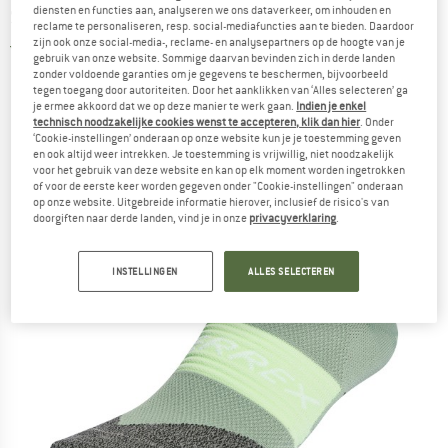
diensten en functies aan, analyseren we ons dataverkeer, om inhouden en
Socks - Hardloopsokken
reclame te personaliseren, resp. social-mediafuncties aan te bieden. Daardoor
zijn ook onze social-media-, reclame- en analysepartners op de hoogte van je
4,0
(1)
gebruik van onze website. Sommige daarvan bevinden zich in derde landen
zonder voldoende garanties om je gegevens te beschermen, bijvoorbeeld
tegen toegang door autoriteiten. Door het aanklikken van ‘Alles selecteren’ ga
je ermee akkoord dat we op deze manier te werk gaan.
Indien je enkel
technisch noodzakelijke cookies wenst te accepteren, klik dan hier
. Onder
‘Cookie-instellingen’ onderaan op onze website kun je je toestemming geven
en ook altijd weer intrekken. Je toestemming is vrijwillig, niet noodzakelijk
voor het gebruik van deze website en kan op elk moment worden ingetrokken
of voor de eerste keer worden gegeven onder "Cookie-instellingen" onderaan
op onze website. Uitgebreide informatie hierover, inclusief de risico's van
doorgiften naar derde landen, vind je in onze
privacyverklaring
.
INSTELLINGEN
ALLES SELECTEREN