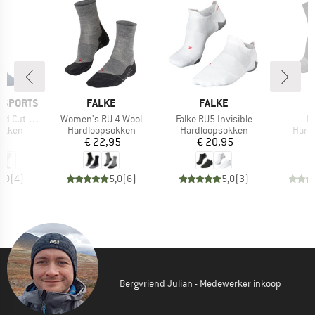
MERK
MERK
 SPORTS
FALKE
FALKE
Artikel
Artikel
Ar
Cut Socks
Women's RU 4 Wool
Falke RU5 Invisible
F
oep
Productgroep
Productgroep
Prod
okken
Hardloopsokken
Hardloopsokken
Hard
ijs
Prijs
Prijs
95
€ 22,95
€ 20,95
€
5,0
(
4
)
5,0
(
6
)
5,0
(
3
)
Bergvriend Julian - Medewerker inkoop