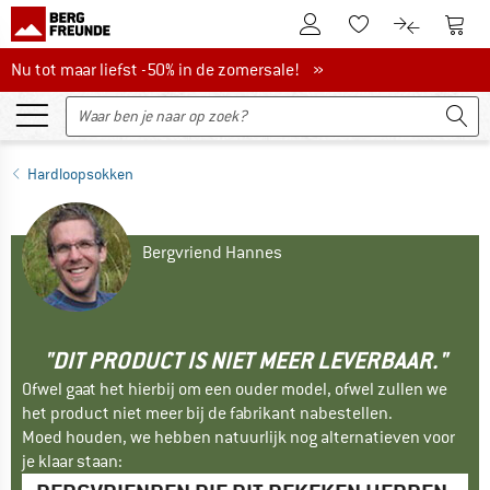
De klantenaccount
Naar
Naar de verlanglijs
Naar de pro
Nu tot maar liefst -50% in de zomersale!
Nu tot maar liefst -50% in de zomersale! »
Hardloopsokken
Bergvriend Hannes
"DIT PRODUCT IS NIET MEER LEVERBAAR."
Ofwel gaat het hierbij om een ouder model, ofwel zullen we
het product niet meer bij de fabrikant nabestellen.
Moed houden, we hebben natuurlijk nog alternatieven voor
je klaar staan: