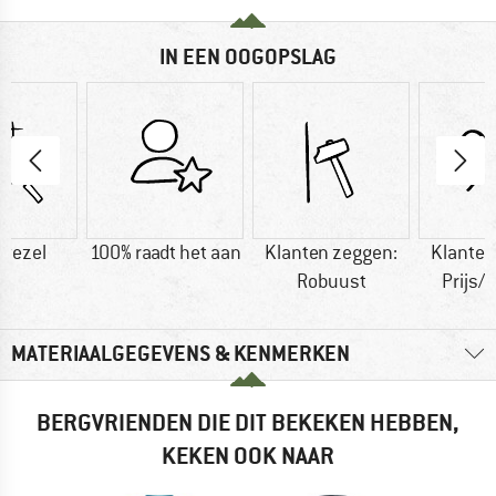
IN EEN OOGOPSLAG
vezel
100% raadt het aan
Klanten zeggen:
Klanten
Robuust
Prijs/k
MATERIAALGEGEVENS & KENMERKEN
BERGVRIENDEN DIE DIT BEKEKEN HEBBEN,
KEKEN OOK NAAR