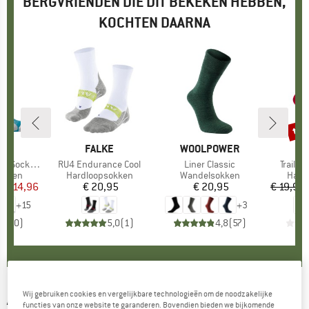
BERGVRIENDEN DIE DIT BEKEKEN HEBBEN,
KOCHTEN DAARNA
%
tot
Kort
K
S
MERK
FALKE
MERK
WOOLPOWER
Sock Crew
Artikel
RU4 Endurance Cool
Artikel
Liner Classic
Artikel
Trail R
oep
okken
Productgroep
Hardloopsokken
Productgroep
Wandelsokken
Prod
Hard
f
ijs
rlaagde prijs
€ 14,96
€ 20,95
Prijs
€ 20,95
Prijs
€ 19,95
+
15
+
3
0,0
(
0
)
5,0
(
1
)
4,8
(
57
)
Wij gebruiken cookies en vergelijkbare technologieën om de noodzakelijke
ADIDAS TERREX
-
Terrex Trailrunning Agravic
functies van onze website te garanderen. Bovendien bieden we bijkomende