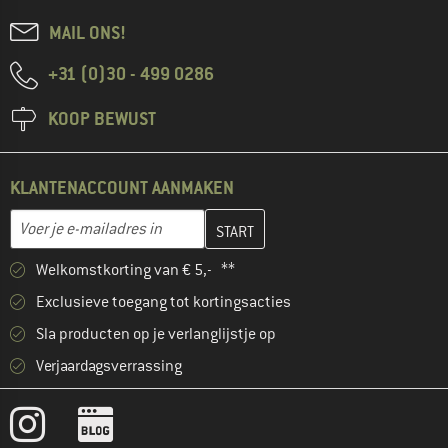
MAIL ONS!
+31 (0)30 - 499 0286
KOOP BEWUST
KLANTENACCOUNT AANMAKEN
Vul je e-mailadres hier in en maak in de volgende stap je klanten
E-mailadres
Welkomstkorting van € 5,- **
Exclusieve toegang tot kortingsacties
Sla producten op je verlanglijstje op
Verjaardagsverrassing