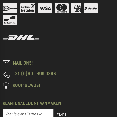
MAIL ONS!
+31 (0)30 - 499 0286
KOOP BEWUST
KLANTENACCOUNT AANMAKEN
Vul je e-mailadres hier in en maak in de volgende stap je klanten
E-mailadres