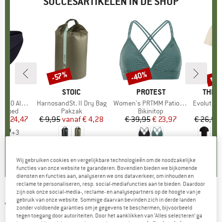
SUCCESARTIKELEN IN DE SHOP
%
tot
-40%
-57%
Korting
Korting
Kort
K
C
MERK
STOIC
MERK
PROTEST
MERK
THE 
enSt. Brief
Artikel
HarnosandSt. II Dry Bag
Artikel
Women's PRTMM Patio Triangle
Artikel
Evolution Simpl
ep
ergoed
Productgroep
Pakzak
Productgroep
Bikinitop
f
ijs
rlaagde prijs
€ 24,47
€ 9,95
vanaf
Prijs
Verlaagde prijs
€ 4,28
€ 39,95
Prijs
Verlaagde prijs
€ 23,97
€ 26,95
+
3
,8
(
44
)
5,0
(
2
)
4,9
(
23
)
Wij gebruiken cookies en vergelijkbare technologieën om de noodzakelijke
functies van onze website te garanderen. Bovendien bieden we bijkomende
diensten en functies aan, analyseren we ons dataverkeer, om inhouden en
reclame te personaliseren, resp. social-mediafuncties aan te bieden. Daardoor
zijn ook onze social-media-, reclame- en analysepartners op de hoogte van je
ACEPAC
-
Bar Drybag 8 - Pakzak
gebruik van onze website. Sommige daarvan bevinden zich in derde landen
zonder voldoende garanties om je gegevens te beschermen, bijvoorbeeld
tegen toegang door autoriteiten. Door het aanklikken van ‘Alles selecteren’ ga
(0)