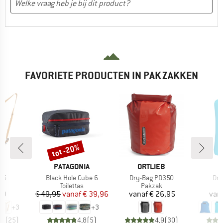
FAVORIETE PRODUCTEN IN PAKZAKKEN
tot -20%
Korting
MERK
MERK
D
PATAGONIA
ORTLIEB
Artikel
Artikel
Arti
15
Black Hole Cube 6
Dry-Bag PD350
Dry
ctgroep
Productgroep
Productgroep
k
Toilettas
Pakzak
ijs
Prijs
Verlaagde prijs
Prijs
20
€ 49,95
vanaf
€ 39,96
vanaf
€ 26,95
van
+
3
+
3
,9
(
25
)
4,8
(
5
)
4,9
(
30
)