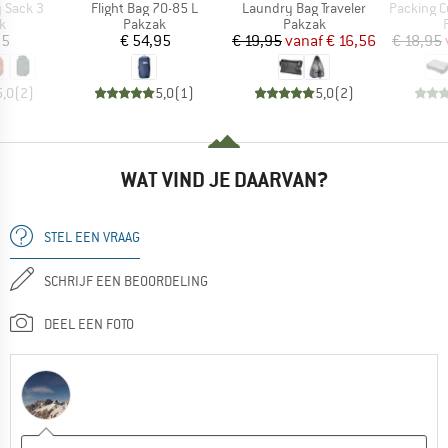
Artikel
Artikel
Artikel
y Sack 3
Flight Bag 70-85 L
Laundry Bag Traveler
Packing Cube Wit
ctgroep
Productgroep
Productgroep
k
Pakzak
Pakzak
ijs
Prijs
Prijs
Verlaagde prijs
95
€ 54,95
€ 19,95
vanaf
€ 16,56
€ 18,95
5,0
(
2
)
5,0
(
1
)
5,0
(
2
)
WAT VIND JE DAARVAN?
STEL EEN VRAAG
SCHRIJF EEN BEOORDELING
DEEL EEN FOTO