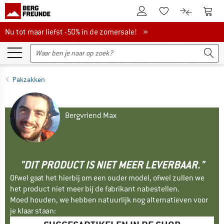
De klantenaccount
Naar
Naar de verlanglijs
Naar de pro
Nu tot maar liefst -50% in de zomersale!
Nu tot maar liefst -50% in de zomersale! »
Pakzakken
Bergvriend Max
"DIT PRODUCT IS NIET MEER LEVERBAAR."
Ofwel gaat het hierbij om een ouder model, ofwel zullen we
het product niet meer bij de fabrikant nabestellen.
Moed houden, we hebben natuurlijk nog alternatieven voor
je klaar staan: