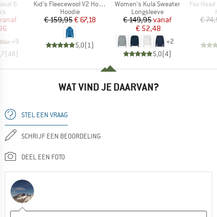
Artikel
Artikel
Artikel
loud 6
Kid's Fleecewool V2 Hoodie
Women's Kula Sweater
Fox Head 
tgroep
Productgroep
Productgroep
rs
Hoodie
Longsleeve
ijs
rlaagde prijs
Prijs
Verlaagde prijs
Prijs
Verlaagde prijs
vanaf
€ 159,95
€ 67,18
€ 149,95
vanaf
€ 74
96
€ 52,48
+
9
+
2
5,0
(
1
)
,7
(
48
)
5,0
(
4
)
WAT VIND JE DAARVAN?
STEL EEN VRAAG
SCHRIJF EEN BEOORDELING
DEEL EEN FOTO