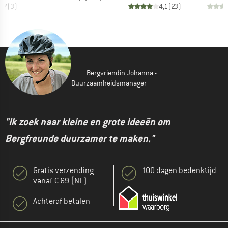
3,7
(
3
)
4,1
(
23
)
Bergvriendin Johanna -
Duurzaamheidsmanager
"Ik zoek naar kleine en grote ideeën om
Bergfreunde duurzamer te maken."
Gratis verzending
100 dagen bedenktijd
vanaf € 69 (NL)
Achteraf betalen