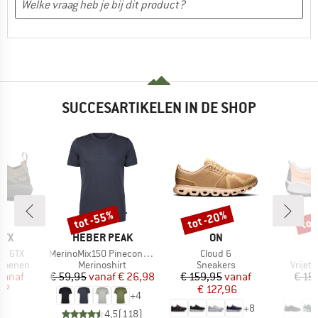
SUCCESARTIKELEN IN DE SHOP
%
tot -55%
tot -20%
tot
Korting
Korting
Kort
MERK
MERK
M
RYX
HEBER PEAK
ON
S
Artikel
Artikel
ne GTX
MerinoMix150 PineconeHe. II T-Shirt
Cloud 6
ep
Productgroep
Productgroep
Produ
hoenen
Merinoshirt
Sneakers
Vrijet
ijs
rlaagde prijs
Prijs
Verlaagde prijs
Prijs
Verlaagde prijs
vanaf
€ 59,95
vanaf
€ 26,98
€ 159,95
vanaf
€ 15
97
€ 127,96
€
+
4
+
8
4,5
(
118
)