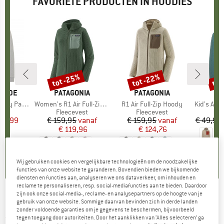
FAVORIETE PRODUCTEN IN HOODIES
tot -25%
tot -22%
tot
Korting
Korting
Kort
UNDE
MERK
PATAGONIA
MERK
PATAGONIA
ME
TR
dy Patch
Artikel
Women's R1 Air Full-Zip Hoody
Artikel
R1 Air Full-Zip Hoody
Artikel
Kid's Aurla
ctgroep
e
Productgroep
Fleecevest
Productgroep
Fleecevest
Pr
Fl
ijs
rlaagde prijs
 23,99
€ 159,95
Prijs
Verlaagde prijs
vanaf
€ 159,95
Prijs
Verlaagde prijs
vanaf
€ 49,95
€ 119,96
€ 124,76
+
5
+
5
3,9
(
9
)
4,9
(
31
)
4,8
(
31
)
Wij gebruiken cookies en vergelijkbare technologieën om de noodzakelijke
functies van onze website te garanderen. Bovendien bieden we bijkomende
diensten en functies aan, analyseren we ons dataverkeer, om inhouden en
reclame te personaliseren, resp. social-mediafuncties aan te bieden. Daardoor
zijn ook onze social-media-, reclame- en analysepartners op de hoogte van je
4F - Kid's Sweatshirt M221 - Hoodie
gebruik van onze website. Sommige daarvan bevinden zich in derde landen
zonder voldoende garanties om je gegevens te beschermen, bijvoorbeeld
tegen toegang door autoriteiten. Door het aanklikken van ‘Alles selecteren’ ga
(0)