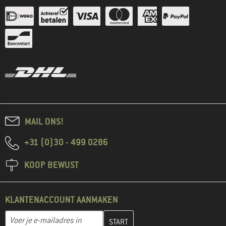
MAIL ONS!
+31 (0)30 - 499 0286
KOOP BEWUST
KLANTENACCOUNT AANMAKEN
Vul je e-mailadres hier in en maak in de volgende stap je klanten
E-mailadres