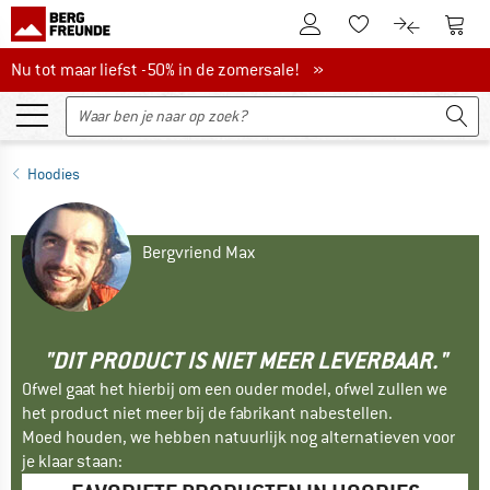
De klantenaccount
Naar
Naar de verlanglijs
Naar de pro
Nu tot maar liefst -50% in de zomersale!
Nu tot maar liefst -50% in de zomersale! »
Hoodies
Bergvriend Max
"DIT PRODUCT IS NIET MEER LEVERBAAR."
Ofwel gaat het hierbij om een ouder model, ofwel zullen we
het product niet meer bij de fabrikant nabestellen.
Moed houden, we hebben natuurlijk nog alternatieven voor
je klaar staan: