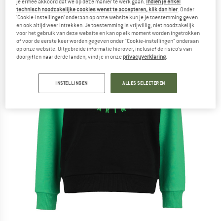
je ermee akkoord dat we op deze manier te werk gaan.
Indien je enkel
technisch noodzakelijke cookies wenst te accepteren, klik dan hier
. Onder
‘Cookie-instellingen’ onderaan op onze website kun je je toestemming geven
en ook altijd weer intrekken. Je toestemming is vrijwillig, niet noodzakelijk
voor het gebruik van deze website en kan op elk moment worden ingetrokken
of voor de eerste keer worden gegeven onder "Cookie-instellingen" onderaan
op onze website. Uitgebreide informatie hierover, inclusief de risico's van
doorgiften naar derde landen, vind je in onze
privacyverklaring
.
INSTELLINGEN
ALLES SELECTEREN