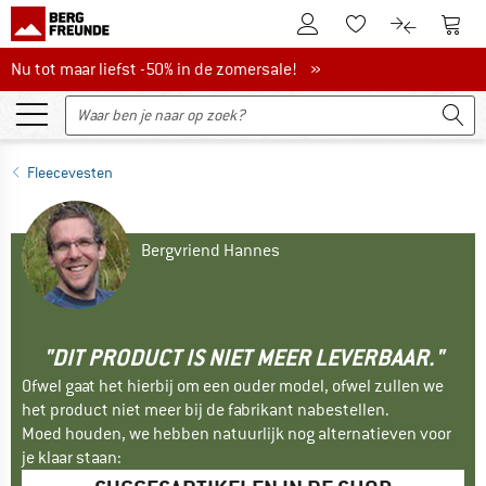
De klantenaccount
Naar
Naar de verlanglijs
Naar de pro
Nu tot maar liefst -50% in de zomersale!
Nu tot maar liefst -50% in de zomersale! »
Fleecevesten
Bergvriend Hannes
"DIT PRODUCT IS NIET MEER LEVERBAAR."
Ofwel gaat het hierbij om een ouder model, ofwel zullen we
het product niet meer bij de fabrikant nabestellen.
Moed houden, we hebben natuurlijk nog alternatieven voor
je klaar staan: