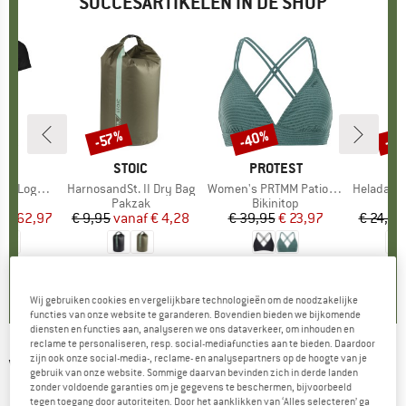
SUCCESARTIKELEN IN DE SHOP
%
-40%
-8
-57%
Korting
Korting
Kort
OX
MERK
STOIC
MERK
PROTEST
o T-Shirt
Artikel
HarnosandSt. II Dry Bag
Artikel
Women's PRTMM Patio Triangle
Artikel
HeladagenSt. Insulated
groep
irt
Productgroep
Pakzak
Productgroep
Bikinitop
Pr
Is
f
ijs
rlaagde prijs
€ 62,97
€ 9,95
vanaf
Prijs
Verlaagde prijs
€ 4,28
€ 39,95
Prijs
Verlaagde prijs
€ 23,97
€ 24,95
,7
(
24
)
5,0
(
2
)
4,9
(
23
)
Wij gebruiken cookies en vergelijkbare technologieën om de noodzakelijke
functies van onze website te garanderen. Bovendien bieden we bijkomende
diensten en functies aan, analyseren we ons dataverkeer, om inhouden en
reclame te personaliseren, resp. social-mediafuncties aan te bieden. Daardoor
zijn ook onze social-media-, reclame- en analysepartners op de hoogte van je
VAUDE
-
Women's Comyou Fleece Jacket -
gebruik van onze website. Sommige daarvan bevinden zich in derde landen
zonder voldoende garanties om je gegevens te beschermen, bijvoorbeeld
Fleecevest
tegen toegang door autoriteiten. Door het aanklikken van ‘Alles selecteren’ ga