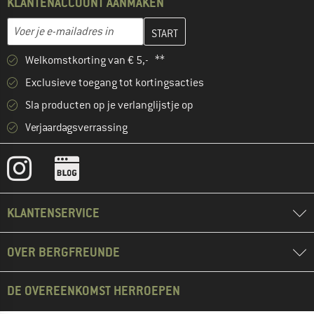
KLANTENACCOUNT AANMAKEN
Vul je e-mailadres hier in en maak in de volgende stap je klanten
E-mailadres
Welkomstkorting van € 5,- **
Exclusieve toegang tot kortingsacties
Sla producten op je verlanglijstje op
Verjaardagsverrassing
KLANTENSERVICE
OVER BERGFREUNDE
DE OVEREENKOMST HERROEPEN