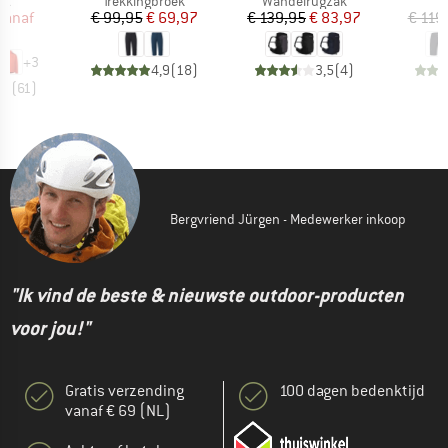
tgroep
Productgroep
Productgroep
ck
Trekkingbroek
Wandelrugzak
ijs
rlaagde prijs
Prijs
Verlaagde prijs
Prijs
Verlaagde prijs
vanaf
€ 99,95
€ 69,97
€ 139,95
€ 83,97
€ 119
97
+
3
4,9
(
18
)
3,5
(
4
)
,7
(
61
)
Bergvriend Jürgen - Medewerker inkoop
"Ik vind de beste & nieuwste outdoor-producten
voor jou!"
Gratis verzending
100 dagen bedenktijd
vanaf € 69 (NL)