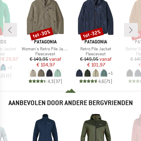
%
tot -30%
tot -32%
tot
Korting
Korting
Kort
MERK
MERK
ME
IDS
PATAGONIA
PATAGONIA
PA
Artikel
Artikel
Artikel
er Jacket
Women's Retro Pile Jacket
Retro Pile Jacket
Better 
groep
Productgroep
Productgroep
Pr
est
Fleecevest
Fleecevest
Fl
ijs
rlaagde prijs
Prijs
Verlaagde prijs
Prijs
Verlaagde prijs
f
€ 29,97
€ 149,95
vanaf
€ 149,95
vanaf
€ 14
€ 104,97
€ 101,97
€
+
2
+
1
,6
(
15
)
4,3
(
37
)
4,6
(
71
)
AANBEVOLEN DOOR ANDERE BERGVRIENDEN