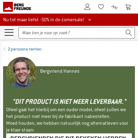
De klantenaccount
Naar
Naar de verlanglijs
Naar de pro
Nu tot maar liefst -50% in de zomersale!
Nu tot maar liefst -50% in de zomersale! »
2-persoons-tenten
Bergvriend Hannes
"DIT PRODUCT IS NIET MEER LEVERBAAR."
Ofwel gaat het hierbij om een ouder model, ofwel zullen we
het product niet meer bij de fabrikant nabestellen.
Moed houden, we hebben natuurlijk nog alternatieven voor
je klaar staan: