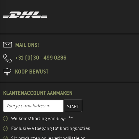
MAIL ONS!
+31 (0)30 - 499 0286
KOOP BEWUST
KLANTENACCOUNT AANMAKEN
Vul je e-mailadres hier in en maak in de volgende stap je klanten
E-mailadres
Welkomstkorting van € 5,- **
Exclusieve toegang tot kortingsacties
Sla producten op je verlanglijstje op