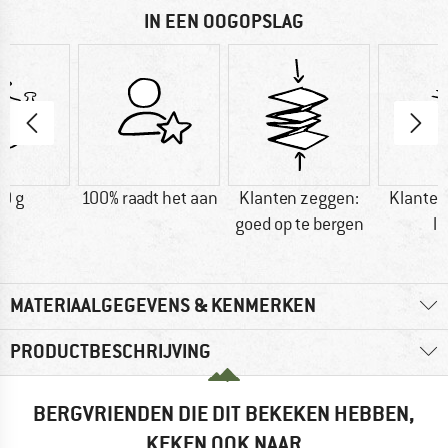
IN EEN OOGOPSLAG
0 g
100% raadt het aan
Klanten zeggen:
Klanten
goed op te bergen
li
MATERIAALGEGEVENS & KENMERKEN
PRODUCTBESCHRIJVING
BERGVRIENDEN DIE DIT BEKEKEN HEBBEN,
KEKEN OOK NAAR