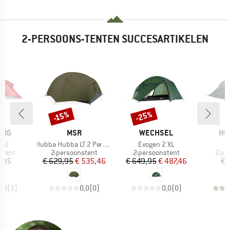
2-PERSOONS-TENTEN SUCCESARTIKELEN
-25%
-15%
Korting
Korting
MERK
MERK
ME
ERG
MSR
WECHSEL
HI
Artikel
Artikel
j 2
Hubba Hubba LT 2 Person
Exogen 2 XL
oep
Productgroep
Productgroep
Prod
stent
2-persoonstent
2-persoonstent
2-pe
ijs
Prijs
Verlaagde prijs
Prijs
Verlaagde prijs
,95
€ 629,95
€ 535,46
€ 649,95
€ 487,46
€ 
5,0
(
1
)
0,0
(
0
)
0,0
(
0
)