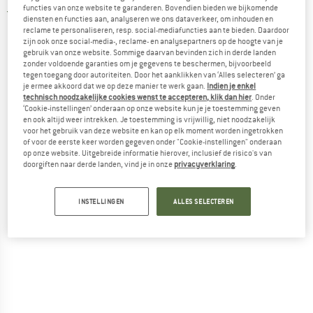
functies van onze website te garanderen. Bovendien bieden we bijkomende
5,0
(1)
diensten en functies aan, analyseren we ons dataverkeer, om inhouden en
reclame te personaliseren, resp. social-mediafuncties aan te bieden. Daardoor
zijn ook onze social-media-, reclame- en analysepartners op de hoogte van je
gebruik van onze website. Sommige daarvan bevinden zich in derde landen
zonder voldoende garanties om je gegevens te beschermen, bijvoorbeeld
tegen toegang door autoriteiten. Door het aanklikken van ‘Alles selecteren’ ga
je ermee akkoord dat we op deze manier te werk gaan.
Indien je enkel
technisch noodzakelijke cookies wenst te accepteren, klik dan hier
. Onder
‘Cookie-instellingen’ onderaan op onze website kun je je toestemming geven
en ook altijd weer intrekken. Je toestemming is vrijwillig, niet noodzakelijk
voor het gebruik van deze website en kan op elk moment worden ingetrokken
of voor de eerste keer worden gegeven onder "Cookie-instellingen" onderaan
op onze website. Uitgebreide informatie hierover, inclusief de risico's van
doorgiften naar derde landen, vind je in onze
privacyverklaring
.
INSTELLINGEN
ALLES SELECTEREN