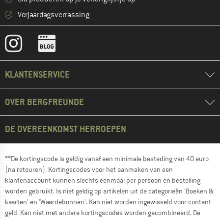
Verjaardagsverrassing
KLANTENSERVICE
OVER BERGFREUNDE
DE OVEREENKOMST HERROEPEN
**De kortingscode is geldig vanaf een minimale besteding van 40 euro
(na retouren). Kortingscodes voor het aanmaken van een
klantenaccount kunnen slechts eenmaal per persoon en bestelling
worden gebruikt. Is niet geldig op artikelen uit de categorieën 'Boeken &
kaarten' en 'Waardebonnen'. Kan niet worden ingewisseld voor contant
geld. Kan niet met andere kortingscodes worden gecombineerd. De