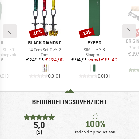
-10%
-10%
-1
Korting
Korting
Kort
MERK
ORIGI
MERK
MERK
ER
BLACK DIAMOND
EXPED
Artike
Zünd
Artikel
Artikel
 SL -5°C
C4 Cam Set 0.75-2
SIM Lite 3.8
€ 19
Productgroep
Productgroep
 slaapzak
Cam
Slaapmat
ijs
Prijs
Verlaagde prijs
Prijs
Verlaagde prijs
,95
€ 249,95
€ 224,96
€ 94,95
vanaf
€ 85,46
0,0
(
0
)
0,0
(
0
)
0,0
(
0
)
BEOORDELINGSOVERZICHT
100%
5,0
(1)
raden dit product aan