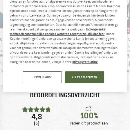
diensten en functies aan, analyseren we ons dataverkeer, om inhouden en
reclame te personaliseren, resp. social-mediafuncties aan te bieden. Daardoor
zijn ook onze social-media-, reclame- en analysepartners op de hoogte van je
gebruik van onze website. Sommige daarvan bevinden zich in derde landen
zonder voldoende garanties om je gegevens te beschermen, bijvoorbeeld
tegen toegang door autoriteiten. Door het aanklikken van ‘Alles selecteren’ ga
-25%
-4
Korting
Kort
je ermee akkoord dat we op deze manier te werk gaan.
Indien je enkel
technisch noodzakelijke cookies wenst te accepteren, klik dan hier
. Onder
MERK
MERK
‘Cookie-instellingen’ onderaan op onze website kun je je toestemming geven
S
PATAGONIA
MOUNTAIN EQUIPMENT
en ook altijd weer intrekken. Je toestemming is vrijwillig, niet noodzakelijk
l
Artikel
Artikel
A
o
Terravia Pack 28
Makalu Jacket
K
voor het gebruik van deze website en kan op elk moment worden ingetrokken
tgroep
Productgroep
Productgroep
Prod
en
Wandelrugzak
Regenjas
Wan
of voor de eerste keer worden gegeven onder "Cookie-instellingen" onderaan
ijs
Prijs
Prijs
Verlaagde prijs
95
€ 149,95
€ 399,95
€ 299,96
€ 129
op onze website. Uitgebreide informatie hierover, inclusief de risico's van
doorgiften naar derde landen, vind je in onze
privacyverklaring
.
,6
(
89
)
3,0
(
1
)
4,3
(
4
)
INSTELLINGEN
ALLES SELECTEREN
BEOORDELINGSOVERZICHT
100%
4,8
(5)
raden dit product aan