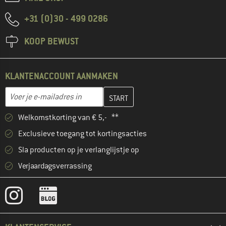
+31 (0)30 - 499 0286
KOOP BEWUST
KLANTENACCOUNT AANMAKEN
Vul je e-mailadres hier in en maak in de volgende stap je klanten
E-mailadres
Welkomstkorting van € 5,- **
Exclusieve toegang tot kortingsacties
Sla producten op je verlanglijstje op
Verjaardagsverrassing