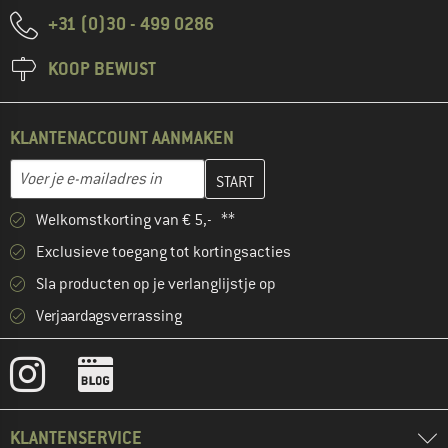
+31 (0)30 - 499 0286
KOOP BEWUST
KLANTENACCOUNT AANMAKEN
Vul je e-mailadres hier in en maak in de volgende stap je klanten
E-mailadres
Welkomstkorting van € 5,- **
Exclusieve toegang tot kortingsacties
Sla producten op je verlanglijstje op
Verjaardagsverrassing
KLANTENSERVICE