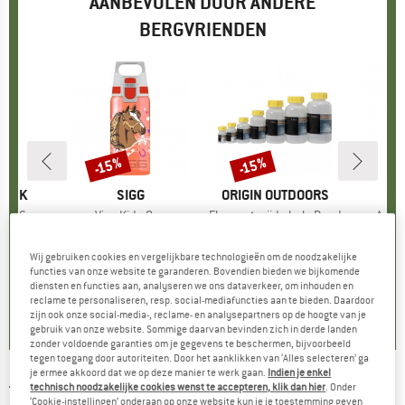
AANBEVOLEN DOOR ANDERE
BERGVRIENDEN
-15%
-15%
Korting
Korting
LASK
MERK
SIGG
MERK
ORIGIN OUTDOORS
M
S
raw Cap
Artikel
Viva Kids One
Artikel
Fles met wijde hals Rond
Artike
Activ
tgroep
es
Productgroep
Drinkfles
Productgroep
Opbergdoos
P
D
ijs
rlaagde prijs
 38,21
€ 17,95
vanaf
Prijs
Verlaagde prijs
€ 15,26
€ 4,95
vanaf
Prijs
Verlaagde prijs
€ 4,21
€
Wij gebruiken cookies en vergelijkbare technologieën om de noodzakelijke
+
10
+
2
functies van onze website te garanderen. Bovendien bieden we bijkomende
diensten en functies aan, analyseren we ons dataverkeer, om inhouden en
5,0
(
3
)
5,0
(
2
)
5,0
(
2
)
reclame te personaliseren, resp. social-mediafuncties aan te bieden. Daardoor
zijn ook onze social-media-, reclame- en analysepartners op de hoogte van je
gebruik van onze website. Sommige daarvan bevinden zich in derde landen
zonder voldoende garanties om je gegevens te beschermen, bijvoorbeeld
tegen toegang door autoriteiten. Door het aanklikken van ‘Alles selecteren’ ga
je ermee akkoord dat we op deze manier te werk gaan.
Indien je enkel
technisch noodzakelijke cookies wenst te accepteren, klik dan hier
. Onder
TAKEYA
-
Tritan Motivational Straw Bottle
‘Cookie-instellingen’ onderaan op onze website kun je je toestemming geven