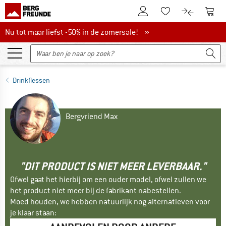
De klantenaccount
Naar
Naar de verlanglijs
Naar de pro
Nu tot maar liefst -50% in de zomersale!
Nu tot maar liefst -50% in de zomersale! »
Drinkflessen
Bergvriend Max
"DIT PRODUCT IS NIET MEER LEVERBAAR."
Ofwel gaat het hierbij om een ouder model, ofwel zullen we
het product niet meer bij de fabrikant nabestellen.
Moed houden, we hebben natuurlijk nog alternatieven voor
je klaar staan: