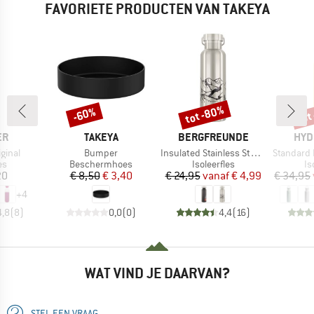
FAVORIETE PRODUCTEN VAN TAKEYA
tot -80%
tot
-60%
Korting
Korting
Kort
MERK
MERK
MER
ER
TAKEYA
BERGFREUNDE
HYD
Artikel
Artikel
Artikel
ginal
Bumper
Insulated Stainless Steel Bottle 500ml
Standard Mouth w
tgroep
Productgroep
Productgroep
Pr
es
Beschermhoes
Isoleerfles
Is
ijs
Prijs
Verlaagde prijs
Prijs
Verlaagde prijs
20
€ 8,50
€ 3,40
€ 24,95
vanaf
€ 4,99
€ 34,95
+
4
4,8
(
8
)
0,0
(
0
)
4,4
(
16
)
WAT VIND JE DAARVAN?
STEL EEN VRAAG