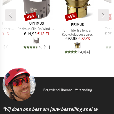
-15%
-15%
-1
Korting
Korting
Kort
MERK
US
OPTIMUS
MERK
PRIMUS
Artikel
Artike
 Nova & Nova+
Optimus Clip-On Windshield for Gas Cartridges
Titan 
Artikel
Omnilite Ti Silencer
ijs
rlaagde prijs
Prijs
Verlaagde prijs
 10,16
€ 14,95
€ 12,71
€ 29,
Productgroep
Kookstelaccessoires
Prijs
Verlaagde prijs
€ 67,95
€ 57,76
4,0
(
3
)
4,5
(
19
)
4,0
(
4
)
Bergvriend Thomas - Verzending
"Wij doen ons best om jouw bestelling snel te