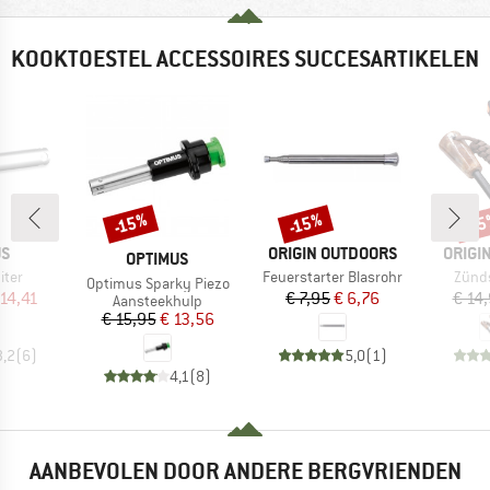
KOOKTOESTEL ACCESSOIRES SUCCESARTIKELEN
-15%
-15%
-1
Korting
Korting
Kort
MERK
MERK
US
ORIGIN OUTDOORS
ORIGI
MERK
OPTIMUS
Artikel
Artike
iter
Feuerstarter Blasrohr
Zünds
Artikel
Optimus Sparky Piezo
ijs
rlaagde prijs
Prijs
Verlaagde prijs
 14,41
€ 7,95
€ 6,76
€ 14
Productgroep
Aansteekhulp
Prijs
Verlaagde prijs
€ 15,95
€ 13,56
3,2
(
6
)
5,0
(
1
)
4,1
(
8
)
AANBEVOLEN DOOR ANDERE BERGVRIENDEN