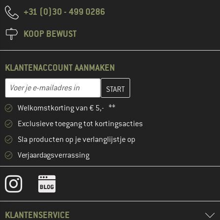
+31 (0)30 - 499 0286
KOOP BEWUST
KLANTENACCOUNT AANMAKEN
Vul je e-mailadres hier in en maak in de volgende stap je klanten
E-mailadres
Welkomstkorting van € 5,- **
Exclusieve toegang tot kortingsacties
Sla producten op je verlanglijstje op
Verjaardagsverrassing
KLANTENSERVICE