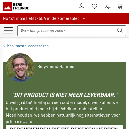
De klantenaccount
Naar
Naar de verlanglijs
Naar de pro
Nu tot maar liefst -50% in de zomersale!
Nu tot maar liefst -50% in de zomersale! »
Kooktoestel accessoires
Bergvriend Hannes
"DIT PRODUCT IS NIET MEER LEVERBAAR."
Ofwel gaat het hierbij om een ouder model, ofwel zullen we
het product niet meer bij de fabrikant nabestellen.
Moed houden, we hebben natuurlijk nog alternatieven voor
je klaar staan: