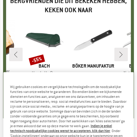
BERGVRIENDEN DIE DIT BEKEKEN HEBBEN,
KEKEN OOK NAAR
-55%
Korting
ANS
MERK
BACH
MERK
BÖKER MANUFAKTUR
ME
BÖK
aster
Artikel
Heads Up Pro
Artikel
Nature
SOLINGEN
ijs
rlaagde prijs
5,91
Productgroep
Bivaktent
Artikel
BFF Packlite Richlite
€ 569,95
Prijs
Verlaagde prijs
vanaf
€
Productgroep
Mes
Wij gebruiken cookies en vergelijkbare technologieën om de noodzakelijke
€ 256,48
€ 139,95
Prijs
functies van onze website te garanderen. Bovendien bieden we bijkomende
,2
(
13
)
diensten en functies aan, analyseren we ons dataverkeer, om inhouden en
reclame te personaliseren, resp. social-mediafuncties aan te bieden. Daardoor
5,0
(
4
)
zijn ook onze social-media-, reclame- en analysepartners op de hoogte van je
0,0
(
0
)
gebruik van onze website. Sommige daarvan bevinden zich in derde landen
zonder voldoende garanties om je gegevens te beschermen, bijvoorbeeld
tegen toegang door autoriteiten. Door het aanklikken van ‘Alles selecteren’ ga
je ermee akkoord dat we op deze manier te werk gaan.
Indien je enkel
technisch noodzakelijke cookies wenst te accepteren, klik dan hier
. Onder
SOL - Tinder-Quick Refill
‘Cookie-instellingen’ onderaan op onze website kun je je toestemming geven