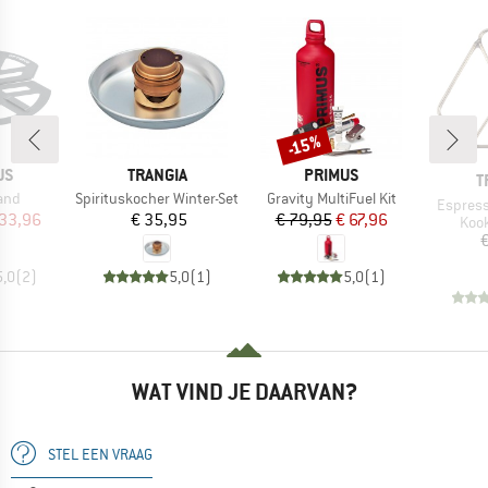
-15%
Korting
MERK
MERK
US
TRANGIA
PRIMUS
M
T
Artikel
Artikel
and
Spirituskocher Winter-Set
Gravity MultiFuel Kit
Artikel
Espress
ijs
rlaagde prijs
Prijs
Prijs
Verlaagde prijs
 33,96
€ 35,95
€ 79,95
€ 67,96
Prod
Kook
€
5,0
(
2
)
5,0
(
1
)
5,0
(
1
)
WAT VIND JE DAARVAN?
STEL EEN VRAAG