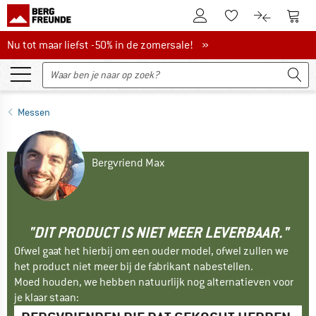
De klantenaccount
Naar
Naar de verlanglijs
Naar de pro
Nu tot maar liefst -50% in de zomersale!
Nu tot maar liefst -50% in de zomersale! »
Messen
Bergvriend Max
"DIT PRODUCT IS NIET MEER LEVERBAAR."
Ofwel gaat het hierbij om een ouder model, ofwel zullen we
het product niet meer bij de fabrikant nabestellen.
Moed houden, we hebben natuurlijk nog alternatieven voor
je klaar staan: