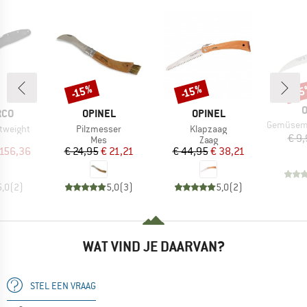
-15%
-15%
-1
Korting
Korting
Kort
M
O
MERK
MERK
RCO
OPINEL
OPINEL
Artikel
Gemüsemesser m
Artikel
Artikel
htweight
Pilzmesser
Klapzaag
€ 9
uctgroep
Productgroep
Productgroep
Mes
Zaag
ijs
rlaagde prijs
Prijs
Verlaagde prijs
Prijs
Verlaagde prijs
 156,36
€ 24,95
€ 21,21
€ 44,95
€ 38,21
5,0
(
2
)
5,0
(
3
)
5,0
(
2
)
WAT VIND JE DAARVAN?
STEL EEN VRAAG