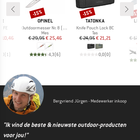
-15%
-15%
-1
Korting
Korting
Kort
MERK
MERK
ME
ER
OPINEL
TATONKA
LI
Artikel
Artikel
m FE
Outdoormesser Nr. 8 (8,2 cm)
Knife Pouch Lock BC
uctgroep
Productgroep
Productgroep
Mes
Tas
ijs
rlaagde prijs
Prijs
Verlaagde prijs
Prijs
Verlaagde prijs
 110,46
€ 29,95
€ 25,46
€ 24,95
€ 21,21
€ 17
€
5,0
(
1
)
4,3
(
6
)
0,0
(
0
)
Bergvriend Jürgen - Medewerker inkoop
"Ik vind de beste & nieuwste outdoor-producten
voor jou!"