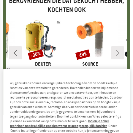
BERGVRIENDEN DIE DAT GEKOCHT HEBBEN,
KOCHTEN OOK
-30%
-19%
Korting
Korting
MAX
MERK
DEUTER
MERK
SOURCE
M
O
tioner
Artikel
Alproof Lite 22
Artikel
Storm Valve
Artikel
Women's
95
ijs
Productgroep
Lawinerugzak
Productgroep
Drinksysteem
Prod
Trek
€ 1.199,95
Prijs
Verlaagde prijs
€ 839,97
€ 18,95
Prijs
Verlaagde prijs
€ 15,35
€
Wij gebruiken cookies en vergelijkbare technologieën om de noodzakelijke
functies van onze website te garanderen. Bovendien bieden we bijkomende
4,0
(
5
)
diensten en functies aan, analyseren we ons dataverkeer, om inhouden en
0,0
(
0
)
4,7
(
3
)
reclame te personaliseren, resp. social-mediafuncties aan te bieden. Daardoor
zijn ook onze social-media-, reclame- en analysepartners op de hoogte van je
gebruik van onze website. Sommige daarvan bevinden zich in derde landen
zonder voldoende garanties om je gegevens te beschermen, bijvoorbeeld
tegen toegang door autoriteiten. Door het aanklikken van ‘Alles selecteren’ ga
je ermee akkoord dat we op deze manier te werk gaan.
Indien je enkel
technisch noodzakelijke cookies wenst te accepteren, klik dan hier
. Onder
SOL - Stoke Pivot Knife & Saw - Mes
‘Cookie-instellingen’ onderaan op onze website kun je je toestemming geven