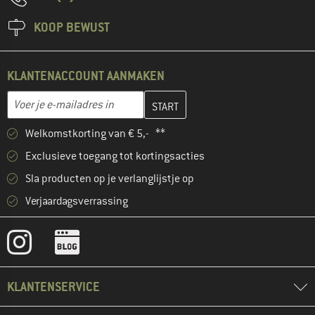
KOOP BEWUST
KLANTENACCOUNT AANMAKEN
Vul je e-mailadres hier in en maak in de volgende stap je klanten
E-mailadres
Welkomstkorting van € 5,- **
Exclusieve toegang tot kortingsacties
Sla producten op je verlanglijstje op
Verjaardagsverrassing
KLANTENSERVICE