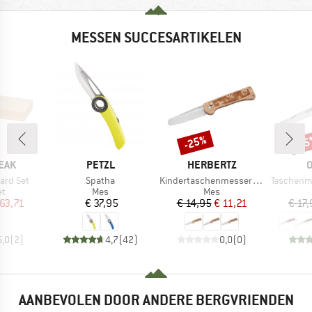
MESSEN SUCCESARTIKELEN
-25%
-1
Korting
Kort
MERK
MERK
M
EAK
PETZL
HERBERTZ
O
Artikel
Artikel
Artikel
ard Set
Spatha
Kindertaschenmesser mit Motiv
Taschenmesse
tgroep
Productgroep
Productgroep
et
Mes
Mes
ijs
rlaagde prijs
Prijs
Prijs
Verlaagde prijs
 63,71
€ 37,95
€ 14,95
€ 11,21
€ 17,
5,0
(
2
)
4,7
(
42
)
0,0
(
0
)
AANBEVOLEN DOOR ANDERE BERGVRIENDEN