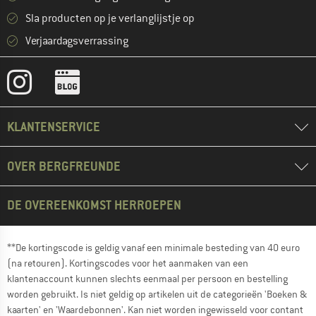
Sla producten op je verlanglijstje op
Verjaardagsverrassing
KLANTENSERVICE
OVER BERGFREUNDE
DE OVEREENKOMST HERROEPEN
**De kortingscode is geldig vanaf een minimale besteding van 40 euro
(na retouren). Kortingscodes voor het aanmaken van een
klantenaccount kunnen slechts eenmaal per persoon en bestelling
worden gebruikt. Is niet geldig op artikelen uit de categorieën 'Boeken &
kaarten' en 'Waardebonnen'. Kan niet worden ingewisseld voor contant