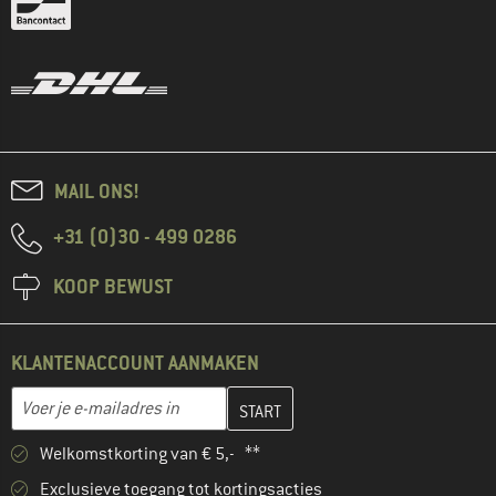
MAIL ONS!
+31 (0)30 - 499 0286
KOOP BEWUST
KLANTENACCOUNT AANMAKEN
Vul je e-mailadres hier in en maak in de volgende stap je klanten
E-mailadres
Welkomstkorting van € 5,- **
Exclusieve toegang tot kortingsacties