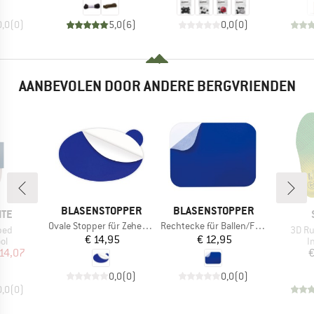
0,0
(
0
)
5,0
(
6
)
0,0
(
0
)
AANBEVOLEN DOOR ANDERE BERGVRIENDEN
MERK
MERK
BLASENSTOPPER
BLASENSTOPPER
ITE
Artikel
Artikel
Ovale Stopper für Zehen/Fusskante
Rechtecke für Ballen/Ferse
Artike
bed
3D Ru
Prijs
Prijs
€ 14,95
€ 12,95
tgroep
P
ol
I
ijs
rlaagde prijs
14,07
€
0,0
(
0
)
0,0
(
0
)
0,0
(
0
)