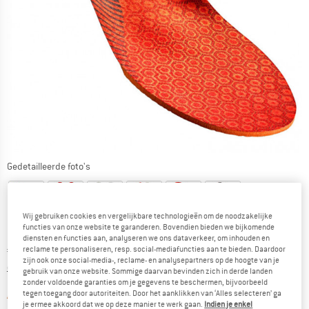
Gedetailleerde foto's
Wij gebruiken cookies en vergelijkbare technologieën om de noodzakelijke
functies van onze website te garanderen. Bovendien bieden we bijkomende
diensten en functies aan, analyseren we ons dataverkeer, om inhouden en
Prijs:
€
39,95
reclame te personaliseren, resp. social-mediafuncties aan te bieden. Daardoor
incl. BTW
zijn ook onze social-media-, reclame- en analysepartners op de hoogte van je
Informatie over de verzendkosten. Opent in een infov
excl. Verzendkosten
gebruik van onze website. Sommige daarvan bevinden zich in derde landen
zonder voldoende garanties om je gegevens te beschermen, bijvoorbeeld
tegen toegang door autoriteiten. Door het aanklikken van ‘Alles selecteren’ ga
De link wordt geopend in een infova
Artikel momenteel helaas uitverkocht.
je ermee akkoord dat we op deze manier te werk gaan.
Indien je enkel