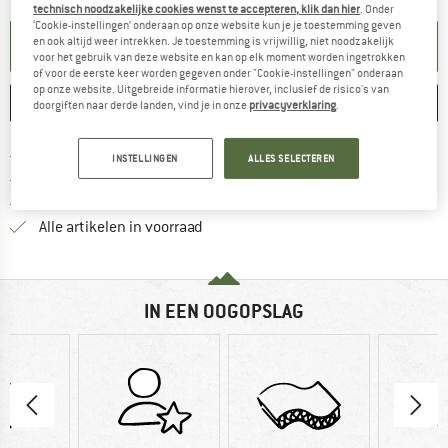
technisch noodzakelijke cookies wenst te accepteren, klik dan hier
. Onder
‘Cookie-instellingen’ onderaan op onze website kun je je toestemming geven
en ook altijd weer intrekken. Je toestemming is vrijwillig, niet noodzakelijk
KENNISGEVING AANMAKEN
voor het gebruik van deze website en kan op elk moment worden ingetrokken
of voor de eerste keer worden gegeven onder "Cookie-instellingen" onderaan
op onze website. Uitgebreide informatie hierover, inclusief de risico's van
ONTHOUDEN
VERGELIJKEN
doorgiften naar derde landen, vind je in onze
privacyverklaring
.
Vind hier de verzendinform
Gratis verzending vanaf € 69 (NL)
INSTELLINGEN
ALLES SELECTEREN
Vind de betalingsinformatie hier! Opent
100 dagen bedenktijd
> 4.000.000 tevreden klanten
Alle artikelen in voorraad
IN EEN OOGOPSLAG