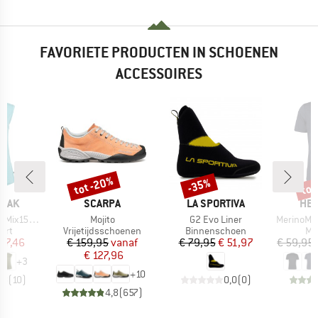
FAVORIETE PRODUCTEN IN SCHOENEN
ACCESSOIRES
tot -20%
tot
-35%
Korting
Korting
Kort
MERK
MERK
ME
PEAK
SCARPA
LA SPORTIVA
HEB
Artikel
Artikel
Artikel
He. Loose Tank
Mojito
G2 Evo Liner
MerinoMix150 Pi
groep
Productgroep
Productgroep
Pr
irt
Vrijetijdsschoenen
Binnenschoen
Me
ijs
rlaagde prijs
Prijs
Verlaagde prijs
Prijs
Verlaagde prijs
 37,46
€ 159,95
vanaf
€ 79,95
€ 51,97
€ 59,95
€ 127,96
+
3
+
10
,8
(
10
)
0,0
(
0
)
4,8
(
657
)