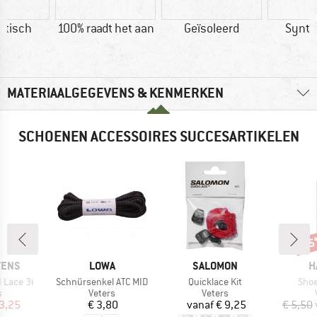
etisch
100% raadt het aan
Geïsoleerd
Synth
MATERIAALGEGEVENS & KENMERKEN
SCHOENEN ACCESSOIRES SUCCESARTIKELEN
-1
Kort
MERK
MERK
M
TENS
LOWA
SALOMON
H
Artikel
Artikel
Artik
 Lace 3i
Schnürsenkel ATC MID
Quicklace Kit
Shoe
ctgroep
Productgroep
Productgroep
s
Veters
Veters
ijs
rlaagde prijs
Prijs
Prijs
3,25
€ 3,80
vanaf
€ 9,25
€ 5,50