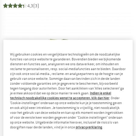
4,3
(3)
Wij gebruiken cookies en vergelijkbare technologieën om de noodzakelijke
functies van onze website te garanderen. Bovendien bieden we bijkomende
diensten en functies aan, analyseren we ons dataverkeer, om inhouden en
reclame te personaliseren, resp. social-mediafuncties aan te bieden. Daardoor
zijn ook onze social-media-, reclame- en analysepartners op de hoogte van je
gebruik van onze website. Sommige daarvan bevinden zich in derde landen
zonder voldoende garanties om je gegevens te beschermen, bijvoorbeeld
tegen toegang door autoriteiten. Door het aanklikken van ‘Alles selecteren’ ga
je ermee akkoord dat we op deze manier te werk gaan.
Indien je enkel
technisch noodzakelijke cookies wenst te accepteren, klik dan hier
. Onder
‘Cookie-instellingen’ onderaan op onze website kun je je toestemming geven
en ook altijd weer intrekken. Je toestemming is vrijwillig, niet noodzakelijk
voor het gebruik van deze website en kan op elk moment worden ingetrokken
of voor de eerste keer worden gegeven onder "Cookie-instellingen" onderaan
op onze website. Uitgebreide informatie hierover, inclusief de risico's van
doorgiften naar derde landen, vind je in onze
privacyverklaring
.