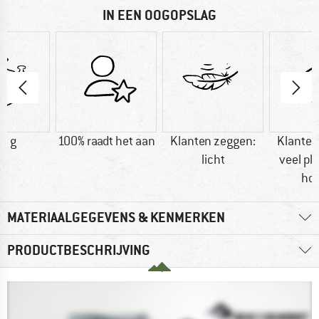
IN EEN OOGOPSLAG
0 g
100% raadt het aan
Klanten zeggen:
Klanten
licht
veel pla
ho
MATERIAALGEGEVENS & KENMERKEN
PRODUCTBESCHRIJVING