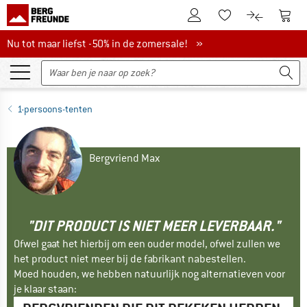
De klantenaccount
Naar
Naar de verlanglijs
Naar de pro
Nu tot maar liefst -50% in de zomersale!
Nu tot maar liefst -50% in de zomersale! »
1-persoons-tenten
Bergvriend Max
"DIT PRODUCT IS NIET MEER LEVERBAAR."
Ofwel gaat het hierbij om een ouder model, ofwel zullen we
het product niet meer bij de fabrikant nabestellen.
Moed houden, we hebben natuurlijk nog alternatieven voor
je klaar staan: