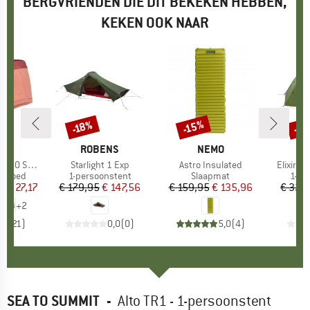
BERGVRIENDEN DIE DIT BEKEKEN HEBBEN,
KEKEN OOK NAAR
%
-2
-15%
-18%
Korting
Korting
Kort
K
C
MERK
ROBENS
MERK
NEMO
St. Hipster
Artikel
Starlight 1 Exp
Artikel
Astro Insulated
Artikel
Elixir 1
ep
ergoed
Productgroep
1-persoonstent
Productgroep
Slaapmat
Prod
1-pe
f
ijs
rlaagde prijs
€ 27,17
€ 179,95
Prijs
Verlaagde prijs
€ 147,56
€ 159,95
Prijs
Verlaagde prijs
€ 135,96
€ 329
+
2
,6
(
21
)
0,0
(
0
)
5,0
(
4
)
SEA TO SUMMIT
-
Alto TR1 - 1-persoonstent