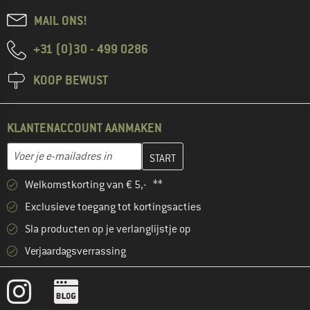
MAIL ONS!
+31 (0)30 - 499 0286
KOOP BEWUST
KLANTENACCOUNT AANMAKEN
Vul je e-mailadres hier in en maak in de volgende stap je klanten
E-mailadres
Welkomstkorting van € 5,- **
Exclusieve toegang tot kortingsacties
Sla producten op je verlanglijstje op
Verjaardagsverrassing