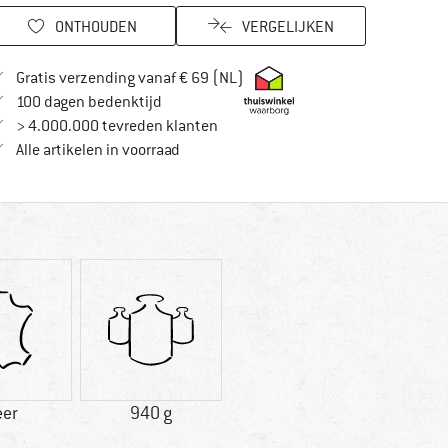
ONTHOUDEN
VERGELIJKEN
Vind hier de verzendinformatie
Gratis verzending vanaf € 69 (NL)
Vind de betalingsinformatie hier! Opent in
100 dagen bedenktijd
> 4.000.000 tevreden klanten
Alle artikelen in voorraad
eer
940 g