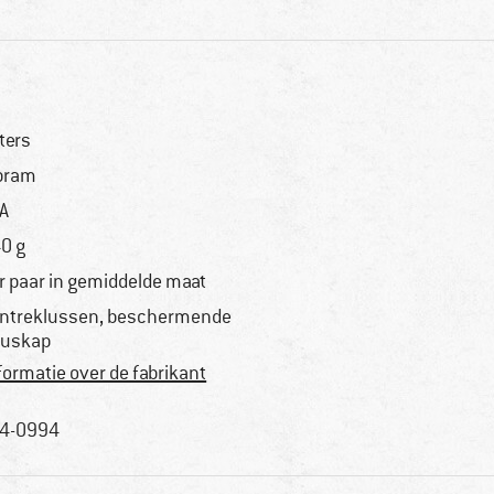
ters
bram
A
0 g
r paar in gemiddelde maat
ntreklussen, beschermende
uskap
formatie over de fabrikant
4-0994