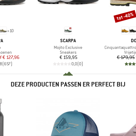
tot -40%
Korting
+
10
MERK
M
PA
SCARPA
DO
l
Artikel
Artikel
o
Mojito Exclusive
Cinquantaquattro Low F
ep
Productgroep
Produ
choenen
Sneakers
Vrijet
ijs
rlaagde prijs
Prijs
f
€ 127,96
€ 159,95
€ 179,95
,8
(
657
)
0,0
(
0
)
DEZE PRODUCTEN PASSEN ER PERFECT BIJ