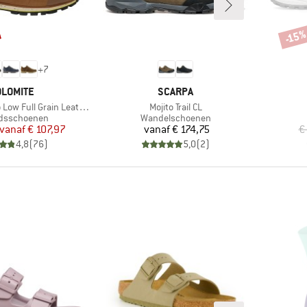
-15
Korti
+
7
ERK
MERK
LOMITE
SCARPA
Artikel
ull Grain Leather Evo GTX
Mojito Trail CL
ctgroep
Productgroep
ijdsschoenen
Wandelschoenen
Prijs
Verlaagde prijs
Prijs
vanaf
€ 107,97
vanaf
€ 174,75
€
4,8
(
76
)
5,0
(
2
)