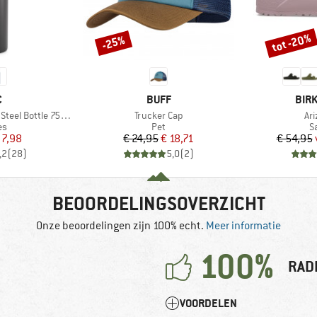
tot -20%
-25%
Korting
Korting
K
MERK
MER
C
BUFF
BIR
Artikel
Art
eel Bottle 750ml
Trucker Cap
Ar
tgroep
Productgroep
P
es
Pet
S
ijs
rlaagde prijs
Prijs
Verlaagde prijs
 7,98
€ 24,95
€ 18,71
€ 54,95
,2
(
28
)
5,0
(
2
)
BEOORDELINGSOVERZICHT
Onze beoordelingen zijn 100% echt.
Meer informatie
100%
RAD
VOORDELEN