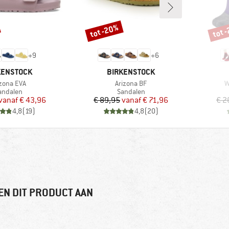
tot -20%
tot 
Korting
Korti
+
9
+
6
K
MERK
KENSTOCK
BIRKENSTOCK
ikel
Artikel
A
izona EVA
Arizona BF
W
roductgroep
Productgroep
andalen
Sandalen
Prijs
Verlaagde prijs
Prijs
Verlaagde prijs
vanaf
€ 43,96
€ 89,95
vanaf
€ 71,96
€ 2
4,8
(
19
)
4,8
(
20
)
EN DIT PRODUCT AAN