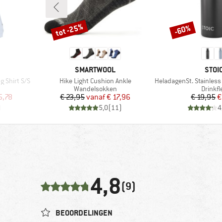
tot -25%
-60%
Korting
Korting
MERK
MER
SMARTWOOL
STOI
Artikel
Artikel
g Shirt S/S
Hike Light Cushion Ankle
HeladagenSt. Stainless St
ep
Productgroep
Produc
Wandelsokken
Drinkfl
de prijs
Prijs
Verlaagde prijs
Pr
Ve
5,78
€ 23,95
vanaf
€ 17,96
€ 19,95
€
)
5,0
(
11
)
4
4,8
(9)
BEOORDELINGEN