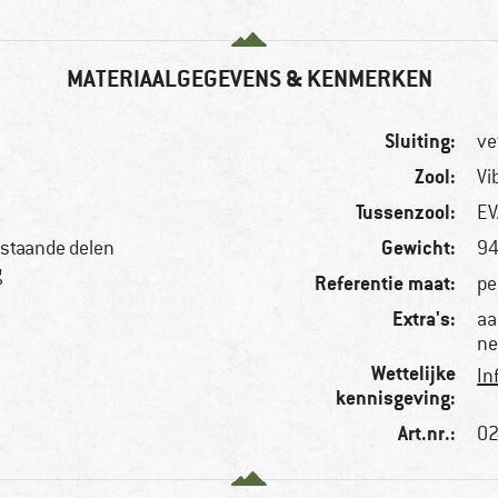
MATERIAALGEGEVENS & KENMERKEN
Sluiting:
ve
Zool:
Vi
Tussenzool:
EV
Gewicht:
bestaande delen
94
g
Referentie maat:
pe
Extra's:
aa
ne
Wettelijke
In
kennisgeving:
Art.nr.:
02