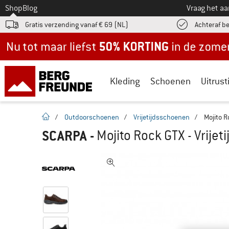
Naar
Shop
Blog
Vraag het a
Gratis verzending vanaf € 69 (NL)
Achteraf b
Nu tot maar liefst -50% in de zomersale!
Kleding
Schoenen
Uitrust
Startpagina
/
Outdoorschoenen
/
Vrijetijdsschoenen
/
Mojito R
SCARPA
-
Mojito Rock GTX - Vrije