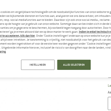
Ma
n cookies en vergelijkbare technologieën om de noodzakelijke functies van onze website te 
eden we bijkomende diensten en functies aan, analyseren we ons dataverkeer, om inhouden 
n, resp. social-mediafuncties aan te bieden. Daardoor zijn ook onze social-media-, reclame-
ers op de hoogte van je gebruik van onze website. Sommige daarvan bevinden zich in derde 
ranties om je gegevens te beschermen, bijvoorbeeld tegen toegang door autoriteiten. Door h
lecteren’ ga je ermee akkoord dat we op deze manier te werk gaan.
Indien je enkel technisch 
 te accepteren, klik dan hier
. Onder ‘Cookie-instellingen’ onderaan op onze website kun je 
altijd weer intrekken. Je toestemming is vrijwillig, niet noodzakelijk voor het gebruik van d
oment worden ingetrokken of voor de eerste keer worden gegeven onder "Cookie-instellingen
 Uitgebreide informatie hierover, inclusief de risico's van doorgiften naar derde landen, vind 
aring
.
INSTELLINGEN
ALLES SELECTEREN
M
Le
Aa