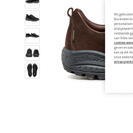
Wij gebruike
Bovendien bi
personalisere
analysepartn
voldoende ga
van ‘Alles se
cookies wenst
geven en ook 
kan op elk m
onze website.
privacyverkl