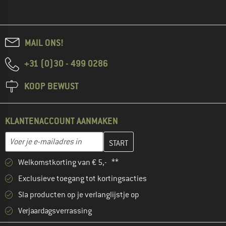
MAIL ONS!
+31 (0)30 - 499 0286
KOOP BEWUST
KLANTENACCOUNT AANMAKEN
Vul je e-mailadres hier in en maak in de volgende stap je klanten
E-mailadres
Welkomstkorting van € 5,- **
Exclusieve toegang tot kortingsacties
Sla producten op je verlanglijstje op
Verjaardagsverrassing