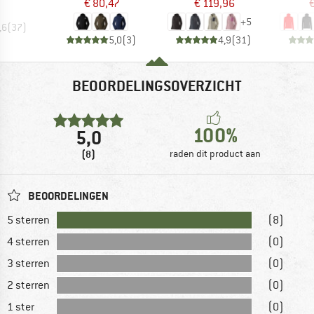
€ 80,47
€ 119,96
€
+
5
,6
(
37
)
5,0
(
3
)
4,9
(
31
)
BEOORDELINGSOVERZICHT
100%
5,0
(8)
raden dit product aan
BEOORDELINGEN
5 sterren
(8)
4 sterren
(0)
3 sterren
(0)
2 sterren
(0)
1 ster
(0)