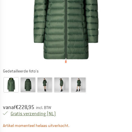
Gedetailleerde foto's
Prijs:
vanaf
€
228,95
incl. BTW
Nederland. Informatie over de verzend
Gratis verzending
(NL)
De link wordt geopend in een infova
Artikel momenteel helaas uitverkocht.