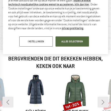
je ermee akkoord dat we op deze manier te werk gaan.
Indien je enkel
technisch noodzakelijke cookies wenst te accepteren, klik dan hier
. Onder
‘Cookie-instellingen’ onderaan op onze website kun je je toestemming geven
-TEX
100% raadt het aan
Klanten zeggen:
Klanten
en ook altijd weer intrekken. Je toestemming is vrijwillig, niet noodzakelijk
RD 100
goed model
li
voor het gebruik van deze website en kan op elk moment worden ingetrokken
of voor de eerste keer worden gegeven onder "Cookie-instellingen" onderaan
op onze website. Uitgebreide informatie hierover, inclusief de risico's van
doorgiften naar derde landen, vind je in onze
privacyverklaring
.
MATERIAALGEGEVENS & KENMERKEN
INSTELLINGEN
ALLES SELECTEREN
PRODUCTBESCHRIJVING
BERGVRIENDEN DIE DIT BEKEKEN HEBBEN,
KEKEN OOK NAAR
%
tot -30%
-6
Korting
Kort