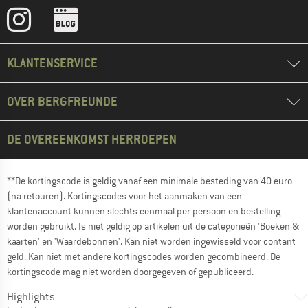
KLANTENSERVICE
OVER BERGFREUNDE
DE OVEREENKOMST HERROEPEN
**De kortingscode is geldig vanaf een minimale besteding van 40 euro
(na retouren). Kortingscodes voor het aanmaken van een
klantenaccount kunnen slechts eenmaal per persoon en bestelling
worden gebruikt. Is niet geldig op artikelen uit de categorieën 'Boeken &
kaarten' en 'Waardebonnen'. Kan niet worden ingewisseld voor contant
geld. Kan niet met andere kortingscodes worden gecombineerd. De
kortingscode mag niet worden doorgegeven of gepubliceerd.
Highlights