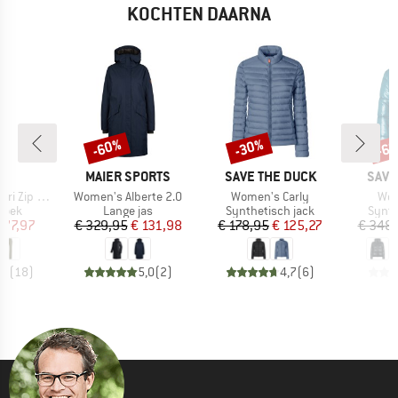
KOCHTEN DAARNA
-60%
-30%
-6
Korting
Korting
Kort
MERK
MERK
MER
E
MAIER SPORTS
SAVE THE DUCK
SAVE
Artikel
Artikel
Arti
ff Pants II
Women's Alberte 2.0
Women's Carly
Wom
roep
Productgroep
Productgroep
Produ
roek
Lange jas
Synthetisch jack
Synth
ijs
rlaagde prijs
Prijs
Verlaagde prijs
Prijs
Verlaagde prijs
 77,97
€ 329,95
€ 131,98
€ 178,95
€ 125,27
€ 348
,2
(
18
)
5,0
(
2
)
4,7
(
6
)