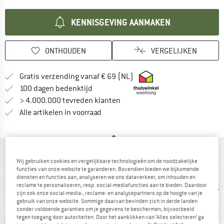
KENNISGEVING AANMAKEN
ONTHOUDEN
VERGELIJKEN
Vind hier de verzendinform
Gratis verzending vanaf € 69 (NL)
Vind de betalingsinformatie hier! Opent
100 dagen bedenktijd
> 4.000.000 tevreden klanten
Alle artikelen in voorraad
IN EEN OOGOPSLAG
Wij gebruiken cookies en vergelijkbare technologieën om de noodzakelijke
functies van onze website te garanderen. Bovendien bieden we bijkomende
diensten en functies aan, analyseren we ons dataverkeer, om inhouden en
reclame te personaliseren, resp. social-mediafuncties aan te bieden. Daardoor
zijn ook onze social-media-, reclame- en analysepartners op de hoogte van je
gebruik van onze website. Sommige daarvan bevinden zich in derde landen
zonder voldoende garanties om je gegevens te beschermen, bijvoorbeeld
tegen toegang door autoriteiten. Door het aanklikken van ‘Alles selecteren’ ga