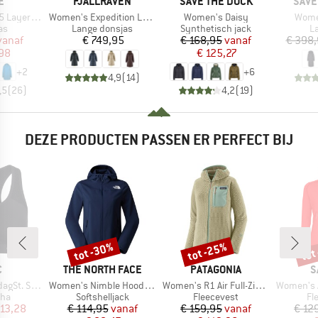
MERK
MERK
MER
E
FJÄLLRÄVEN
SAVE THE DUCK
SAVE
Artikel
Artikel
Artike
ayer Coat
Women's Expedition Long Down Parka
Women's Daisy
Women
tgroep
Productgroep
Productgroep
P
as
Lange donsjas
Synthetisch jack
L
ijs
rlaagde prijs
Prijs
Prijs
Verlaagde prijs
vanaf
€ 749,95
€ 168,95
vanaf
€ 398
,98
€ 125,27
+
2
+
6
4,9
(
14
)
,5
(
26
)
4,2
(
19
)
DEZE PRODUCTEN PASSEN ER PERFECT BIJ
tot -30%
tot -25%
tot
Korting
Korting
Kort
K
MERK
MERK
M
C
THE NORTH FACE
PATAGONIA
S
Artikel
Artikel
Artikel
Sports Bra
Women's Nimble Hoodie 2
Women's R1 Air Full-Zip Hoody
Women's Agner Hybrid
groep
Productgroep
Productgroep
Pr
eha
Softshelljack
Fleecevest
Fl
ijs
rlaagde prijs
Prijs
Verlaagde prijs
Prijs
Verlaagde prijs
 13,28
€ 114,95
vanaf
€ 159,95
vanaf
€ 12