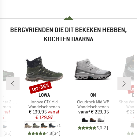
BERGVRIENDEN DIE DIT BEKEKEN HEBBEN,
KOCHTEN DAARNA
%
tot -35%
tot
Korting
Kort
MERK
MERK
M
WA
LOWA
ON
DO
Artikel
Artikel
Artikel
 2 Mid GTX
Innovo GTX Mid
Cloudrock Mid WP
Shoe Vernale 
ep
Productgroep
Productgroep
Produ
oenen
Wandelschoenen
Wandelschoenen
Wand
ijs
rlaagde prijs
Prijs
Verlaagde prijs
Prijs
vanaf
€ 199,95
vanaf
vanaf
€ 223,05
€ 22
96
€ 129,97
€
+
1
5,0
(
2
)
,7
(
25
)
4,8
(
34
)