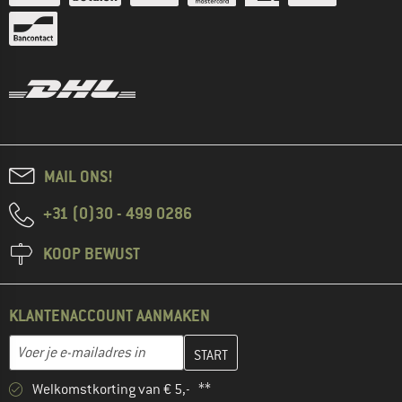
MAIL ONS!
+31 (0)30 - 499 0286
KOOP BEWUST
KLANTENACCOUNT AANMAKEN
Vul je e-mailadres hier in en maak in de volgende stap je klanten
E-mailadres
Welkomstkorting van € 5,- **