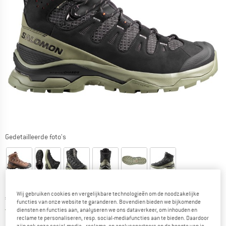
Gedetailleerde foto's
Wij gebruiken cookies en vergelijkbare technologieën om de noodzakelijke
Prijs:
€
202,35
incl. BTW
functies van onze website te garanderen. Bovendien bieden we bijkomende
Nederland. Informatie over de verzend
Gratis verzending
(NL)
diensten en functies aan, analyseren we ons dataverkeer, om inhouden en
reclame te personaliseren, resp. social-mediafuncties aan te bieden. Daardoor
zijn ook onze social-media-, reclame- en analysepartners op de hoogte van je