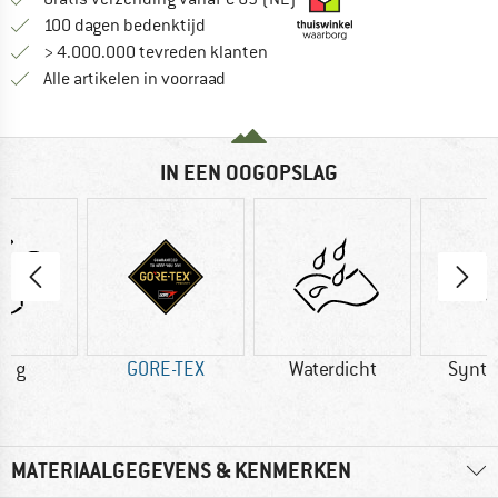
Vind de betalingsinformatie hier! Opent
100 dagen bedenktijd
> 4.000.000 tevreden klanten
Alle artikelen in voorraad
IN EEN OOGOPSLAG
0 g
GORE-TEX
Waterdicht
Synth
MATERIAALGEGEVENS & KENMERKEN