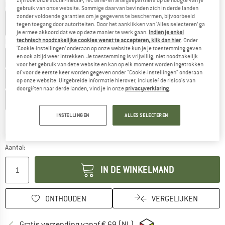
Kleur:
Black / Deep Lichen Green / Black
gebruik van onze website. Sommige daarvan bevinden zich in derde landen
zonder voldoende garanties om je gegevens te beschermen, bijvoorbeeld
tegen toegang door autoriteiten. Door het aanklikken van ‘Alles selecteren’ ga
je ermee akkoord dat we op deze manier te werk gaan.
Indien je enkel
technisch noodzakelijke cookies wenst te accepteren, klik dan hier
. Onder
Kies een maat:
‘Cookie-instellingen’ onderaan op onze website kun je je toestemming geven
en ook altijd weer intrekken. Je toestemming is vrijwillig, niet noodzakelijk
EU
40
EU
40 2/3
EU
41 1/3
EU
42
EU
42 2/3
voor het gebruik van deze website en kan op elk moment worden ingetrokken
of voor de eerste keer worden gegeven onder "Cookie-instellingen" onderaan
EU
43 1/3
EU
44
EU
44 2/3
EU
45 1/3
EU
46
op onze website. Uitgebreide informatie hierover, inclusief de risico's van
doorgiften naar derde landen, vind je in onze
privacyverklaring
.
EU
46 2/3
EU
47 1/3
EU
48
EU
49 1/3
INSTELLINGEN
ALLES SELECTEREN
Maattabel
De link wordt geopend in een infovak en bevat le
Levertijd: 2-4 werkdagen
Aantal:
IN DE WINKELMAND
ONTHOUDEN
VERGELIJKEN
Vind hier de verzendinform
Gratis verzending vanaf € 69 (NL)