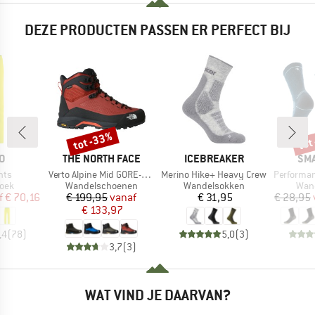
DEZE PRODUCTEN PASSEN ER PERFECT BIJ
tot -33%
tot
Korting
Kort
MERK
MERK
ME
O
THE NORTH FACE
ICEBREAKER
SM
Artikel
Artikel
Artikel
nts
Verto Alpine Mid GORE-TEX
Merino Hike+ Heavy Crew
Performance Hik
groep
Productgroep
Productgroep
Prod
oek
Wandelschoenen
Wandelsokken
Wan
ijs
rlaagde prijs
Prijs
Verlaagde prijs
Prijs
f
€ 70,16
€ 199,95
vanaf
€ 31,95
€ 28,95
€ 133,97
,4
(
78
)
5,0
(
3
)
3,7
(
3
)
WAT VIND JE DAARVAN?