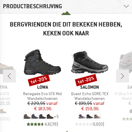
PRODUCTBESCHRIJVING
BERGVRIENDEN DIE DIT BEKEKEN HEBBEN,
KEKEN OOK NAAR
tot -20%
tot -20%
Korting
Korting
MERK
MERK
M
TIVA
LOWA
SALOMON
S
Artikel
Artikel
Artikel
d GTX
Renegade Evo GTX Mid
Quest Echo GORE-TEX
X Ultra 5 Mi
ep
Productgroep
Productgroep
Produ
oenen
Wandelschoenen
Wandelschoenen
Wand
ijs
Prijs
Verlaagde prijs
Prijs
Verlaagde prijs
23,15
€ 229,95
vanaf
€ 199,95
vanaf
€
€ 183,96
€ 159,96
+
5
0,0
(
0
)
4,6
(
39
)
0,0
(
0
)