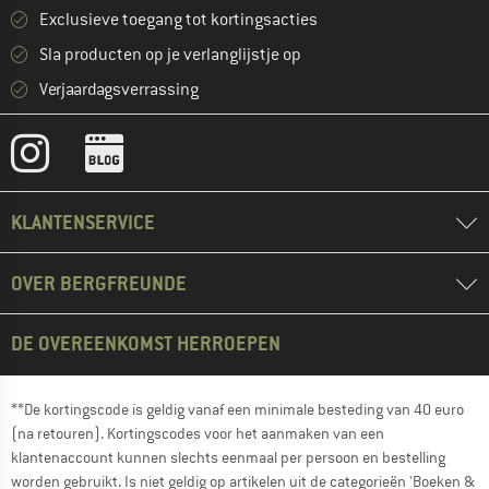
Exclusieve toegang tot kortingsacties
Sla producten op je verlanglijstje op
Verjaardagsverrassing
KLANTENSERVICE
OVER BERGFREUNDE
DE OVEREENKOMST HERROEPEN
**De kortingscode is geldig vanaf een minimale besteding van 40 euro
(na retouren). Kortingscodes voor het aanmaken van een
klantenaccount kunnen slechts eenmaal per persoon en bestelling
worden gebruikt. Is niet geldig op artikelen uit de categorieën 'Boeken &