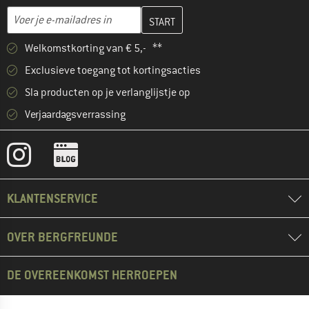
Vul je e-mailadres hier in en maak in de volgende stap je klanten
E-mailadres
Welkomstkorting van € 5,- **
Exclusieve toegang tot kortingsacties
Sla producten op je verlanglijstje op
Verjaardagsverrassing
KLANTENSERVICE
OVER BERGFREUNDE
DE OVEREENKOMST HERROEPEN