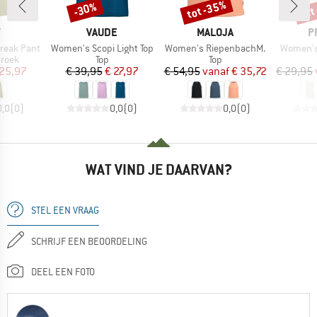
tot -35%
tot
-30%
Korting
Korting
Kort
K
MERK
MERK
M
Y
VAUDE
MALOJA
P
Artikel
Artikel
Artikel
 Break Pant
Women's Scopi Light Top
Women's RiepenbachM.
Women's
roep
Productgroep
Productgroep
broek
Top
Top
ijs
rlaagde prijs
Prijs
Verlaagde prijs
Prijs
Verlaagde prijs
 25,97
€ 39,95
€ 27,97
€ 54,95
vanaf
€ 35,72
€ 29,95
0,0
(
0
)
0,0
(
0
)
0,0
(
0
)
WAT VIND JE DAARVAN?
STEL EEN VRAAG
SCHRIJF EEN BEOORDELING
DEEL EEN FOTO