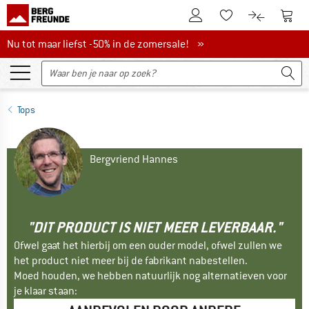
De klantenaccount
Naar
Naar de verlanglijs
Naar de pro
Nu tot maar liefst -50% in de zomersale!
Nu tot maar liefst -50% in de zomersale! »
Tops
Bergvriend Hannes
"DIT PRODUCT IS NIET MEER LEVERBAAR."
Ofwel gaat het hierbij om een ouder model, ofwel zullen we
het product niet meer bij de fabrikant nabestellen.
Moed houden, we hebben natuurlijk nog alternatieven voor
je klaar staan: