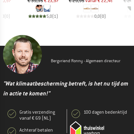
ijs
rlaagde prijs
Prijs
Verlaagde prijs
Prijs
Verlaagde prijs
 20,97
€ 39,95
€ 23,97
€ 29,95
vanaf
€ 22,46
€ 24
0,0
(
0
)
5,0
(
1
)
0,0
(
0
)
Bergvriend Ronny - Algemeen directeur
"Wat klimaatbescherming betreft, is het nu tijd om
in actie te komen!"
Gratis verzending
100 dagen bedenktijd
vanaf € 69 (NL)
Achteraf betalen