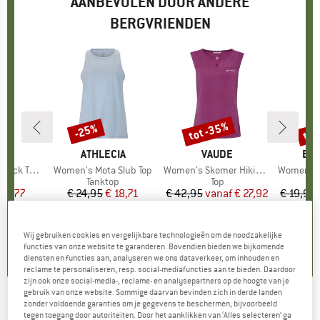
AANBEVOLEN DOOR ANDERE
BERGVRIENDEN
tot -35%
tot
-25%
Korting
Korting
Kort
PA
MERK
ATHLECIA
MERK
VAUDE
ME
EN
eck Tank
Artikel
Women's Mota Slub Top
Artikel
Women's Skomer Hiking Top
Artikel
Women's Regi
ductgroep
Productgroep
Tanktop
Productgroep
Top
P
T
ijs
rlaagde prijs
 24,77
€ 24,95
Prijs
Verlaagde prijs
€ 18,71
€ 42,95
vanaf
Prijs
Verlaagde prijs
€ 27,92
€ 19,95
5,0
(
2
)
5,0
(
1
)
5,0
(
9
)
Wij gebruiken cookies en vergelijkbare technologieën om de noodzakelijke
functies van onze website te garanderen. Bovendien bieden we bijkomende
diensten en functies aan, analyseren we ons dataverkeer, om inhouden en
reclame te personaliseren, resp. social-mediafuncties aan te bieden. Daardoor
zijn ook onze social-media-, reclame- en analysepartners op de hoogte van je
gebruik van onze website. Sommige daarvan bevinden zich in derde landen
zonder voldoende garanties om je gegevens te beschermen, bijvoorbeeld
ROXY
-
Kid's Hey Yeah Yeah - Top
tegen toegang door autoriteiten. Door het aanklikken van ‘Alles selecteren’ ga