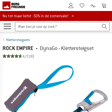
De klantenaccount
Naar
Naar de verlanglijs
Naar de pro
Nu tot maar liefst -50% in de zomersale!
Nu tot maar liefst -50% in de zomersale! »
Klettersteigsets
ROCK EMPIRE
-
DynaGo - Klettersteigset
4,7
(18)