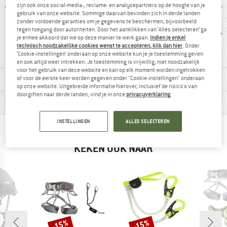
zijn ook onze social-media-, reclame- en analysepartners op de hoogte van je
gebruik van onze website. Sommige daarvan bevinden zich in derde landen
zonder voldoende garanties om je gegevens te beschermen, bijvoorbeeld
tegen toegang door autoriteiten. Door het aanklikken van ‘Alles selecteren’ ga
5 g
95% raadt het aan
Klanten zeggen:
55
je ermee akkoord dat we op deze manier te werk gaan.
Indien je enkel
Prijs/kwaliteit
technisch noodzakelijke cookies wenst te accepteren, klik dan hier
. Onder
‘Cookie-instellingen’ onderaan op onze website kun je je toestemming geven
en ook altijd weer intrekken. Je toestemming is vrijwillig, niet noodzakelijk
voor het gebruik van deze website en kan op elk moment worden ingetrokken
MATERIAALGEGEVENS & KENMERKEN
of voor de eerste keer worden gegeven onder "Cookie-instellingen" onderaan
op onze website. Uitgebreide informatie hierover, inclusief de risico's van
doorgiften naar derde landen, vind je in onze
privacyverklaring
.
PRODUCTBESCHRIJVING
INSTELLINGEN
ALLES SELECTEREN
BERGVRIENDEN DIE DIT BEKEKEN HEBBEN,
KEKEN OOK NAAR
-15%
-15%
Korting
Korting