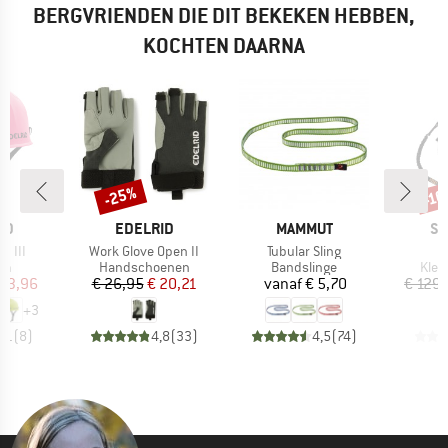
BERGVRIENDEN DIE DIT BEKEKEN HEBBEN,
KOCHTEN DAARNA
-25%
-1
Korting
Kort
MERK
MERK
ME
ID
EDELRID
MAMMUT
SK
Artikel
Artikel
II III
Work Glove Open II
Tubular Sling
tgroep
Productgroep
Productgroep
Prod
lm
Handschoenen
Bandslinge
Klet
ijs
rlaagde prijs
Prijs
Verlaagde prijs
Prijs
 53,96
€ 26,95
€ 20,21
vanaf
€ 5,70
€ 129
+
3
4,1
(
8
)
4,8
(
33
)
4,5
(
74
)