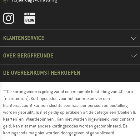
Verjaardagsverrassing
KLANTENSERVICE
OVER BERGFREUNDE
DE OVEREENKOMST HERROEPEN
**De kortingscode is geldig vanaf een minimale besteding van 40 euro
(na retouren). Kortingscodes voor het aanmaken van een
klantenaccount kunnen slechts eenmaal per persoon en bestelling
worden gebruikt. Is niet geldig op artikelen uit de categorieën 'Boeken &
kaarten' en 'Waardebonnen'. Kan niet worden ingewisseld voor contant
geld. Kan niet met andere kortingscodes worden gecombineerd. De
kortingscode mag niet worden doorgegeven of gepubliceerd.