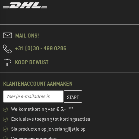
MAIL ONS!
+31 (0)30 - 499 0286
KOOP BEWUST
KLANTENACCOUNT AANMAKEN
Vul je e-mailadres hier in en maak in de volgende stap je klanten
E-mailadres
Welkomstkorting van € 5,- **
Exclusieve toegang tot kortingsacties
Sla producten op je verlanglijstje op