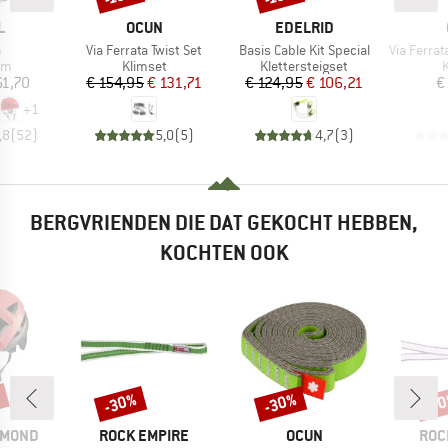
K
MERK
MERK
L
OCUN
EDELRID
l
Artikel
Artikel
Artikel
o
Via Ferrata Twist Set
Basis Cable Kit Special
Via Ferrata 
tgroep
Productgroep
Productgroep
P
lm
Klimset
Klettersteigset
K
ijs
Prijs
Verlaagde prijs
Prijs
Verlaagde prijs
61,70
€ 154,95
€ 131,71
€ 124,95
€ 106,21
€
+
1
,8
(
52
)
5,0
(
5
)
4,7
(
3
)
BERGVRIENDEN DIE DAT GEKOCHT HEBBEN,
KOCHTEN OOK
%
-30%
-30%
-3
Korting
Korting
Kort
MERK
MERK
MER
AMOND
ROCK EMPIRE
OCUN
ROC