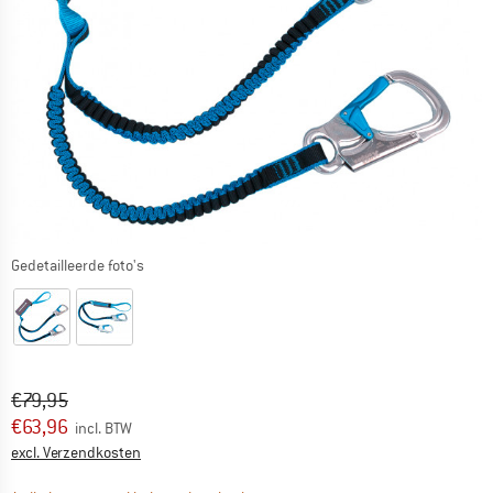
Gedetailleerde foto's
Oorspronkelijke prijs :
Prijs:
€
79,95
€
63,96
incl. BTW
Informatie over de verzendkosten. Opent in een infov
excl. Verzendkosten