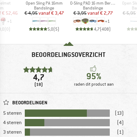
Artikel
Artikel
Artikel
Helmet
Open Sling PA 16mm
O-Sling PAD 16 mm Bergfreunde Edition
Open Sl
tgroep
Productgroep
Productgroep
Pr
lm
Bandslinge
Bandslinge
Ba
ijs
rlaagde prijs
Prijs
Verlaagde prijs
Prijs
Verlaagde prijs
f
€ 52,46
€ 4,95
vanaf
€ 3,47
€ 3,95
vanaf
€ 2,77
€ 5,95
+
1
+
1
0,0
(
0
)
5,0
(
5
)
4,7
(
408
)
BEOORDELINGSOVERZICHT
95%
4,7
(18)
raden dit product aan
BEOORDELINGEN
5 sterren
(13)
4 sterren
(4)
3 sterren
(1)