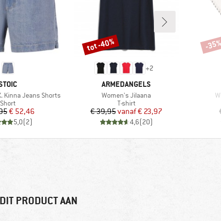
tot -40%
-35
Korting
Korti
+
2
MERK
MERK
STOIC
ARMEDANGELS
Artikel
Ar
 Kinna Jeans Shorts
Women's Jilaana
W
Productgroep
Productgroep
Short
T-shirt
Prijs
Verlaagde prijs
Prijs
Verlaagde prijs
95
€ 52,46
€ 39,95
vanaf
€ 23,97
5,0
(
2
)
4,6
(
20
)
DIT PRODUCT AAN