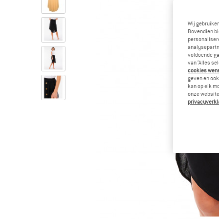
Wij gebruike
Bovendien bi
personalisere
analysepartn
voldoende ga
van ‘Alles se
cookies wenst
geven en ook 
kan op elk m
onze website.
privacyverkl