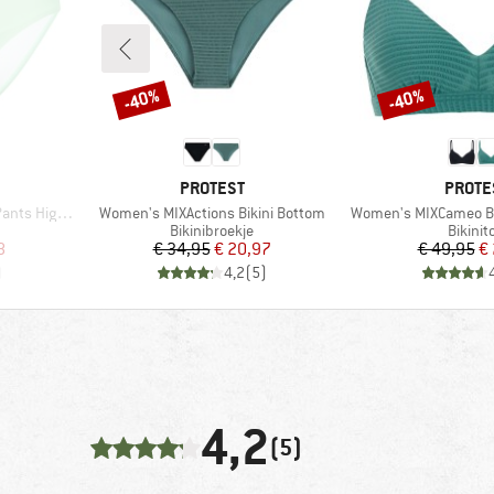
-40%
-40%
Korting
Korting
MERK
MERK
PROTEST
PROTE
Artikel
Artikel
High Waist
Women's MIXActions Bikini Bottom
Women's MIXCameo Bi
Productgroep
Produc
Bikinibroekje
Bikinit
de prijs
Prijs
Verlaagde prijs
Pr
Ve
8
€ 34,95
€ 20,97
€ 49,95
€
)
4,2
(
5
)
4,2
(5)