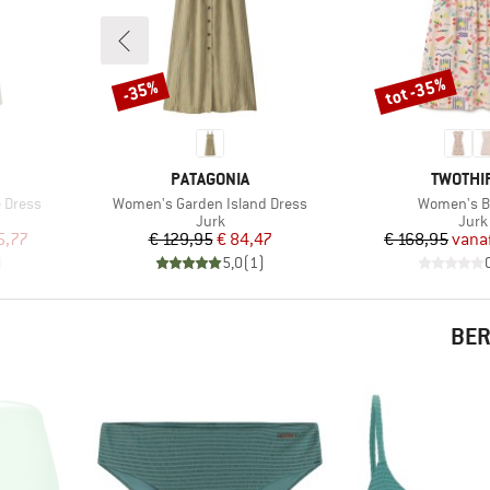
tot -35%
-35%
Korting
Korting
MERK
MERK
PATAGONIA
TWOTHI
Artikel
Artikel
 Dress
Women's Garden Island Dress
Women's B
oep
Productgroep
Prod
Jurk
Jurk
de prijs
Prijs
Verlaagde prijs
Pr
Ve
5,77
€ 129,95
€ 84,47
€ 168,95
vana
)
5,0
(
1
)
BER