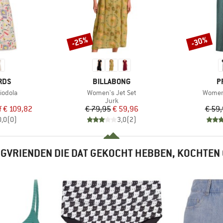
-25%
-30%
Korting
Korting
MERK
M
RDS
BILLABONG
P
Artikel
Artikel
iodola
Women's Jet Set
Women
uctgroep
Productgroep
Jurk
ijs
rlaagde prijs
Prijs
Verlaagde prijs
f
€ 109,82
€ 79,95
€ 59,96
€ 59
0,0
(
0
)
3,0
(
2
)
GVRIENDEN DIE DAT GEKOCHT HEBBEN, KOCHTEN