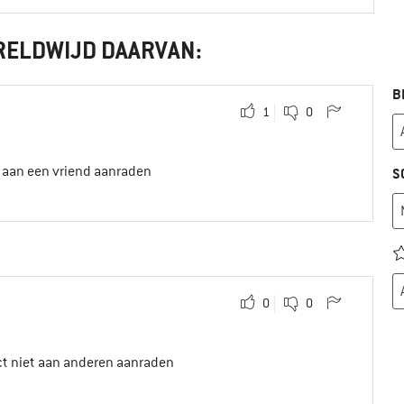
RELDWIJD DAARVAN:
B
1
0
t aan een vriend aanraden
S
0
0
ct niet aan anderen aanraden