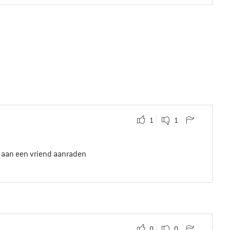
1
1
t aan een vriend aanraden
0
0