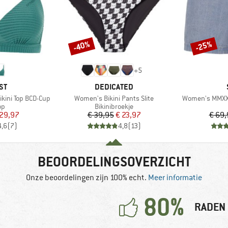
-40%
-25%
Korting
Korting
+
5
MERK
ST
DEDICATED
Artikel
Artikel
kini Top BCD-Cup
Women's Bikini Pants Slite
Women's MMXX.
tgroep
Productgroep
op
Bikinibroekje
ijs
rlaagde prijs
Prijs
Verlaagde prijs
 29,97
€ 39,95
€ 23,97
€ 69,
4,6
(
7
)
4,8
(
13
)
BEOORDELINGSOVERZICHT
Onze beoordelingen zijn 100% echt.
Meer informatie
80%
RADEN 