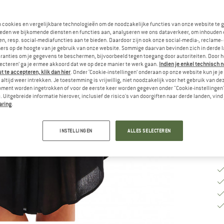
M
n cookies en vergelijkbare technologieën om de noodzakelijke functies van onze website te 
eden we bijkomende diensten en functies aan, analyseren we ons dataverkeer, om inhouden 
n, resp. social-mediafuncties aan te bieden. Daardoor zijn ook onze social-media-, reclame-
ers op de hoogte van je gebruik van onze website. Sommige daarvan bevinden zich in derde 
M
ranties om je gegevens te beschermen, bijvoorbeeld tegen toegang door autoriteiten. Door h
lecteren’ ga je ermee akkoord dat we op deze manier te werk gaan.
Indien je enkel technisch 
Le
 te accepteren, klik dan hier
. Onder ‘Cookie-instellingen’ onderaan op onze website kun je 
No
altijd weer intrekken. Je toestemming is vrijwillig, niet noodzakelijk voor het gebruik van d
oment worden ingetrokken of voor de eerste keer worden gegeven onder "Cookie-instellingen
Aa
 Uitgebreide informatie hierover, inclusief de risico's van doorgiften naar derde landen, vind 
aring
.
INSTELLINGEN
ALLES SELECTEREN