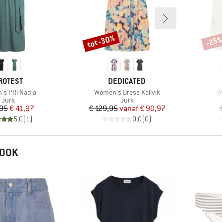
tot -30%
-25
Korting
Korti
ERK
MERK
ROTEST
DEDICATED
Artikel
Ar
's PRTNadia
Women's Dress Kallvik
W
Productgroep
Productgroep
Jurk
Jurk
Prijs
Verlaagde prijs
Prijs
Verlaagde prijs
,95
€ 41,97
€ 129,95
vanaf
€ 90,97
5,0
(
1
)
0,0
(
0
)
 OOK