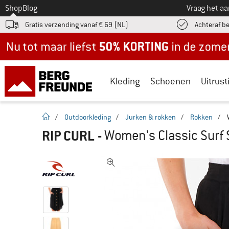
Naar
Shop
Blog
Vraag het a
Gratis verzending vanaf € 69 (NL)
Achteraf b
Nu tot maar liefst -50% in de zomersale!
Kleding
Schoenen
Uitrust
Startpagina
/
Outdoorkleding
/
Jurken & rokken
/
Rokken
/
RIP CURL
-
Women's Classic Surf S